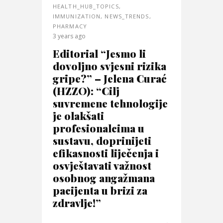
HEALTH_HUB_TOPICS
,
IMMUNIZATION
,
NEWS_TRENDS
,
PHARMACY
3 years ago
Editorial “Jesmo li
dovoljno svjesni rizika
gripe?” – Jelena Curać
(HZZO): “Cilj
suvremene tehnologije
je olakšati
profesionalcima u
sustavu, doprinijeti
efikasnosti liječenja i
osvještavati važnost
osobnog angažmana
pacijenta u brizi za
zdravlje!”