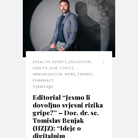
EHEALTH
,
EVENTS_EDUCATION
,
HEALTH_HUB_TOPICS
,
IMMUNIZATION
,
NEWS_TRENDS
,
PHARMACY
3 years ago
Editorial “Jesmo li
dovoljno svjesni rizika
gripe?” – Doc. dr. sc.
Tomislav Benjak
(HZJZ): “Ideje o
digitalnim