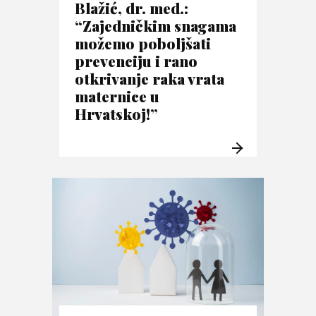
Blažić, dr. med.:
“Zajedničkim snagama
možemo poboljšati
prevenciju i rano
otkrivanje raka vrata
maternice u
Hrvatskoj!”