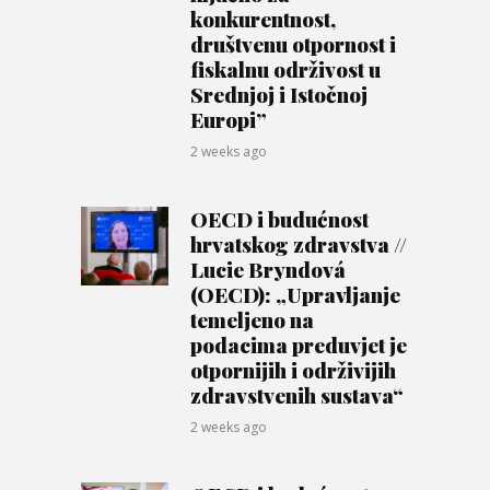
konkurentnost,
društvenu otpornost i
fiskalnu održivost u
Srednjoj i Istočnoj
Europi”
2 weeks ago
OECD i budućnost
hrvatskog zdravstva //
Lucie Bryndová
(OECD): „Upravljanje
temeljeno na
podacima preduvjet je
otpornijih i održivijih
zdravstvenih sustava“
2 weeks ago