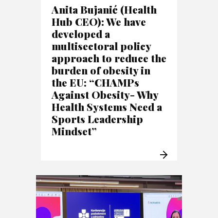
Anita Bujanić (Health
Hub CEO): We have
developed a
multisectoral policy
approach to reduce the
burden of obesity in
the EU: “CHAMPs
Against Obesity- Why
Health Systems Need a
Sports Leadership
Mindset”