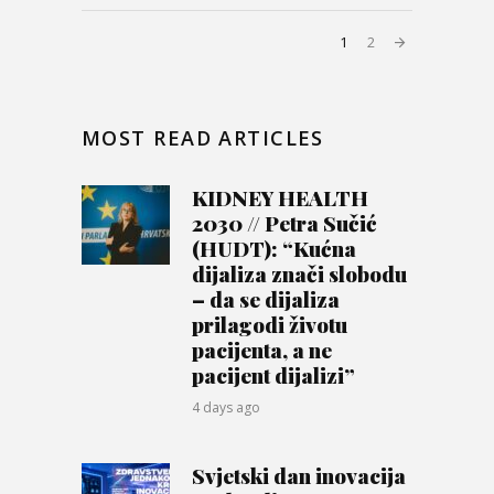
1
2
MOST READ ARTICLES
KIDNEY HEALTH
2030 // Petra Sučić
(HUDT): “Kućna
dijaliza znači slobodu
– da se dijaliza
prilagodi životu
pacijenta, a ne
pacijent dijalizi”
4 days ago
Svjetski dan inovacija