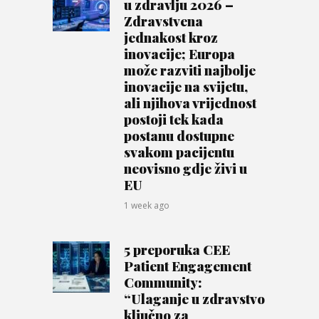
u zdravlju 2026 –
Zdravstvena
jednakost kroz
inovacije; Europa
može razviti najbolje
inovacije na svijetu,
ali njihova vrijednost
postoji tek kada
postanu dostupne
svakom pacijentu
neovisno gdje živi u
EU
1 week ago
5 preporuka CEE
Patient Engagement
Community:
“Ulaganje u zdravstvo
ključno za