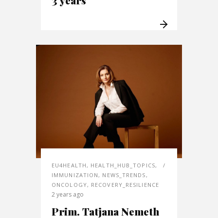
3 years
EU4HEALTH
,
HEALTH_HUB_TOPICS
,
IMMUNIZATION
,
NEWS_TRENDS
,
ONCOLOGY
,
RECOVERY_RESILIENCE
2 years ago
Prim. Tatjana Nemeth