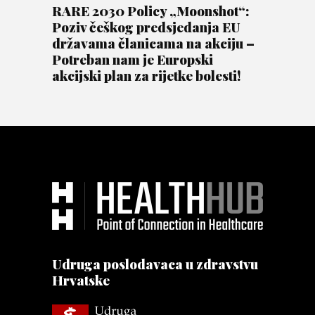
RARE 2030 Policy „Moonshot“:
Poziv češkog predsjedanja EU
državama članicama na akciju –
Potreban nam je Europski
akcijski plan za rijetke bolesti!
Udruga poslodavaca u zdravstvu
Hrvatske