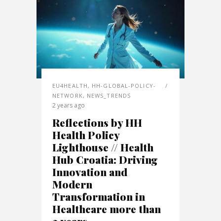
EU4HEALTH
,
HH-GLOBAL-POLICY-
NETWORK
,
NEWS_TRENDS
2 years ago
Reflections by HH
Health Policy
Lighthouse // Health
Hub Croatia: Driving
Innovation and
Modern
Transformation in
Healthcare more than