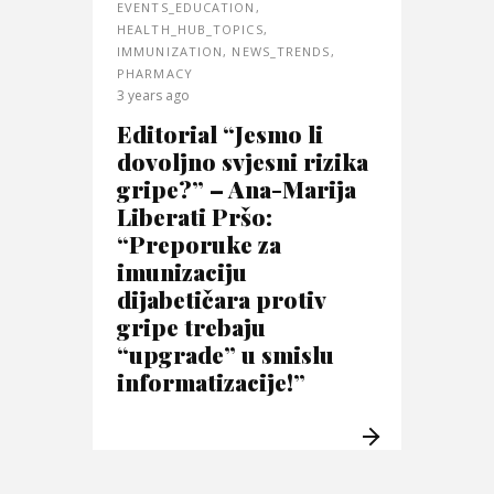
EVENTS_EDUCATION
,
HEALTH_HUB_TOPICS
,
IMMUNIZATION
,
NEWS_TRENDS
,
PHARMACY
3 years ago
Editorial “Jesmo li
dovoljno svjesni rizika
gripe?” – Ana-Marija
Liberati Pršo:
“Preporuke za
imunizaciju
dijabetičara protiv
gripe trebaju
“upgrade” u smislu
informatizacije!”