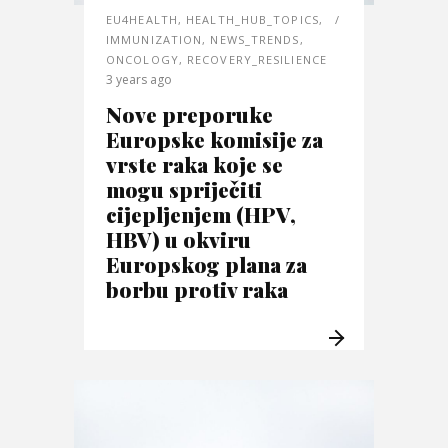
EU4HEALTH
,
HEALTH_HUB_TOPICS
,
IMMUNIZATION
,
NEWS_TRENDS
,
ONCOLOGY
,
RECOVERY_RESILIENCE
3 years ago
Nove preporuke
Europske komisije za
vrste raka koje se
mogu spriječiti
cijepljenjem (HPV,
HBV) u okviru
Europskog plana za
borbu protiv raka