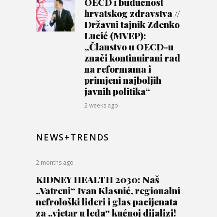
OECD i budućnost
hrvatskog zdravstva //
Državni tajnik Zdenko
Lucić (MVEP):
„Članstvo u OECD-u
znači kontinuirani rad
na reformama i
primjeni najboljih
javnih politika“
2 weeks ago
NEWS+TRENDS
2 months ago
KIDNEY HEALTH 2030: Naš
„Vatreni“ Ivan Klasnić, regionalni
nefrološki lideri i glas pacijenata
za „vjetar u leđa“ kućnoj dijalizi!