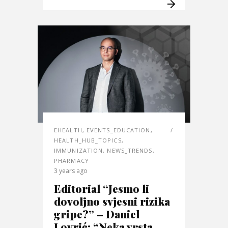
EHEALTH
,
EVENTS_EDUCATION
,
HEALTH_HUB_TOPICS
,
IMMUNIZATION
,
NEWS_TRENDS
,
PHARMACY
3 years ago
Editorial “Jesmo li
dovoljno svjesni rizika
gripe?” – Daniel
Lovrić: “Neka vrsta