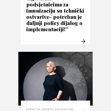
podsjetnicima za
imunizaciju su tehnički
ostvarive- potreban je
daljnji policy dijalog o
implementaciji!”
EHEALTH
,
EVENTS_EDUCATION
,