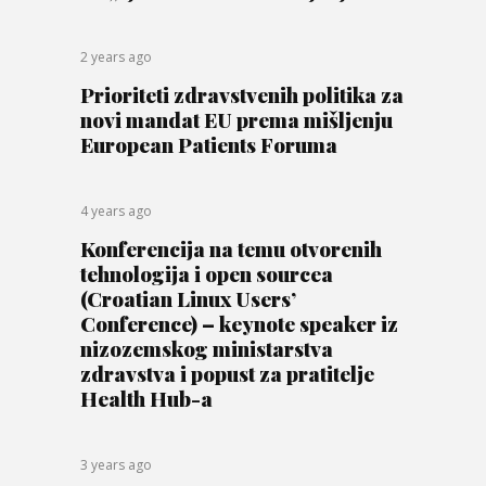
2 years ago
Prioriteti zdravstvenih politika za
novi mandat EU prema mišljenju
European Patients Foruma
4 years ago
Konferencija na temu otvorenih
tehnologija i open sourcea
(Croatian Linux Users’
Conference) – keynote speaker iz
nizozemskog ministarstva
zdravstva i popust za pratitelje
Health Hub-a
3 years ago