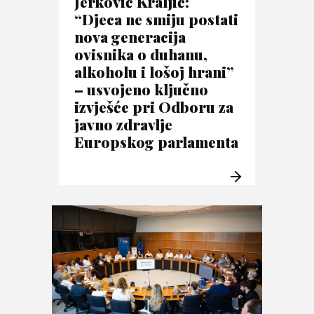
Jerković Kraljić:
“Djeca ne smiju postati
nova generacija
ovisnika o duhanu,
alkoholu i lošoj hrani”
– usvojeno ključno
izvješće pri Odboru za
javno zdravlje
Europskog parlamenta