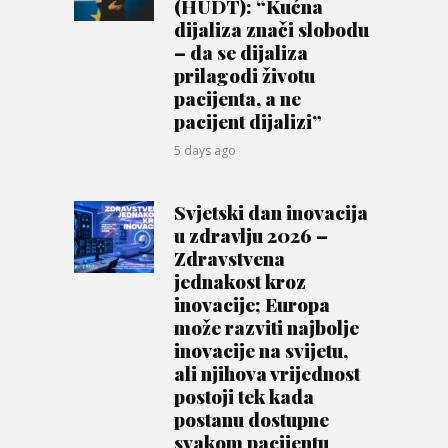
(HUDT): “Kućna
dijaliza znači slobodu
– da se dijaliza
prilagodi životu
pacijenta, a ne
pacijent dijalizi”
5 days ago
Svjetski dan inovacija
u zdravlju 2026 –
Zdravstvena
jednakost kroz
inovacije; Europa
može razviti najbolje
inovacije na svijetu,
ali njihova vrijednost
postoji tek kada
postanu dostupne
svakom pacijentu