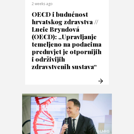
2 weeks ago
OECD i budućnost
hrvatskog zdravstva //
Lucie Bryndová
(OECD): „Upravljanje
temeljeno na podacima
preduvjet je otpornijih
i održivijih
zdravstvenih sustava“