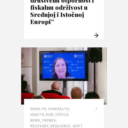
fiskalnu održivost u
Srednjoj i Istočnoj
Europi”
EHEALTH
,
EU4HEALTH
,
HEALTH_HUB_TOPICS
,
NEWS_TRENDS
,
RECOVERY_RESILIENCE
,
SHIFT