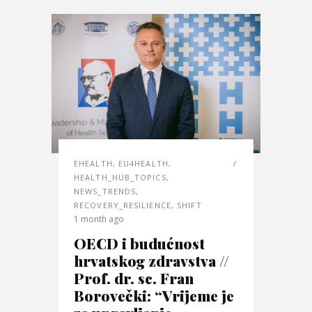
EHEALTH
,
EU4HEALTH
,
HEALTH_HUB_TOPICS
,
NEWS_TRENDS
,
RECOVERY_RESILIENCE
,
SHIFT
1 month ago
OECD i budućnost
hrvatskog zdravstva //
Prof. dr. sc. Fran
Borovečki: “Vrijeme je