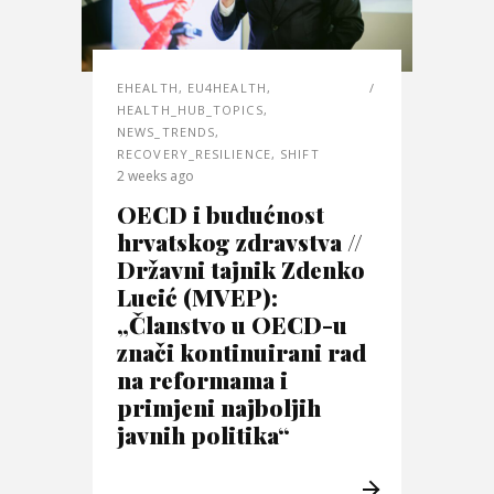
EHEALTH
,
EU4HEALTH
,
HEALTH_HUB_TOPICS
,
NEWS_TRENDS
,
RECOVERY_RESILIENCE
,
SHIFT
2 weeks ago
OECD i budućnost
hrvatskog zdravstva //
Državni tajnik Zdenko
Lucić (MVEP):
„Članstvo u OECD-u
znači kontinuirani rad
na reformama i
primjeni najboljih
javnih politika“