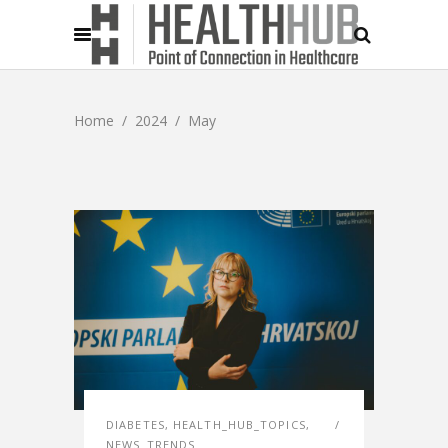
Home
/
2024
/
May
DIABETES
,
HEALTH_HUB_TOPICS
,
NEWS_TRENDS