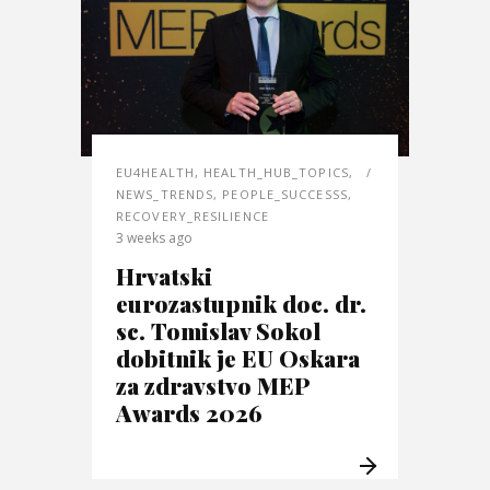
EU4HEALTH
,
HEALTH_HUB_TOPICS
,
NEWS_TRENDS
,
PEOPLE_SUCCESSS
,
RECOVERY_RESILIENCE
3 weeks ago
Hrvatski
eurozastupnik doc. dr.
sc. Tomislav Sokol
dobitnik je EU Oskara
za zdravstvo MEP
Awards 2026