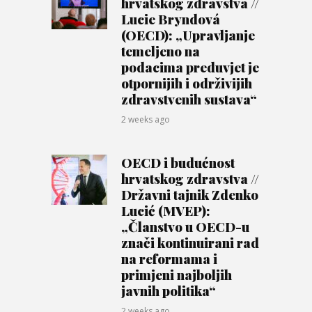
hrvatskog zdravstva //
Lucie Bryndová
(OECD): „Upravljanje
temeljeno na
podacima preduvjet je
otpornijih i održivijih
zdravstvenih sustava“
2 weeks ago
OECD i budućnost
hrvatskog zdravstva //
Državni tajnik Zdenko
Lucić (MVEP):
„Članstvo u OECD-u
znači kontinuirani rad
na reformama i
primjeni najboljih
javnih politika“
2 weeks ago