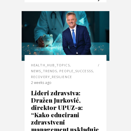
HEALTH_HUB_TOPICS
,
NEWS_TRENDS
,
PEOPLE_SUCCESSS
,
RECOVERY_RESILIENCE
2 weeks ago
Lideri zdravstva:
Dražen Jurković,
direktor UPUZ-a:
“Kako educirani
zdravstveni
management usklađuje