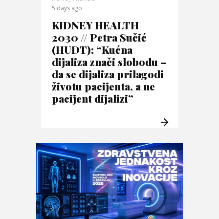
5 days ago
KIDNEY HEALTH
2030 // Petra Sučić
(HUDT): “Kućna
dijaliza znači slobodu –
da se dijaliza prilagodi
životu pacijenta, a ne
pacijent dijalizi”