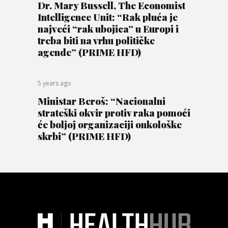
Dr. Mary Bussell, The Economist
Intelligence Unit: “Rak pluća je
najveći “rak ubojica” u Europi i
treba biti na vrhu političke
agende” (PRIME HFD)
5 years ago
Ministar Beroš: “Nacionalni
strateški okvir protiv raka pomoći
će boljoj organizaciji onkološke
skrbi” (PRIME HFD)