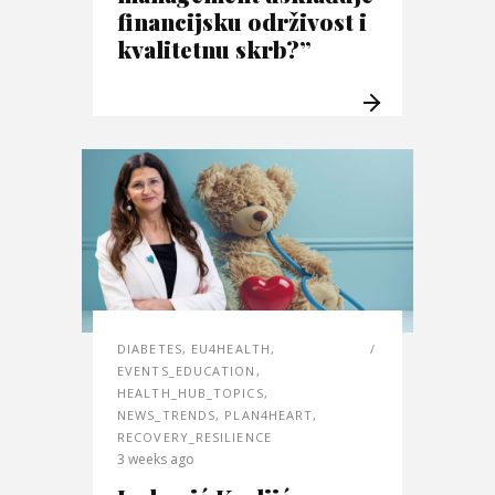
financijsku održivost i
kvalitetnu skrb?”
DIABETES
,
EU4HEALTH
,
EVENTS_EDUCATION
,
HEALTH_HUB_TOPICS
,
NEWS_TRENDS
,
PLAN4HEART
,
RECOVERY_RESILIENCE
3 weeks ago