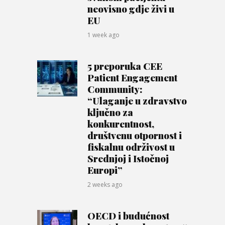
neovisno gdje živi u
EU
1 week ago
5 preporuka CEE
Patient Engagement
Community:
“Ulaganje u zdravstvo
ključno za
konkurentnost,
društvenu otpornost i
fiskalnu održivost u
Srednjoj i Istočnoj
Europi”
2 weeks ago
OECD i budućnost