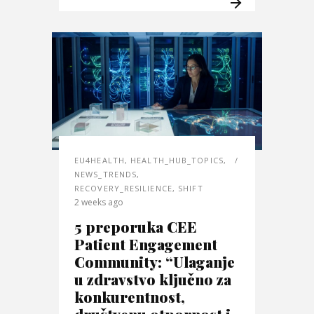
EU4HEALTH
,
HEALTH_HUB_TOPICS
,
NEWS_TRENDS
,
RECOVERY_RESILIENCE
,
SHIFT
2 weeks ago
5 preporuka CEE
Patient Engagement
Community: “Ulaganje
u zdravstvo ključno za
konkurentnost,
društvenu otpornost i