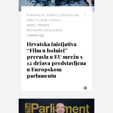
EU4HEALTH
,
EVENTS_EDUCATION
,
HEALTH_HUB_TOPICS
,
NEWS_TRENDS
,
RECOVERY_RESILIENCE
3 weeks ago
Hrvatska inicijativa
“Film u bolnici”
prerasla u EU mrežu s
12 država predstavljena
u Europskom
parlamentu