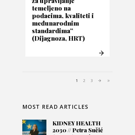
za upravljanje
temeljeno na
podacima, kvaliteti i
međunarodnim
standardima”
(Dijagnoza, HRT)
1
2
3
MOST READ ARTICLES
KIDNEY HEALTH
2030 // Petra Sučić