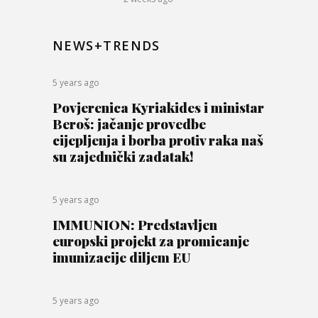
NEWS+TRENDS
5 years ago
Povjerenica Kyriakides i ministar
Beroš: jačanje provedbe
cijepljenja i borba protiv raka naš
su zajednički zadatak!
5 years ago
IMMUNION: Predstavljen
europski projekt za promicanje
imunizacije diljem EU
5 years ago