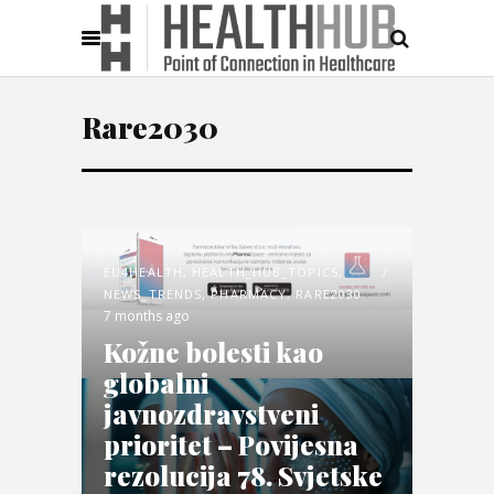
Rare2030
EU4HEALTH
,
HEALTH_HUB_TOPICS
,
NEWS_TRENDS
,
PHARMACY
,
RARE2030
7 months ago
Kožne bolesti kao
globalni
javnozdravstveni
prioritet – Povijesna
rezolucija 78. Svjetske