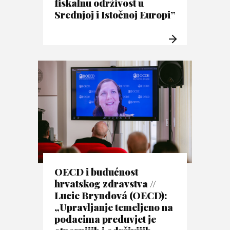
fiskalnu održivost u
Srednjoj i Istočnoj Europi”
OECD i budućnost
hrvatskog zdravstva //
Lucie Bryndová (OECD):
„Upravljanje temeljeno na
podacima preduvjet je