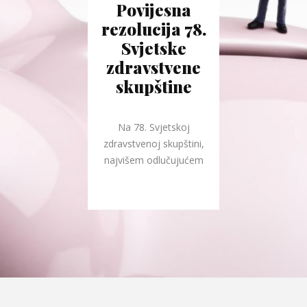
Povijesna
rezolucija 78.
Svjetske
zdravstvene
skupštine
Na 78. Svjetskoj
zdravstvenoj skupštini,
najvišem odlučujućem