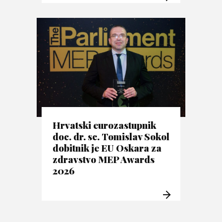
Hrvatski eurozastupnik
doc. dr. sc. Tomislav Sokol
dobitnik je EU Oskara za
zdravstvo MEP Awards
2026