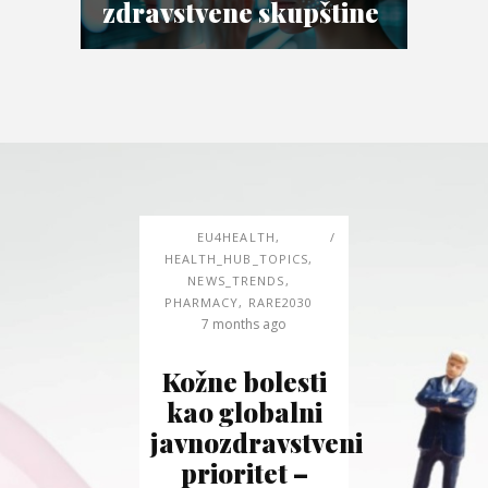
zdravstvene skupštine
EU4HEALTH
,
HEALTH_HUB_TOPICS
,
NEWS_TRENDS
,
PHARMACY
,
RARE2030
7 months ago
Kožne bolesti
kao globalni
javnozdravstveni
prioritet –