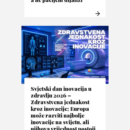
Svjetski dan inovacija u
zdravlju 2026 –
Zdravstvena jednakost
kroz inovacije; Europa
može razviti najbolje
inovacije na svijetu, ali
njihova vrijednost postoji