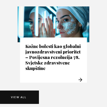
Kožne bolesti kao globalni
javnozdravstveni prioritet
– Povijesna rezolucija 78.
Svjetske zdravstvene
skupštine
VIEW ALL