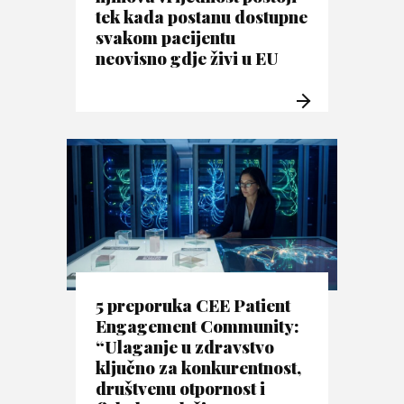
tek kada postanu dostupne
svakom pacijentu
neovisno gdje živi u EU
5 preporuka CEE Patient
Engagement Community:
“Ulaganje u zdravstvo
ključno za konkurentnost,
društvenu otpornost i