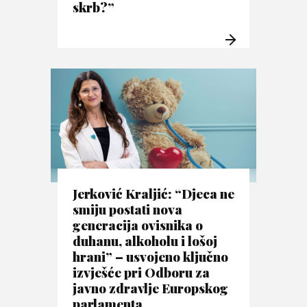
skrb?”
Jerković Kraljić: “Djeca ne
smiju postati nova
generacija ovisnika o
duhanu, alkoholu i lošoj
hrani” – usvojeno ključno
izvješće pri Odboru za
javno zdravlje Europskog
parlamenta