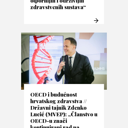
otpornijih i održivijih
zdravstvenih sustava“
OECD i budućnost
hrvatskog zdravstva //
Državni tajnik Zdenko
Lucić (MVEP): „Članstvo u
OECD-u znači
kontinuirani rad na