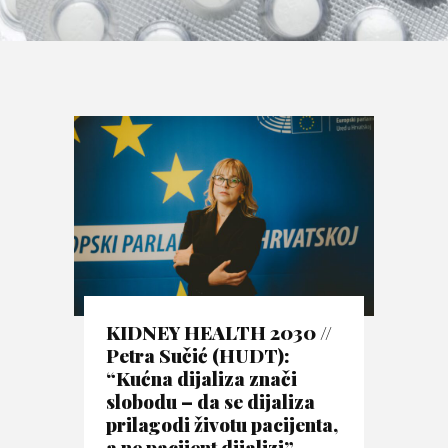
KIDNEY HEALTH 2030 //
Petra Sučić (HUDT):
“Kućna dijaliza znači
slobodu – da se dijaliza
prilagodi životu pacijenta,
a ne pacijent dijalizi”