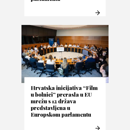
Hrvatska inicijativa “Film
u bolnici” prerasla u EU
mrežu s 12 država
predstavljena u
Europskom parlamentu