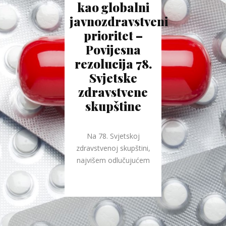
kao globalni
javnozdravstveni
prioritet –
Povijesna
rezolucija 78.
Svjetske
zdravstvene
skupštine
Na 78. Svjetskoj
zdravstvenoj skupštini,
najvišem odlučujućem