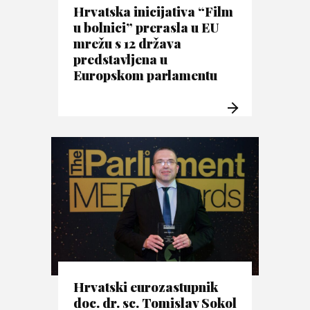
Hrvatska inicijativa “Film
u bolnici” prerasla u EU
mrežu s 12 država
predstavljena u
Europskom parlamentu
Hrvatski eurozastupnik
doc. dr. sc. Tomislav Sokol