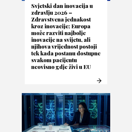
Svjetski dan inovacija u
zdravlju 2026 –
Zdravstvena jednakost
kroz inovacije; Europa
može razviti najbolje
inovacije na svijetu, ali
njihova vrijednost postoji
tek kada postanu dostupne
svakom pacijentu
neovisno gdje živi u EU