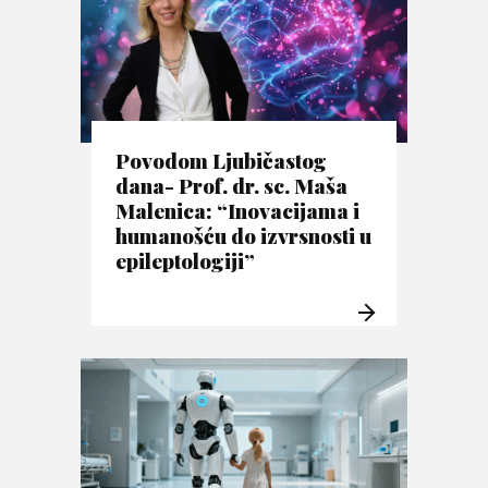
Povodom Ljubičastog
dana- Prof. dr. sc. Maša
Malenica: “Inovacijama i
humanošću do izvrsnosti u
epileptologiji”