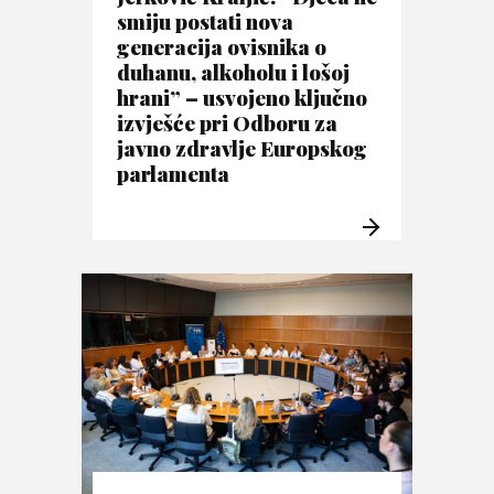
smiju postati nova
generacija ovisnika o
duhanu, alkoholu i lošoj
hrani” – usvojeno ključno
izvješće pri Odboru za
javno zdravlje Europskog
parlamenta