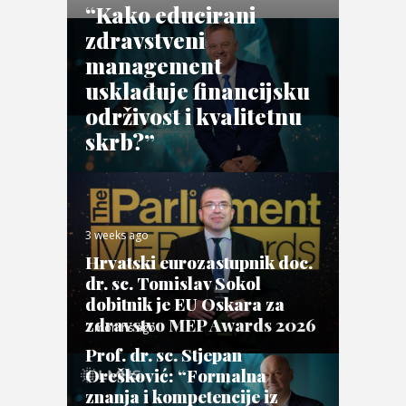
“Kako educirani
zdravstveni
management
usklađuje financijsku
održivost i kvalitetnu
skrb?”
3 weeks ago
Hrvatski eurozastupnik doc.
dr. sc. Tomislav Sokol
dobitnik je EU Oskara za
zdravstvo MEP Awards 2026
2 months ago
Prof. dr. sc. Stjepan
Orešković: “Formalna
znanja i kompetencije iz