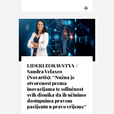
LIDERI ZDRAVSTVA //
Sandra Velasco
(Novartis): “Nužna je
otvorenost prema
inovacijama te odlučnost
svih dionika da ih učinimo
dostupnima pravom
pacijentu u pravo vrijeme”