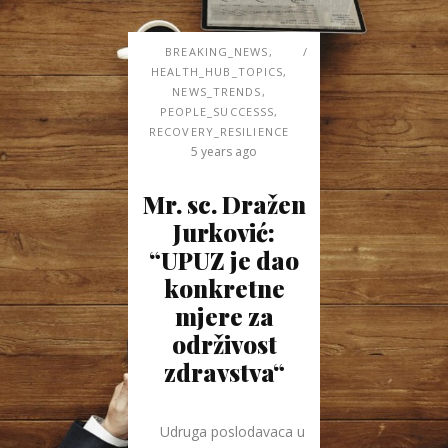
BREAKING_NEWS
,
HEALTH_HUB_TOPICS
,
NEWS_TRENDS
,
PEOPLE_SUCCESSS
,
RECOVERY_RESILIENCE
5 years ago
Mr. sc. Dražen
Jurković:
“UPUZ je dao
konkretne
mjere za
održivost
zdravstva“
Udruga poslodavaca u