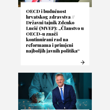
OECD i budućnost
hrvatskog zdravstva //
Državni tajnik Zdenko
Lucić (MVEP): „Članstvo u
OECD-u znači
kontinuirani rad na
reformama i primjeni
najboljih javnih politika“