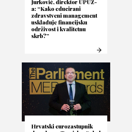
Jurković, direktor UPUZ-
a: “Kako educirani
zdravstveni management
usklađuje financijsku
održivost i kvalitetnu
skrb?”
Hrvatski eurozastupnik