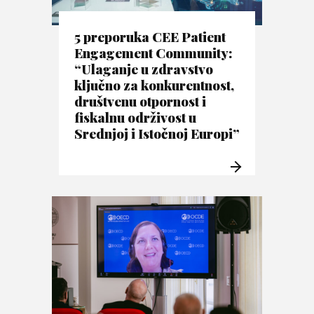
5 preporuka CEE Patient
Engagement Community:
“Ulaganje u zdravstvo
ključno za konkurentnost,
društvenu otpornost i
fiskalnu održivost u
Srednjoj i Istočnoj Europi”