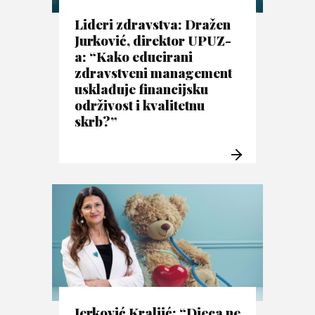
Lideri zdravstva: Dražen
Jurković, direktor UPUZ-
a: “Kako educirani
zdravstveni management
usklađuje financijsku
održivost i kvalitetnu
skrb?”
Jerković Kraljić: “Djeca ne