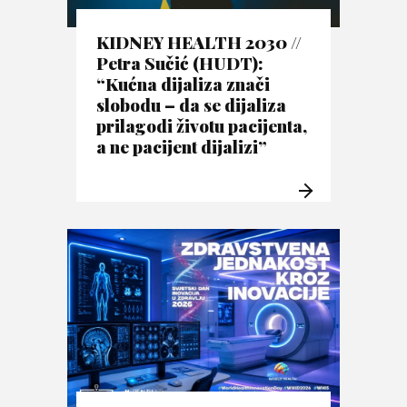
KIDNEY HEALTH 2030 //
Petra Sučić (HUDT):
“Kućna dijaliza znači
slobodu – da se dijaliza
prilagodi životu pacijenta,
a ne pacijent dijalizi”