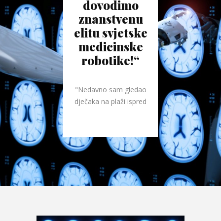
dovodimo
znanstvenu
elitu svjetske
medicinske
robotike!“
"Nedavno sam gledao
dječaka na plaži ispred