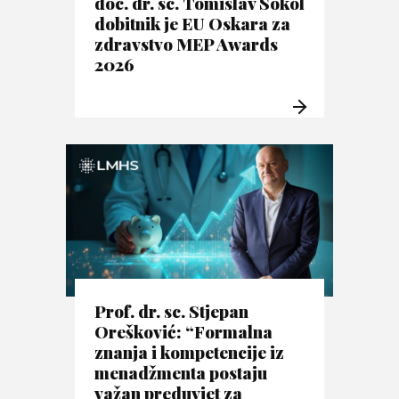
doc. dr. sc. Tomislav Sokol
dobitnik je EU Oskara za
zdravstvo MEP Awards
2026
Prof. dr. sc. Stjepan
Orešković: “Formalna
znanja i kompetencije iz
menadžmenta postaju
važan preduvjet za