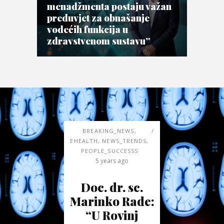
menadžmenta postaju važan
preduvjet za obnašanje
vodećih funkcija u
zdravstvenom sustavu”
BREAKING_NEWS
,
EHEALTH
,
NEWS_TRENDS
,
PEOPLE_SUCCESSS
5 years ago
Doc. dr. sc.
Marinko Rade:
“U Rovinj