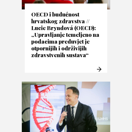
OECD i budućnost
hrvatskog zdravstva //
Lucie Bryndová (OECD):
„Upravljanje temeljeno na
podacima preduvjet je
otpornijih i održivijih
zdravstvenih sustava“