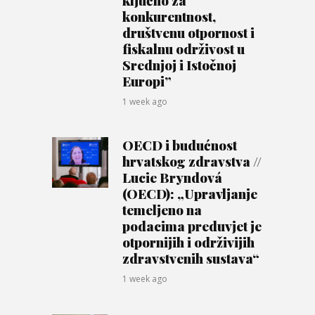
konkurentnost,
društvenu otpornost i
fiskalnu održivost u
Srednjoj i Istočnoj
Europi”
1 week ago
OECD i budućnost
hrvatskog zdravstva //
Lucie Bryndová
(OECD): „Upravljanje
temeljeno na
podacima preduvjet je
otpornijih i održivijih
zdravstvenih sustava“
1 week ago