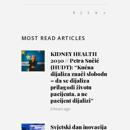
1
2
3
MOST READ ARTICLES
KIDNEY HEALTH
2030 // Petra Sučić
(HUDT): “Kućna
dijaliza znači slobodu
– da se dijaliza
prilagodi životu
pacijenta, a ne
pacijent dijalizi”
6 hours ago
Svjetski dan inovacija