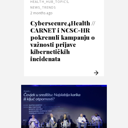
HEALTH_HUB_TOPICS
,
NEWS_TRENDS
2 months ago
Cybersecure4Health //
CARNET i NCSC-HR
pokrenuli kampanju o
važnosti prijave
kibernetičkih
incidenata