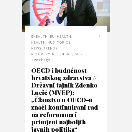
EHEALTH
,
EU4HEALTH
,
HEALTH_HUB_TOPICS
,
NEWS_TRENDS
,
RECOVERY_RESILIENCE
,
SHIFT
1 week ago
OECD i budućnost
hrvatskog zdravstva //
Državni tajnik Zdenko
Lucić (MVEP):
„Članstvo u OECD-u
znači kontinuirani rad
na reformama i
primjeni najboljih
javnih politika“