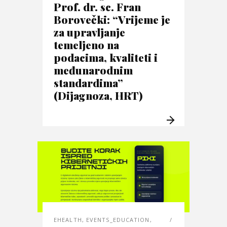
Prof. dr. sc. Fran
Borovečki: “Vrijeme je
za upravljanje
temeljeno na
podacima, kvaliteti i
međunarodnim
standardima”
(Dijagnoza, HRT)
EHEALTH
,
EVENTS_EDUCATION
,