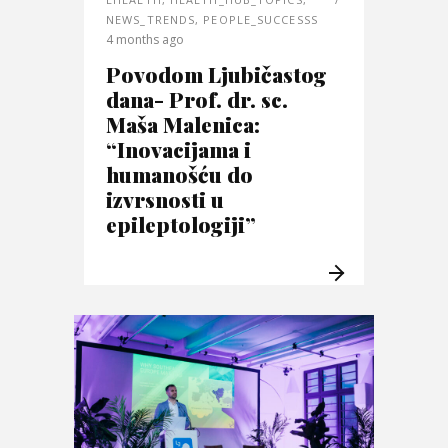
NEWS_TRENDS
,
PEOPLE_SUCCESSS
4 months ago
Povodom Ljubičastog
dana- Prof. dr. sc.
Maša Malenica:
“Inovacijama i
humanošću do
izvrsnosti u
epileptologiji”