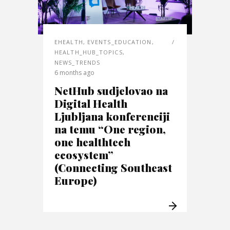
EHEALTH
,
EVENTS_EDUCATION
,
HEALTH_HUB_TOPICS
,
NEWS_TRENDS
6 months ago
NetHub sudjelovao na
Digital Health
Ljubljana konferenciji
na temu “One region,
one healthtech
ecosystem”
(Connecting Southeast
Europe)