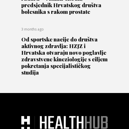
predsjednik Hrvatskog društva
bolesnika s rakom prostate
3 months ago
Od sportske nacije do društva
aktivnog zdravlja: HZJZ i
Hrvatska otvaraju novo poglavlje
zdravstvene kineziologije s ciljem
pokretanja specijalističkog
studija