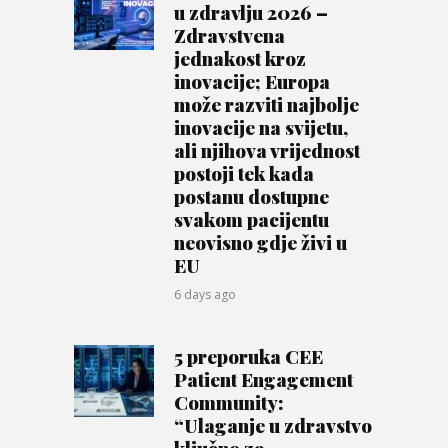
u zdravlju 2026 –
Zdravstvena
jednakost kroz
inovacije; Europa
može razviti najbolje
inovacije na svijetu,
ali njihova vrijednost
postoji tek kada
postanu dostupne
svakom pacijentu
neovisno gdje živi u
EU
6 days ago
5 preporuka CEE
Patient Engagement
Community:
“Ulaganje u zdravstvo
ključno za