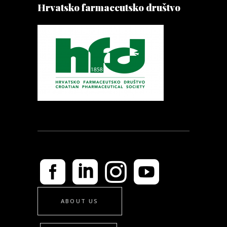
Hrvatsko farmaceutsko društvo
ABOUT US