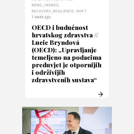
NEWS_TRENDS
,
RECOVERY_RESILIENCE
,
SHIFT
1 week ago
OECD i budućnost
hrvatskog zdravstva //
Lucie Bryndová
(OECD): „Upravljanje
temeljeno na podacima
preduvjet je otpornijih
i održivijih
zdravstvenih sustava“