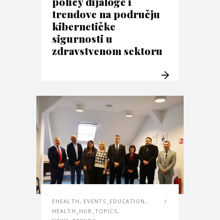
policy dijaloge i
trendove na području
kibernetičke
sigurnosti u
zdravstvenom sektoru
EHEALTH
,
EVENTS_EDUCATION
,
HEALTH_HUB_TOPICS
,