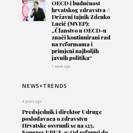
OECD i budućnost
hrvatskog zdravstva //
Državni tajnik Zdenko
Lucić (MVEP):
„Članstvo u OECD-u
znači kontinuirani rad
na reformama i
primjeni najboljih
javnih politika“
1 week ago
NEWS+TRENDS
4 years ago
Predsjednik i direktor Udruge
poslodavaca o zdravstvu
Hrvatske osvrnuli se na 125.
Kongres UPUZ-a: Od reformi do