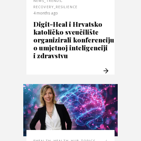
NEWS_TRENDS
,
RECOVERY_RESILIENCE
4 months ago
Digit-Heal i Hrvatsko
katoličko sveučilište
organizirali konferenciju
o umjetnoj inteligenciji
i zdravstvu
EHEALTH
,
HEALTH_HUB_TOPICS
,