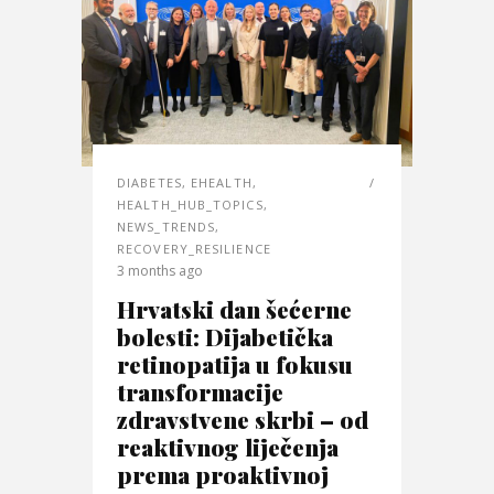
DIABETES
,
EHEALTH
,
HEALTH_HUB_TOPICS
,
NEWS_TRENDS
,
RECOVERY_RESILIENCE
3 months ago
Hrvatski dan šećerne
bolesti: Dijabetička
retinopatija u fokusu
transformacije
zdravstvene skrbi – od
reaktivnog liječenja
prema proaktivnoj