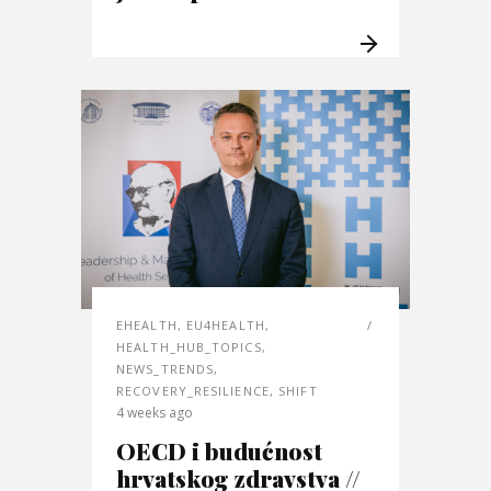
EHEALTH
,
EU4HEALTH
,
HEALTH_HUB_TOPICS
,
NEWS_TRENDS
,
RECOVERY_RESILIENCE
,
SHIFT
4 weeks ago
OECD i budućnost
hrvatskog zdravstva //