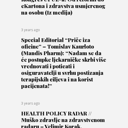
eKartona i zdravstva usmjerenog
na osobu (Iz medija)
3 years ago
Special Editorial “Priče iza
oficine” – Tomislav Kaurloto
(Mandis Pharm): “Nadam se da
će postupke ljekarničke skrbi više
vrednovati i poticati i
osiguravatelji u svrhu postizanja
terapijskih ciljeva i na korist
pacijenata!”
3 years ago
HEALTH POLICY RADAR //
Muško zdravlje na zdravstvenom
radaru – Velimir Korak,