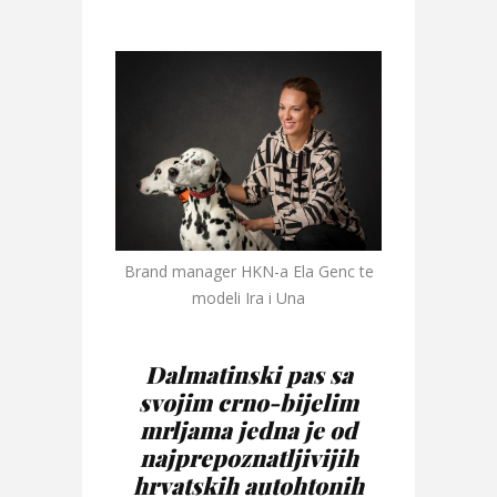
Brand manager HKN-a Ela Genc te
modeli Ira i Una
Dalmatinski pas sa
svojim crno-bijelim
mrljama jedna je od
najprepoznatljivijih
hrvatskih autohtonih