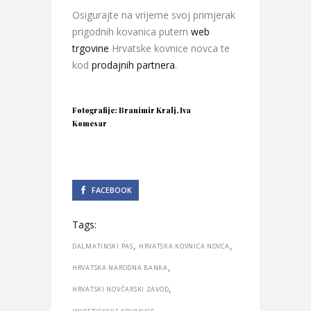
Osigurajte na vrijeme svoj primjerak
prigodnih kovanica putem
web
trgovine
Hrvatske kovnice novca te
kod
prodajnih partnera
.
Fotografije: Branimir Kralj, Iva
Komesar
FACEBOOK
Tags:
,
,
DALMATINSKI PAS
HRVATSKA KOVNICA NOVCA
,
HRVATSKA NARODNA BANKA
,
HRVATSKI NOVČARSKI ZAVOD