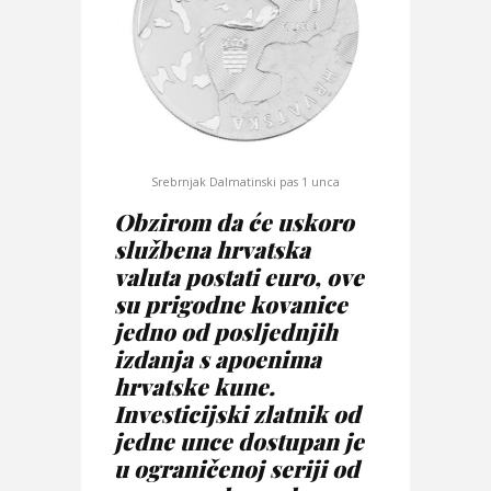
Srebrnjak Dalmatinski pas 1 unca
Obzirom da će uskoro
službena hrvatska
valuta postati euro, ove
su prigodne kovanice
jedno od posljednjih
izdanja s apoenima
hrvatske kune.
Investicijski zlatnik od
jedne unce dostupan je
u ograničenoj seriji od