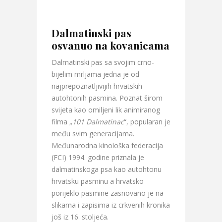
Dalmatinski pas
osvanuo na kovanicama
Dalmatinski pas sa svojim crno-
bijelim mrljama jedna je od
najprepoznatljivijih hrvatskih
autohtonih pasmina. Poznat širom
svijeta kao omiljeni lik animiranog
filma „
101 Dalmatinac
“, popularan je
među svim generacijama.
Međunarodna kinološka federacija
(FCI) 1994. godine priznala je
dalmatinskoga psa kao autohtonu
hrvatsku pasminu a hrvatsko
porijeklo pasmine zasnovano je na
slikama i zapisima iz crkvenih kronika
još iz 16. stoljeća.