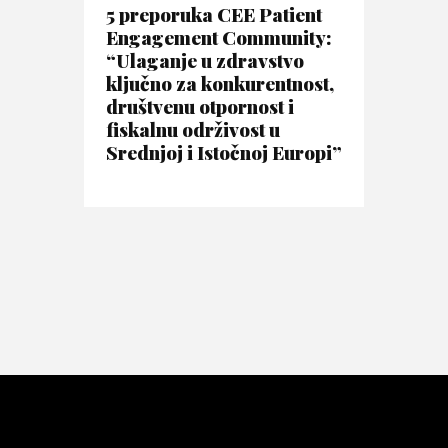
5 preporuka CEE Patient
Engagement Community:
“Ulaganje u zdravstvo
ključno za konkurentnost,
društvenu otpornost i
fiskalnu održivost u
Srednjoj i Istočnoj Europi”