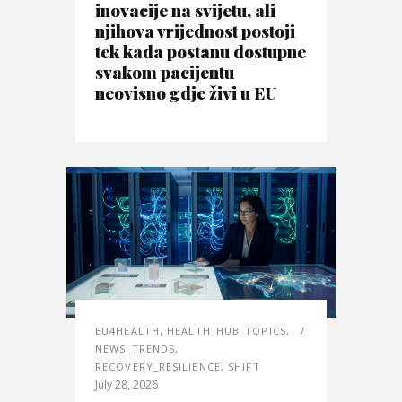
inovacije na svijetu, ali
njihova vrijednost postoji
tek kada postanu dostupne
svakom pacijentu
neovisno gdje živi u EU
EU4HEALTH
,
HEALTH_HUB_TOPICS
,
NEWS_TRENDS
,
RECOVERY_RESILIENCE
,
SHIFT
July 28, 2026