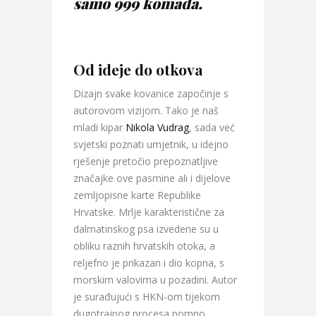
samo 999 komada.
Od ideje do otkova
Dizajn svake kovanice započinje s
autorovom vizijom. Tako je naš
mladi kipar
Nikola Vudrag
, sada već
svjetski poznati umjetnik, u idejno
rješenje pretočio prepoznatljive
značajke ove pasmine ali i dijelove
zemljopisne karte Republike
Hrvatske. Mrlje karakteristične za
dalmatinskog psa izvedene su u
obliku raznih hrvatskih otoka, a
reljefno je prikazan i dio kopna, s
morskim valovima u pozadini. Autor
je surađujući s HKN-om tijekom
dugotrajnog procesa pomno