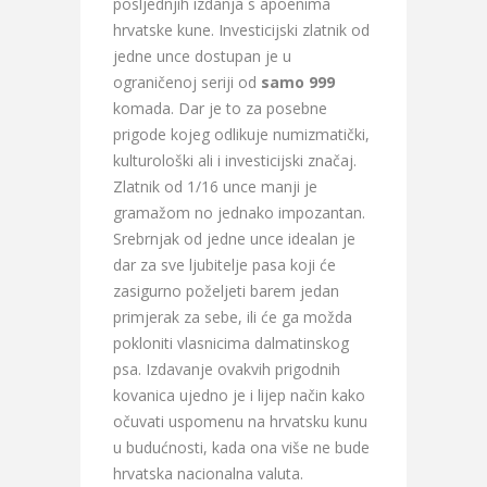
posljednjih izdanja s apoenima
hrvatske kune. Investicijski zlatnik od
jedne unce dostupan je u
ograničenoj seriji od
samo
999
komada. Dar je to za posebne
prigode kojeg odlikuje numizmatički,
kulturološki ali i investicijski značaj.
Zlatnik od 1/16 unce manji je
gramažom no jednako impozantan.
Srebrnjak od jedne unce idealan je
dar za sve ljubitelje pasa koji će
zasigurno poželjeti barem jedan
primjerak za sebe, ili će ga možda
pokloniti vlasnicima dalmatinskog
psa. Izdavanje ovakvih prigodnih
kovanica ujedno je i lijep način kako
očuvati uspomenu na hrvatsku kunu
u budućnosti, kada ona više ne bude
hrvatska nacionalna valuta.