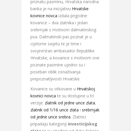
priznatu pasminu, Hrvatska narodna
banka je na inicijativu
Hrvatske
kovnice novca
izdala prigodne
kovanice – dva zlatnika i jedan
srebrnjak s motivom dalmatinskog
psa. Dalmatinski pas poznat je u
cijelome svijetu te je time i
svojevrstan ambasador Republike
Hrvatske, a kovanice s motivom ove
poznate pasmine ujedno su i
poseban oblik osnaživanja
prepoznatljivosti Hrvatske.
Kovanice su otkovane u
Hrvatskoj
kovnici novca
te su dostupne u tri
verzije:
zlatnik od jedne unce zlata
,
zlatnik od 1/16 unce zlata
i
srebrnjak
od jedne unce srebra
. Zlatnici
pripadaju kategoriji
investicijskog
zlata
te su izrađeni od zlata čistoće