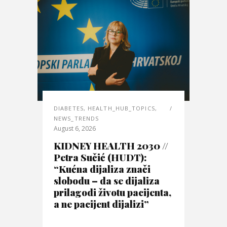
DIABETES
,
HEALTH_HUB_TOPICS
,
NEWS_TRENDS
August 6, 2026
KIDNEY HEALTH 2030 //
Petra Sučić (HUDT):
“Kućna dijaliza znači
slobodu – da se dijaliza
prilagodi životu pacijenta,
a ne pacijent dijalizi”