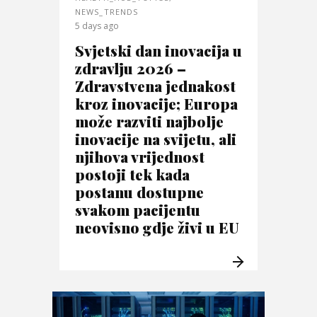
NEWS_TRENDS
5 days ago
Svjetski dan inovacija u
zdravlju 2026 –
Zdravstvena jednakost
kroz inovacije; Europa
može razviti najbolje
inovacije na svijetu, ali
njihova vrijednost
postoji tek kada
postanu dostupne
svakom pacijentu
neovisno gdje živi u EU