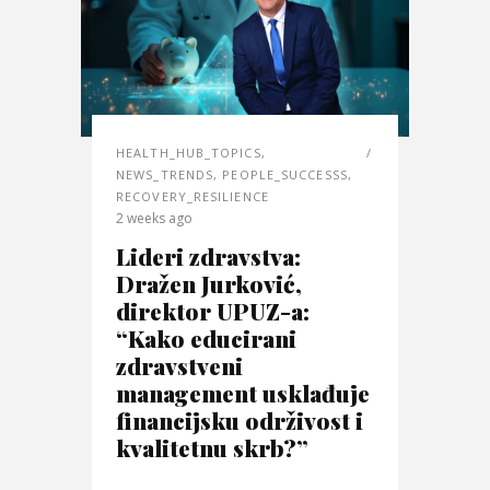
HEALTH_HUB_TOPICS
,
NEWS_TRENDS
,
PEOPLE_SUCCESSS
,
RECOVERY_RESILIENCE
2 weeks ago
Lideri zdravstva:
Dražen Jurković,
direktor UPUZ-a:
“Kako educirani
zdravstveni
management usklađuje
financijsku održivost i
kvalitetnu skrb?”