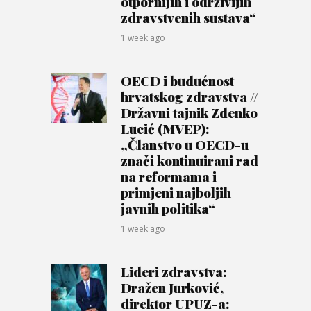
otpornijih i održivijih
zdravstvenih sustava“
1 week ago
OECD i budućnost
hrvatskog zdravstva //
Državni tajnik Zdenko
Lucić (MVEP):
„Članstvo u OECD-u
znači kontinuirani rad
na reformama i
primjeni najboljih
javnih politika“
1 week ago
Lideri zdravstva:
Dražen Jurković,
direktor UPUZ-a: