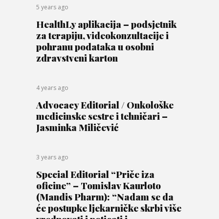
5 years ago
HealthLy aplikacija – podsjetnik
za terapiju, videokonzultacije i
pohranu podataka u osobni
zdravstveni karton
4 years ago
Advocacy Editorial / Onkološke
medicinske sestre i tehničari –
Jasminka Miličević
3 years ago
Special Editorial “Priče iza
oficine” – Tomislav Kaurloto
(Mandis Pharm): “Nadam se da
će postupke ljekarničke skrbi više
vrednovati i poticati i