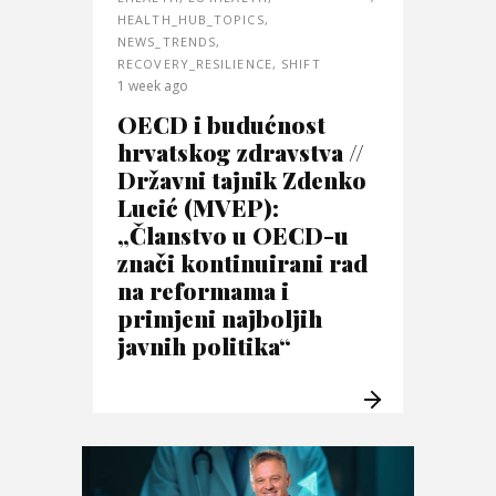
HEALTH_HUB_TOPICS
,
NEWS_TRENDS
,
RECOVERY_RESILIENCE
,
SHIFT
1 week ago
OECD i budućnost
hrvatskog zdravstva //
Državni tajnik Zdenko
Lucić (MVEP):
„Članstvo u OECD-u
znači kontinuirani rad
na reformama i
primjeni najboljih
javnih politika“