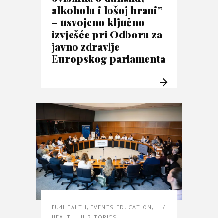
alkoholu i lošoj hrani”
– usvojeno ključno
izvješće pri Odboru za
javno zdravlje
Europskog parlamenta
EU4HEALTH
,
EVENTS_EDUCATION
,
HEALTH_HUB_TOPICS
,