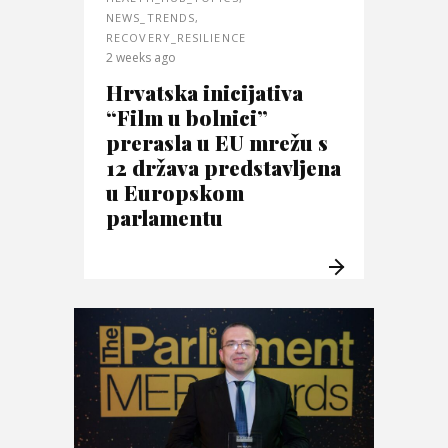
NEWS_TRENDS
,
RECOVERY_RESILIENCE
2 weeks ago
Hrvatska inicijativa
“Film u bolnici”
prerasla u EU mrežu s
12 država predstavljena
u Europskom
parlamentu