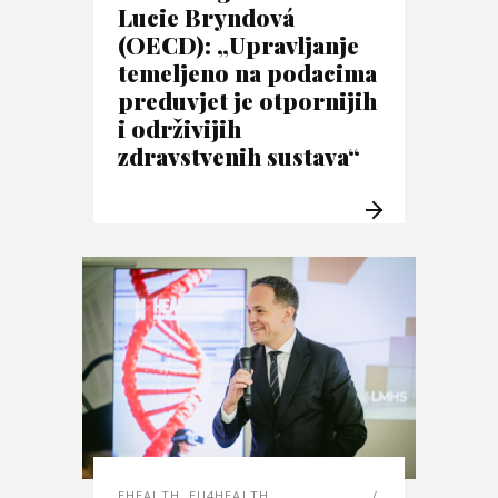
Lucie Bryndová
(OECD): „Upravljanje
temeljeno na podacima
preduvjet je otpornijih
i održivijih
zdravstvenih sustava“
EHEALTH
,
EU4HEALTH
,