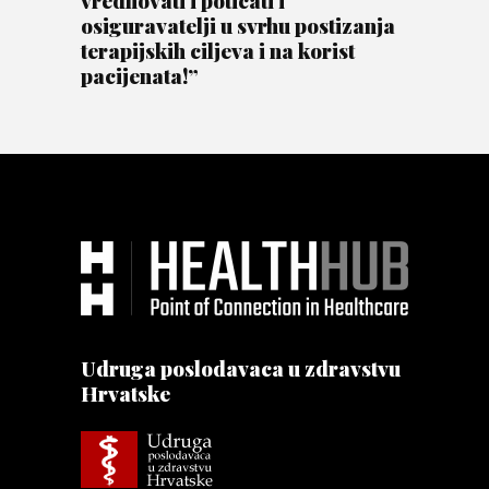
osiguravatelji u svrhu postizanja
terapijskih ciljeva i na korist
pacijenata!”
Udruga poslodavaca u zdravstvu
Hrvatske