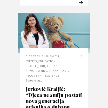
DIABETES
,
EU4HEALTH
,
EVENTS_EDUCATION
,
HEALTH_HUB_TOPICS
,
NEWS_TRENDS
,
PLAN4HEART
,
RECOVERY_RESILIENCE
2 weeks ago
Jerković Kraljić:
“Djeca ne smiju postati
nova generacija
ovisnika o duhanu,