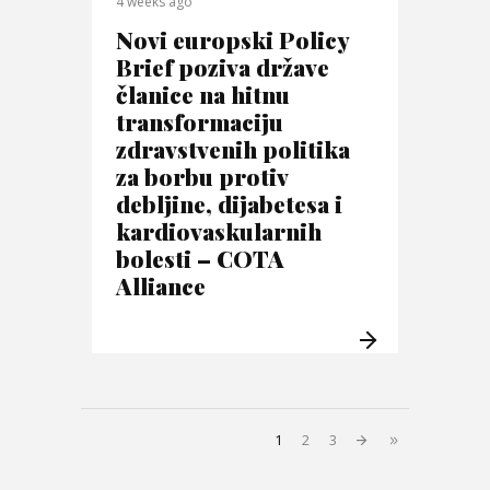
4 weeks ago
Novi europski Policy
Brief poziva države
članice na hitnu
transformaciju
zdravstvenih politika
za borbu protiv
debljine, dijabetesa i
kardiovaskularnih
bolesti – COTA
Alliance
1
2
3