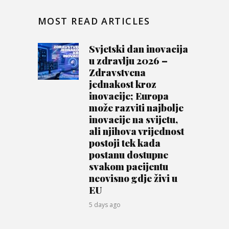
MOST READ ARTICLES
Svjetski dan inovacija
u zdravlju 2026 –
Zdravstvena
jednakost kroz
inovacije; Europa
može razviti najbolje
inovacije na svijetu,
ali njihova vrijednost
postoji tek kada
postanu dostupne
svakom pacijentu
neovisno gdje živi u
EU
5 days ago