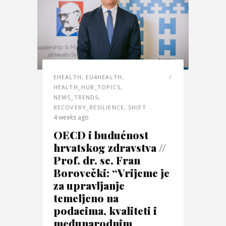
EHEALTH
,
EU4HEALTH
,
HEALTH_HUB_TOPICS
,
NEWS_TRENDS
,
RECOVERY_RESILIENCE
,
SHIFT
4 weeks ago
OECD i budućnost
hrvatskog zdravstva //
Prof. dr. sc. Fran
Borovečki: “Vrijeme je
za upravljanje
temeljeno na
podacima, kvaliteti i
međunarodnim