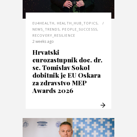
EU4HEALTH
,
HEALTH_HUB_TOPICS
,
NEWS_TRENDS
,
PEOPLE_SUCCESSS
,
RECOVERY_RESILIENCE
2 weeks ago
Hrvatski
eurozastupnik doc. dr.
sc. Tomislav Sokol
dobitnik je EU Oskara
za zdravstvo MEP
Awards 2026