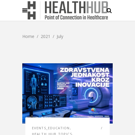
Home
/
2021
/
July
EVENTS_EDUCATION
,
HEALTH_HUB_TOPICS
,