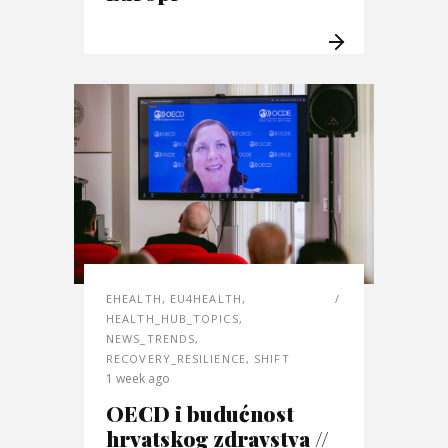
EHEALTH
,
EU4HEALTH
,
HEALTH_HUB_TOPICS
,
NEWS_TRENDS
,
RECOVERY_RESILIENCE
,
SHIFT
1 week ago
OECD i budućnost
hrvatskog zdravstva //