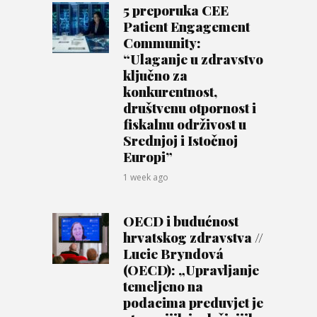
5 preporuka CEE
Patient Engagement
Community:
“Ulaganje u zdravstvo
ključno za
konkurentnost,
društvenu otpornost i
fiskalnu održivost u
Srednjoj i Istočnoj
Europi”
1 week ago
OECD i budućnost
hrvatskog zdravstva //
Lucie Bryndová
(OECD): „Upravljanje
temeljeno na
podacima preduvjet je