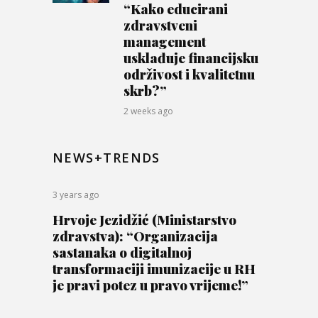
“Kako educirani
zdravstveni
management
usklađuje financijsku
održivost i kvalitetnu
skrb?”
2 weeks ago
NEWS+TRENDS
3 years ago
Hrvoje Jezidžić (Ministarstvo
zdravstva): “Organizacija
sastanaka o digitalnoj
transformaciji imunizacije u RH
je pravi potez u pravo vrijeme!”