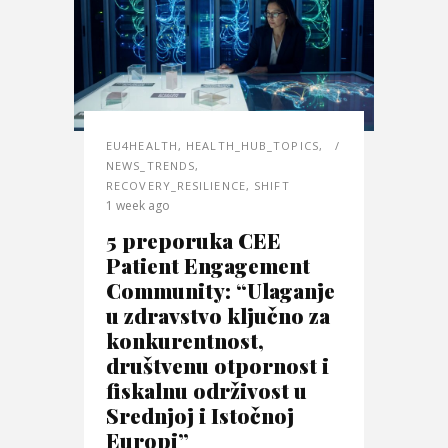
EU4HEALTH
,
HEALTH_HUB_TOPICS
,
NEWS_TRENDS
,
RECOVERY_RESILIENCE
,
SHIFT
1 week ago
5 preporuka CEE
Patient Engagement
Community: “Ulaganje
u zdravstvo ključno za
konkurentnost,
društvenu otpornost i
fiskalnu održivost u
Srednjoj i Istočnoj
Europi”