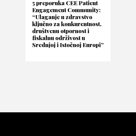
5 preporuka CEE Patient
Engagement Community:
“Ulaganje u zdravstvo
ključno za konkurentnost,
društvenu otpornost i
fiskalnu održivost u
Srednjoj i Istočnoj Europi”