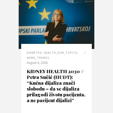
DIABETES
,
HEALTH_HUB_TOPICS
,
NEWS_TRENDS
August 6, 2026
KIDNEY HEALTH 2030 //
Petra Sučić (HUDT):
“Kućna dijaliza znači
slobodu – da se dijaliza
prilagodi životu pacijenta,
a ne pacijent dijalizi”