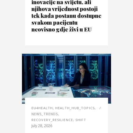
inovacije na svijetu, ali
njihova vrijednost postoji
tek kada postanu dostupne
svakom pacijentu
neovisno gdje živi u EU
EU4HEALTH
,
HEALTH_HUB_TOPICS
,
NEWS_TRENDS
,
RECOVERY_RESILIENCE
,
SHIFT
July 28, 2026