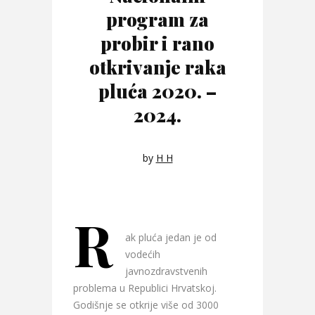
program za
probir i rano
otkrivanje raka
pluća 2020. –
2024.
by
H H
R
ak pluća jedan je od
vodećih
javnozdravstvenih
problema u Republici Hrvatskoj.
Godišnje se otkrije više od 3000