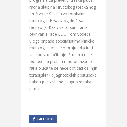
programa za prevenciju raka pluća,
radna skupina Hrvatskog torakalnog
društva te Sekcija za torakalnu
radiologiju Hrvatskog društva
radiologa. Kako se probir i rano
otkrivanje rade LDCT-om vodeća
uloga pripada specijalistima kliničke
radiologije koji se moraju educirati
za ispravno očitanje. Smjernice se
odnose na probir i rano otkrivanje
raka pluća te se neće doticati daljnjih
terapijskih i dijagnostičkih postupaka
nakon postavljene dijagnoze raka
pluća.
FACEBOOK