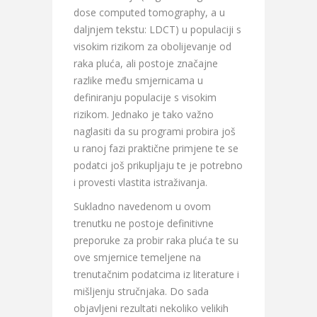
dose computed tomography, a u
daljnjem tekstu: LDCT) u populaciji s
visokim rizikom za obolijevanje od
raka pluća, ali postoje značajne
razlike među smjernicama u
definiranju populacije s visokim
rizikom. Jednako je tako važno
naglasiti da su programi probira još
u ranoj fazi praktične primjene te se
podatci još prikupljaju te je potrebno
i provesti vlastita istraživanja.
Sukladno navedenom u ovom
trenutku ne postoje definitivne
preporuke za probir raka pluća te su
ove smjernice temeljene na
trenutačnim podatcima iz literature i
mišljenju stručnjaka. Do sada
objavljeni rezultati nekoliko velikih