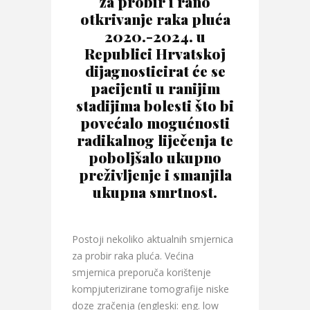
za probir i rano
otkrivanje raka pluća
2020.-2024. u
Republici Hrvatskoj
dijagnosticirat će se
pacijenti u ranijim
stadijima bolesti što bi
povećalo mogućnosti
radikalnog liječenja te
poboljšalo ukupno
preživljenje i smanjila
ukupna smrtnost.
Postoji nekoliko aktualnih smjernica
za probir raka pluća. Većina
smjernica preporuča korištenje
kompjuterizirane tomografije niske
doze zračenja (engleski: eng. low