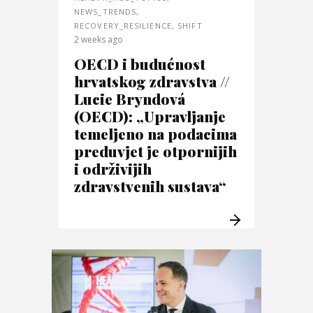
NEWS_TRENDS
,
RECOVERY_RESILIENCE
,
SHIFT
2 weeks ago
OECD i budućnost
hrvatskog zdravstva //
Lucie Bryndová
(OECD): „Upravljanje
temeljeno na podacima
preduvjet je otpornijih
i održivijih
zdravstvenih sustava“