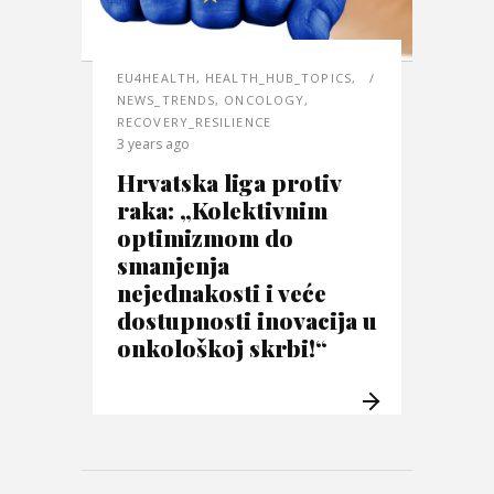
EU4HEALTH
,
HEALTH_HUB_TOPICS
,
NEWS_TRENDS
,
ONCOLOGY
,
RECOVERY_RESILIENCE
3 years ago
Hrvatska liga protiv
raka: „Kolektivnim
optimizmom do
smanjenja
nejednakosti i veće
dostupnosti inovacija u
onkološkoj skrbi!“