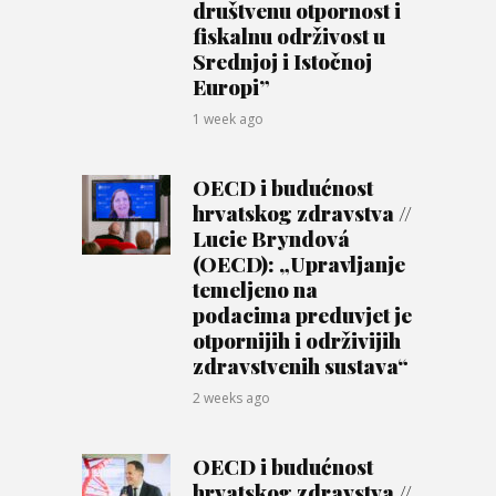
društvenu otpornost i
fiskalnu održivost u
Srednjoj i Istočnoj
Europi”
1 week ago
OECD i budućnost
hrvatskog zdravstva //
Lucie Bryndová
(OECD): „Upravljanje
temeljeno na
podacima preduvjet je
otpornijih i održivijih
zdravstvenih sustava“
2 weeks ago
OECD i budućnost
hrvatskog zdravstva //