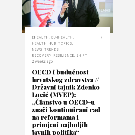
EHEALTH
,
EU4HEALTH
,
HEALTH_HUB_TOPICS
,
NEWS_TRENDS
,
RECOVERY_RESILIENCE
,
SHIFT
2 weeks ago
OECD i budućnost
hrvatskog zdravstva //
Državni tajnik Zdenko
Lucić (MVEP):
„Članstvo u OECD-u
znači kontinuirani rad
na reformama i
primjeni najboljih
javnih politika“