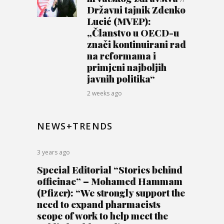
Državni tajnik Zdenko
Lucić (MVEP):
„Članstvo u OECD-u
znači kontinuirani rad
na reformama i
primjeni najboljih
javnih politika“
2 weeks ago
NEWS+TRENDS
3 years ago
Special Editorial “Stories behind
officinae” – Mohamed Hammam
(Pfizer): “We strongly support the
need to expand pharmacists
scope of work to help meet the