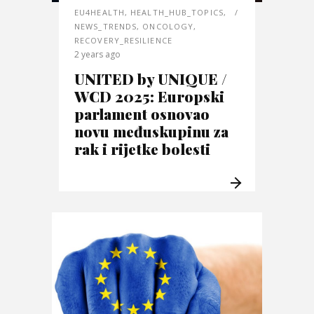
EU4HEALTH
,
HEALTH_HUB_TOPICS
,
NEWS_TRENDS
,
ONCOLOGY
,
RECOVERY_RESILIENCE
2 years ago
UNITED by UNIQUE /
WCD 2025: Europski
parlament osnovao
novu međuskupinu za
rak i rijetke bolesti