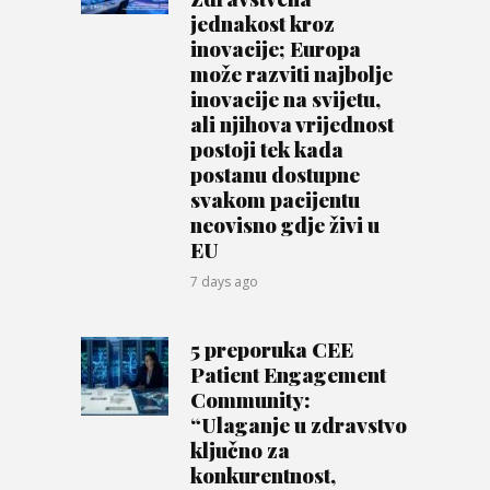
jednakost kroz
inovacije; Europa
može razviti najbolje
inovacije na svijetu,
ali njihova vrijednost
postoji tek kada
postanu dostupne
svakom pacijentu
neovisno gdje živi u
EU
7 days ago
5 preporuka CEE
Patient Engagement
Community:
“Ulaganje u zdravstvo
ključno za
konkurentnost,