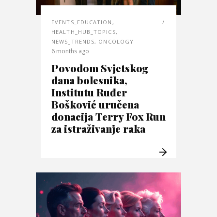
EVENTS_EDUCATION
,
HEALTH_HUB_TOPICS
,
NEWS_TRENDS
,
ONCOLOGY
6 months ago
Povodom Svjetskog
dana bolesnika,
Institutu Ruđer
Bošković uručena
donacija Terry Fox Run
za istraživanje raka