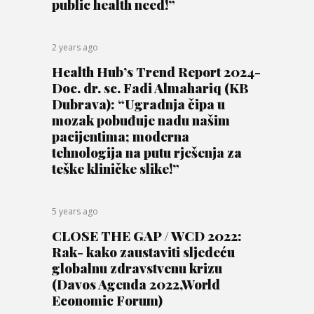
public health need!”
2 years ago
Health Hub’s Trend Report 2024-
Doc. dr. sc. Fadi Almahariq (KB
Dubrava): “Ugradnja čipa u
mozak pobuđuje nadu našim
pacijentima; moderna
tehnologija na putu rješenja za
teške kliničke slike!”
5 years ago
CLOSE THE GAP / WCD 2022:
Rak- kako zaustaviti sljedeću
globalnu zdravstvenu krizu
(Davos Agenda 2022,World
Economic Forum)