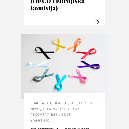
(OECD i Europska
komisija)
EU4HEALTH
,
HEALTH_HUB_TOPICS
,
NEWS_TRENDS
,
ONCOLOGY
,
RECOVERY_RESILIENCE
2 years ago