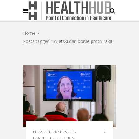
Home
/
Posts tagged "Svjetski dan borbe protiv raka"
EHEALTH
,
EU4HEALTH
,
HEALTH_HUB_TOPICS
,