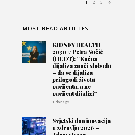
1
2
3
MOST READ ARTICLES
KIDNEY HEALTH
2030 // Petra Sučić
(HUDT): “Kućna
dijaliza znači slobodu
– da se dijaliza
prilagodi životu
pacijenta, a ne
pacijent dijalizi”
1 day ago
Svjetski dan inovacija
u zdravlju 2026 –
Zdravstvena