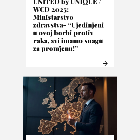
UNITED by UNIQUE /
WCD 2025:
Ministarstvo
zdravstva- “Ujedinjeni
u ovoj borbi protiv
raka, svi imamo snagu
za promjenu!”