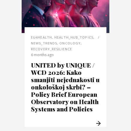
EU4HEALTH
,
HEALTH_HUB_TOPICS
,
NEWS_TRENDS
,
ONCOLOGY
,
RECOVERY_RESILIENCE
6 months ago
UNITED by UNIQUE /
WCD 2026: Kako
smanjiti nejednakosti u
onkološkoj skrbi? –
Policy Brief European
Observatory on Health
Systems and Policies