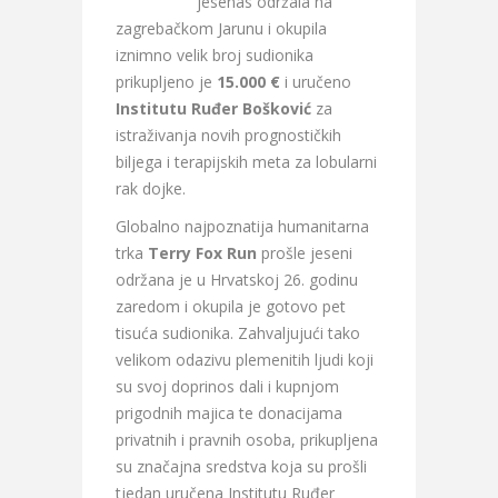
jesenas održala na
zagrebačkom Jarunu i okupila
iznimno velik broj sudionika
prikupljeno je
15.000 €
i uručeno
Institutu Ruđer Bošković
za
istraživanja novih prognostičkih
biljega i terapijskih meta za lobularni
rak dojke.
Globalno najpoznatija humanitarna
trka
Terry Fox Run
prošle jeseni
održana je u Hrvatskoj 26. godinu
zaredom i okupila je gotovo pet
tisuća sudionika. Zahvaljujući tako
velikom odazivu plemenitih ljudi koji
su svoj doprinos dali i kupnjom
prigodnih majica te donacijama
privatnih i pravnih osoba, prikupljena
su značajna sredstva koja su prošli
tjedan uručena Institutu Ruđer