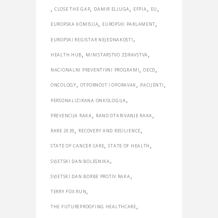
,
,
,
,
,
CLOSE THE GAP
DAMIR ELJUGA
EFPIA
EU
,
,
EUROPSKA KOMISIJA
EUROPSKI PARLAMENT
,
EUROPSKI REGISTAR NEJEDNAKOSTI
,
,
HEALTH HUB
MINISTARSTVO ZDRAVSTVA
,
,
NACIONALNI PREVENTIVNI PROGRAMI
OECD
,
,
,
ONCOLOGY
OTPORNOST I OPORAVAK
PACIJENTI
,
PERSONALIZIRANA ONKOLOGIJA
,
,
PREVENCIJA RAKA
RANO OTKRIVANJE RAKA
,
,
RARE 2030
RECOVERY AND RESILIENCE
,
,
STATE OF CANCER CARE
STATE OF HEALTH
,
SVJETSKI DAN BOLESNIKA
,
SVJETSKI DAN BORBE PROTIV RAKA
,
TERRY FOX RUN
,
THE FUTUREPROOFING HEALTHCARE