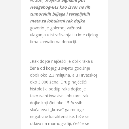
voditelj projekta
Signalni put
Hedgehog-GLI kao izvor novih
tumorskih biljega i terapijskih
meta za lobularni rak dojke
govorio je golemoj važnosti
ulaganja u istraživanja i u ime cijelog
tima zahvalio na donaciji.
„Rak dojke najčešći je oblik raka u
žena od kojeg u svijetu godišnje
oboli oko 2,3 milijuna, a u Hrvatskoj
oko 3.000 žena. Drugi najčešći
histološki podtip raka dojke je
takozvani invazivni lobularni rak
dojke koji čini oko 15 % svih
slučajeva i „krase“ ga mnoge
negativne karakteristike: teže se
otkiva na mamografiji, češće se