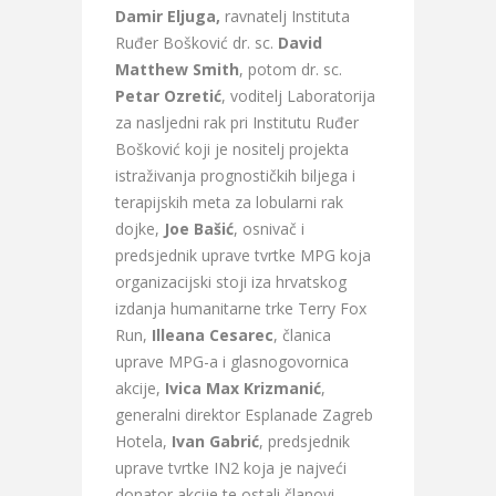
Damir Eljuga,
ravnatelj Instituta
Ruđer Bošković dr. sc.
David
Matthew Smith
, potom dr. sc.
Petar Ozretić
, voditelj Laboratorija
za nasljedni rak pri Institutu Ruđer
Bošković koji je nositelj projekta
istraživanja prognostičkih biljega i
terapijskih meta za lobularni rak
dojke,
Joe Bašić
, osnivač i
predsjednik uprave tvrtke MPG koja
organizacijski stoji iza hrvatskog
izdanja humanitarne trke Terry Fox
Run,
Illeana Cesarec
, članica
uprave MPG-a i glasnogovornica
akcije,
Ivica Max Krizmanić
,
generalni direktor Esplanade Zagreb
Hotela,
Ivan Gabrić
, predsjednik
uprave tvrtke IN2 koja je najveći
donator akcije te ostali članovi