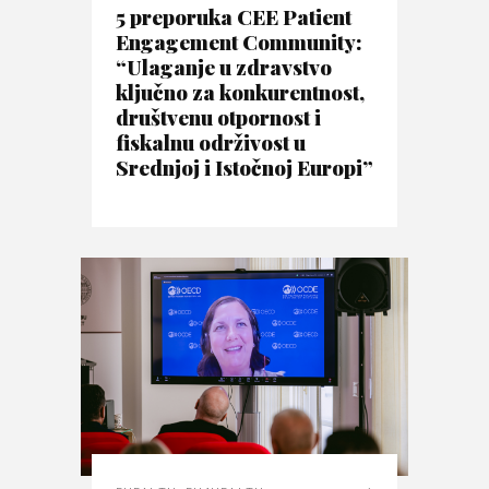
5 preporuka CEE Patient
Engagement Community:
“Ulaganje u zdravstvo
ključno za konkurentnost,
društvenu otpornost i
fiskalnu održivost u
Srednjoj i Istočnoj Europi”