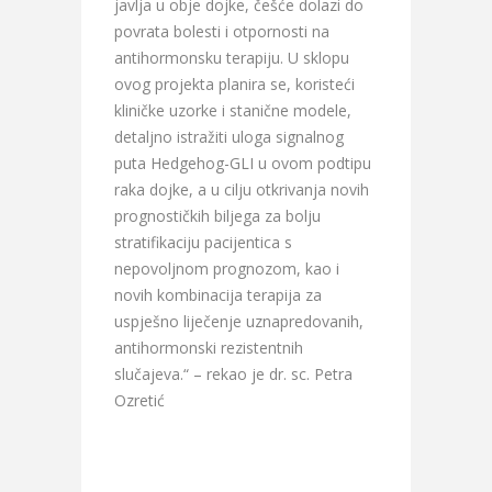
javlja u obje dojke, češće dolazi do
povrata bolesti i otpornosti na
antihormonsku terapiju. U sklopu
ovog projekta planira se, koristeći
kliničke uzorke i stanične modele,
detaljno istražiti uloga signalnog
puta Hedgehog-GLI u ovom podtipu
raka dojke, a u cilju otkrivanja novih
prognostičkih biljega za bolju
stratifikaciju pacijentica s
nepovoljnom prognozom, kao i
novih kombinacija terapija za
uspješno liječenje uznapredovanih,
antihormonski rezistentnih
slučajeva.“ – rekao je dr. sc. Petra
Ozretić