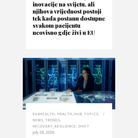
inovacije na svijetu, ali
njihova vrijednost postoji
tek kada postanu dostupne
svakom pacijentu
neovisno gdje živi u EU
EU4HEALTH
,
HEALTH_HUB_TOPICS
,
NEWS_TRENDS
,
RECOVERY_RESILIENCE
,
SHIFT
July 28, 2026