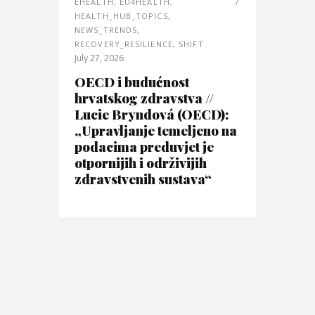
EHEALTH
,
EU4HEALTH
,
HEALTH_HUB_TOPICS
,
NEWS_TRENDS
,
RECOVERY_RESILIENCE
,
SHIFT
July 27, 2026
OECD i budućnost
hrvatskog zdravstva //
Lucie Bryndová (OECD):
„Upravljanje temeljeno na
podacima preduvjet je
otpornijih i održivijih
zdravstvenih sustava“