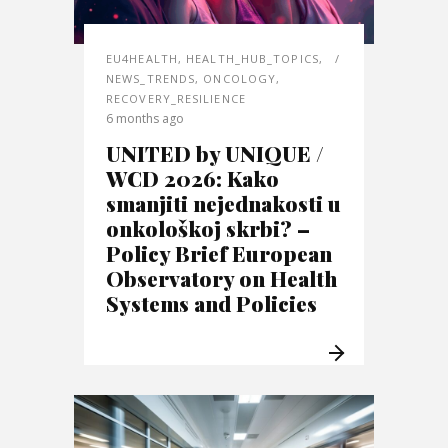
EU4HEALTH
,
HEALTH_HUB_TOPICS
,
NEWS_TRENDS
,
ONCOLOGY
,
RECOVERY_RESILIENCE
6 months ago
UNITED by UNIQUE /
WCD 2026: Kako
smanjiti nejednakosti u
onkološkoj skrbi? –
Policy Brief European
Observatory on Health
Systems and Policies