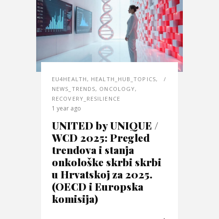
EU4HEALTH
,
HEALTH_HUB_TOPICS
,
NEWS_TRENDS
,
ONCOLOGY
,
RECOVERY_RESILIENCE
1 year ago
UNITED by UNIQUE /
WCD 2025: Pregled
trendova i stanja
onkološke skrbi skrbi
u Hrvatskoj za 2025.
(OECD i Europska
komisija)