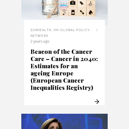
EU4HEALTH
,
HH-GLOBAL-POLICY-
NETWORK
2 years ago
Beacon of the Cancer
Care – Cancer in 2040:
Estimates for an
ageing Europe
(European Cancer
Inequalities Registry)