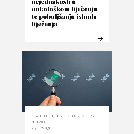
nejednakosti u
onkološkom liječenju
te poboljšanju ishoda
liječenja
EU4HEALTH
,
HH-GLOBAL-POLICY-
NETWORK
2 years ago