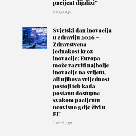
pacijent dijalizi”
5 days ago
Svjetski dan inovacija
u zdravlju 2026 –
Zdravstvena
jednakost kroz
inovacije; Europa
može razviti najbolje
inovacije na svijetu,
ali njihova vrijednost
postoji tek kada
postanu dostupne
svakom pacijentu
neovisno gdje živi u
EU
1 week ago