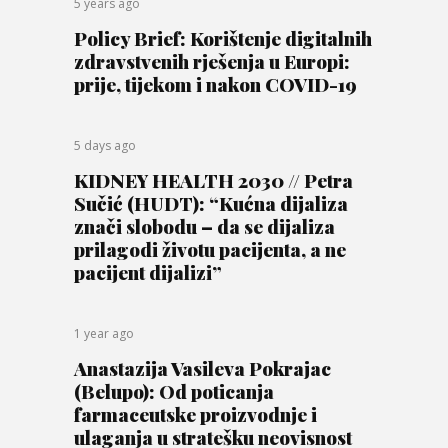
5 years ago
Policy Brief: Korištenje digitalnih
zdravstvenih rješenja u Europi:
prije, tijekom i nakon COVID-19
5 days ago
KIDNEY HEALTH 2030 // Petra
Sučić (HUDT): “Kućna dijaliza
znači slobodu – da se dijaliza
prilagodi životu pacijenta, a ne
pacijent dijalizi”
1 year ago
Anastazija Vasileva Pokrajac
(Belupo): Od poticanja
farmaceutske proizvodnje i
ulaganja u stratešku neovisnost