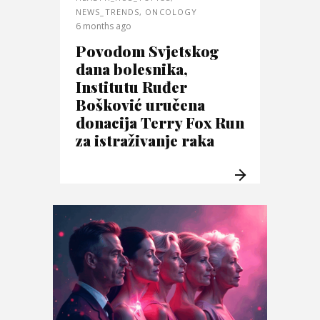
NEWS_TRENDS
,
ONCOLOGY
6 months ago
Povodom Svjetskog
dana bolesnika,
Institutu Ruđer
Bošković uručena
donacija Terry Fox Run
za istraživanje raka