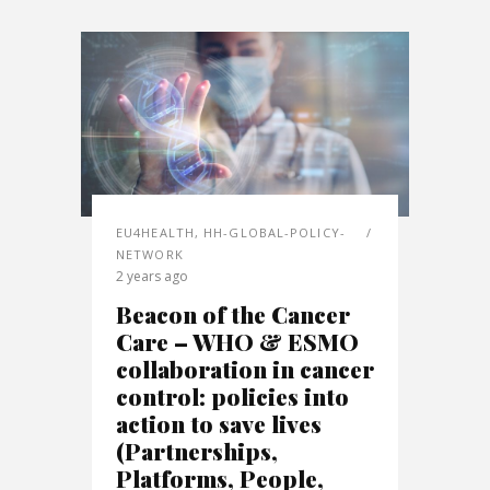
EU4HEALTH
,
HH-GLOBAL-POLICY-
NETWORK
2 years ago
Beacon of the Cancer
Care – WHO & ESMO
collaboration in cancer
control: policies into
action to save lives
(Partnerships,
Platforms, People,