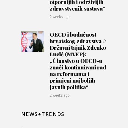
otpornijih i održivijih
zdravstvenih sustava“
2 weeks ago
OECD i budućnost
hrvatskog zdravstva //
Državni tajnik Zdenko
Lucić (MVEP):
„Članstvo u OECD-u
znači kontinuirani rad
na reformama i
primjeni najboljih
javnih politika“
2 weeks ago
NEWS+TRENDS