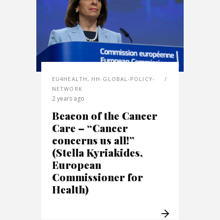
EU4HEALTH
,
HH-GLOBAL-POLICY-
NETWORK
2 years ago
Beacon of the Cancer
Care – “Cancer
concerns us all!”
(Stella Kyriakides,
European
Commissioner for
Health)