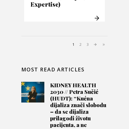
Expertise)
1
2
3
MOST READ ARTICLES
KIDNEY HEALTH
2030 // Petra Sučić
(HUDT): “Kućna
dijaliza znači slobodu
– da se dijaliza
prilagodi životu
pacijenta, a ne