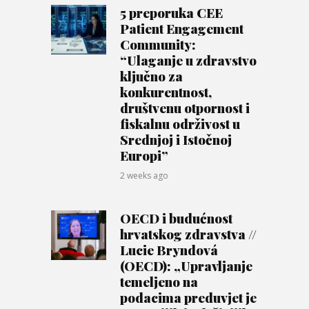
5 preporuka CEE
Patient Engagement
Community:
“Ulaganje u zdravstvo
ključno za
konkurentnost,
društvenu otpornost i
fiskalnu održivost u
Srednjoj i Istočnoj
Europi”
2 weeks ago
OECD i budućnost
hrvatskog zdravstva //
Lucie Bryndová
(OECD): „Upravljanje
temeljeno na
podacima preduvjet je