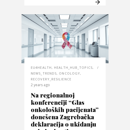
EU4HEALTH
,
HEALTH_HUB_TOPICS
,
NEWS_TRENDS
,
ONCOLOGY
,
RECOVERY_RESILIENCE
2 years ago
Na regionalnoj
konferenciji “Glas
onkoloških pacijenata”
donešena Zagrebačka
deklaracija o ukidanju