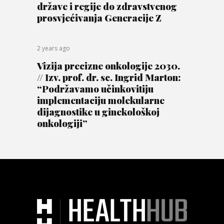
države i regije do zdravstvenog
prosvjećivanja Generacije Z
2 years ago
Vizija precizne onkologije 2030.
// Izv. prof. dr. sc. Ingrid Marton:
“Podržavamo učinkovitiju
implementaciju molekularne
dijagnostike u ginekološkoj
onkologiji”