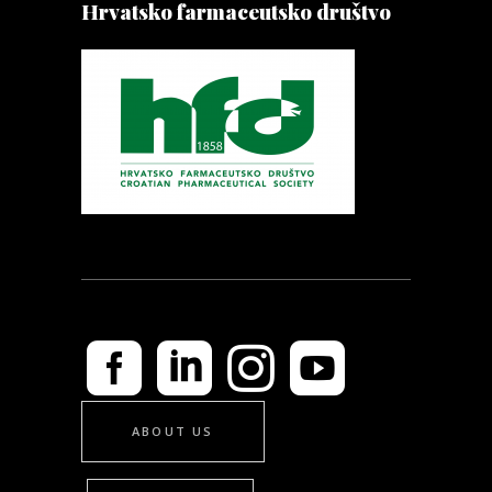
Hrvatsko farmaceutsko društvo
ABOUT US