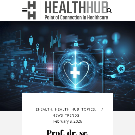
EHEALTH
,
HEALTH_HUB_TOPICS
,
NEWS_TRENDS
February 8, 2026
Prof. dr. sc.