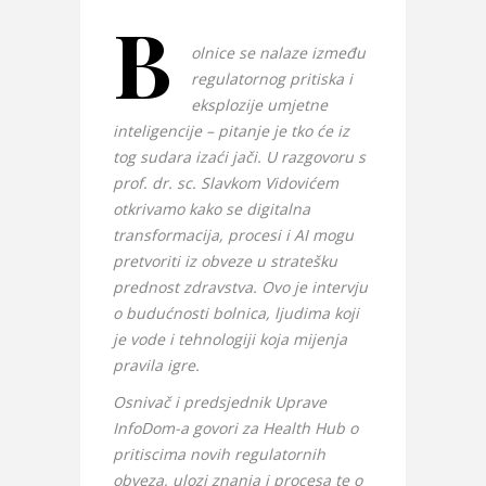
B
olnice se nalaze između
regulatornog pritiska i
eksplozije umjetne
inteligencije – pitanje je tko će iz
tog sudara izaći jači. U razgovoru s
prof. dr. sc. Slavkom Vidovićem
otkrivamo kako se digitalna
transformacija, procesi i AI mogu
pretvoriti iz obveze u stratešku
prednost zdravstva. Ovo je intervju
o budućnosti bolnica, ljudima koji
je vode i tehnologiji koja mijenja
pravila igre.
Osnivač i predsjednik Uprave
InfoDom-a govori za Health Hub o
pritiscima novih regulatornih
obveza, ulozi znanja i procesa te o