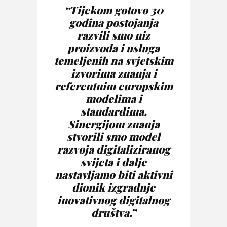
“Tijekom gotovo 30
godina postojanja
razvili smo niz
proizvoda i usluga
temeljenih na svjetskim
izvorima znanja i
referentnim europskim
modelima i
standardima.
Sinergijom znanja
stvorili smo model
razvoja digitaliziranog
svijeta i dalje
nastavljamo biti aktivni
dionik izgradnje
inovativnog digitalnog
društva.”