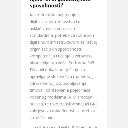
sposobnosti?
Kako Hrvatska napreduje s
digitalizacijom zdravstva i u
usklađivanju s europskim
standardima, potreba za robusnom
digitalnom infrastrukturom za razvoj
organizacijskih sposobnosti,
kompetencija i učenja u zdravstvu,
nikada nije bila veća. Performa 365
DX nudi dokazano rješenje za
upravljanje složenošću modernog
zdravstvenog osposobljavanja
timova i obrazovanja pojedinaca,
vođenog modelima BPM procesa
bolnica, te tako transformirajući GRC
zahtjeve za usklađenost: iz tereta u
strateški adut.
U nastupajućoj Digital & AI eri, nova