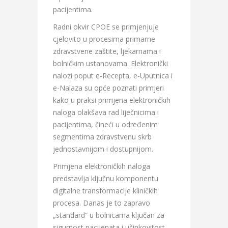
pacijentima.
Radni okvir CPOE se primjenjuje
cjelovito u procesima primarne
zdravstvene zaštite, ljekarnama i
bolničkim ustanovama. Elektronički
nalozi poput e-Recepta, e-Uputnica i
e-Nalaza su opće poznati primjeri
kako u praksi primjena elektroničkih
naloga olakšava rad liječnicima i
pacijentima, čineći u određenim
segmentima zdravstvenu skrb
jednostavnijom i dostupnijom.
Primjena elektroničkih naloga
predstavlja ključnu komponentu
digitalne transformacije kliničkih
procesa. Danas je to zapravo
„standard“ u bolnicama ključan za
sigurnost pacijenata i učinkovitost