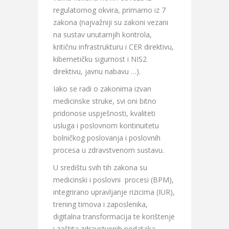
regulatornog okvira, primarno iz 7
zakona (najvažniji su zakoni vezani
na sustav unutarnjih kontrola,
kritičnu infrastrukturu i CER direktivu,
kibernetičku sigurnost i NIS2
direktivu, javnu nabavu …).
Iako se radi o zakonima izvan
medicinske struke, svi oni bitno
pridonose uspješnosti, kvaliteti
usluga i poslovnom kontinuitetu
bolničkog poslovanja i poslovnih
procesa u zdravstvenom sustavu.
U središtu svih tih zakona su
medicinski i poslovni procesi (BPM),
integrirano upravljanje rizicima (IUR),
trening timova i zaposlenika,
digitalna transformacija te korištenje
i zaštita zdravstvenih podataka.