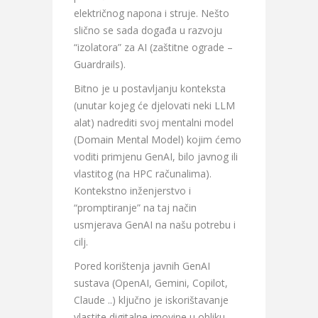
električnog napona i struje. Nešto
slično se sada događa u razvoju
“izolatora” za AI (zaštitne ograde –
Guardrails).
Bitno je u postavljanju konteksta
(unutar kojeg će djelovati neki LLM
alat) nadrediti svoj mentalni model
(Domain Mental Model) kojim ćemo
voditi primjenu GenAI, bilo javnog ili
vlastitog (na HPC računalima).
Kontekstno inženjerstvo i
“promptiranje” na taj način
usmjerava GenAI na našu potrebu i
cilj.
Pored korištenja javnih GenAI
sustava (OpenAI, Gemini, Copilot,
Claude ..) ključno je iskorištavanje
vlastite digitalne imovine u obliku