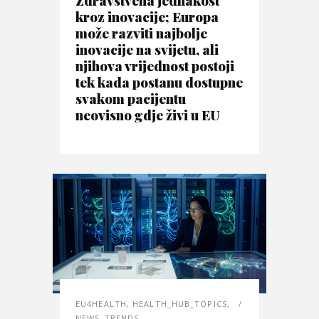
Zdravstvena jednakost
kroz inovacije; Europa
može razviti najbolje
inovacije na svijetu, ali
njihova vrijednost postoji
tek kada postanu dostupne
svakom pacijentu
neovisno gdje živi u EU
EU4HEALTH
,
HEALTH_HUB_TOPICS
,
NEWS_TRENDS
,