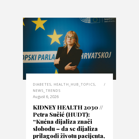
DIABETES
,
HEALTH_HUB_TOPICS
,
NEWS_TRENDS
August 6, 2026
KIDNEY HEALTH 2030 //
Petra Sučić (HUDT):
“Kućna dijaliza znači
slobodu – da se dijaliza
prilagodi životu pacijenta,