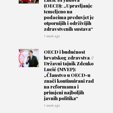
(OECD): „Upravljanje
temeljeno na
podacima preduvjet je
otpornijih i održivijih
zdravstvenih sustava“
1 week ago
OECD i budućnost
hrvatskog zdravstva //
Državni tajnik Zdenko
Lucić (MVEP):
„Članstvo u OECD-u
znači kontinuirani rad
na reformama i
primjeni najboljih
javnih politika“
1 week ago