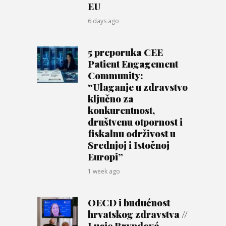
EU
6 days ago
5 preporuka CEE
Patient Engagement
Community:
“Ulaganje u zdravstvo
ključno za
konkurentnost,
društvenu otpornost i
fiskalnu održivost u
Srednjoj i Istočnoj
Europi”
1 week ago
OECD i budućnost
hrvatskog zdravstva //
Lucie Bryndová