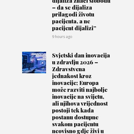
dijaliza znači slobodu
– da se dijaliza
prilagodi životu
pacijenta, a ne
pacijent dijalizi”
9 hours ago
Svjetski dan inovacija
u zdravlju 2026 –
Zdravstvena
jednakost kroz
inovacije; Europa
može razviti najbolje
inovacije na svijetu,
ali njihova vrijednost
postoji tek kada
postanu dostupne
svakom pacijentu
neovisno gdje živi u