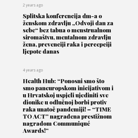
2 years ago
Splitska konferencija dm-a o
ženskom zdravlju „Odvoji dan za
sebe“ bez tabua o menstrualnom
siromaštvu, mentalnom zdravlju
žena, prevenciji raka i percepciji
ljepote danas
4 years ago
Health Hub: “Ponosni smo što
smo paneuropskom inicijativom i
u Hrvatskoj uspjeli ujediniti sve
dionike u odlučnoj borbi protiv
raka unatoč pandemiji! – “TIME
TO ACT” nagrađena prestižnom
nagradom Communiqué
Awards!”