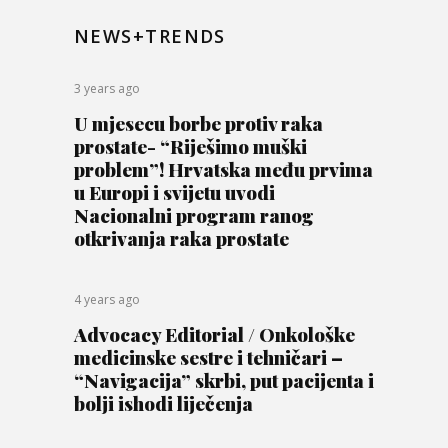
NEWS+TRENDS
3 years ago
U mjesecu borbe protiv raka
prostate- “Riješimo muški
problem”! Hrvatska među prvima
u Europi i svijetu uvodi
Nacionalni program ranog
otkrivanja raka prostate
4 years ago
Advocacy Editorial / Onkološke
medicinske sestre i tehničari –
“Navigacija” skrbi, put pacijenta i
bolji ishodi liječenja