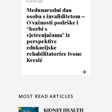
5 years ago
Međunarodni dan
osoba s invaliditetom –
O važnosti podrške i
“borbi s
vjetrenjačama” iz
perspektive
edukacijske
rehabilitatorice Ivone
Kvesić
MOST READ ARTICLES
KIDNEY HEALTH