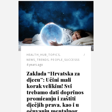
HEALTH_HUB_TOPICS
,
NEWS_TRENDS
,
PEOPLE_SUCCESSS
4 years ago
Zaklada “Hrvatska za
djecu”: Učini mali
korak velikim! Svi
trebamo dati doprinos
promicanju i zaštiti
dječjih prava, kao i u
očuvanju mentalnog