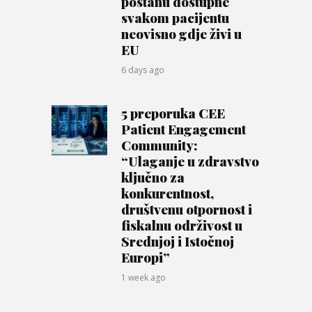
postanu dostupne
svakom pacijentu
neovisno gdje živi u
EU
6 days ago
5 preporuka CEE
Patient Engagement
Community:
“Ulaganje u zdravstvo
ključno za
konkurentnost,
društvenu otpornost i
fiskalnu održivost u
Srednjoj i Istočnoj
Europi”
1 week ago