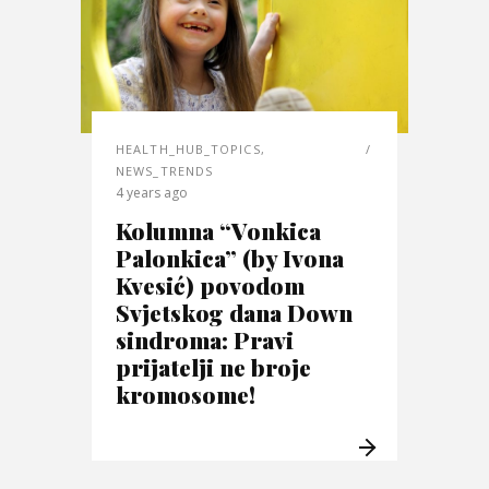
HEALTH_HUB_TOPICS
,
NEWS_TRENDS
4 years ago
Kolumna “Vonkica
Palonkica” (by Ivona
Kvesić) povodom
Svjetskog dana Down
sindroma: Pravi
prijatelji ne broje
kromosome!