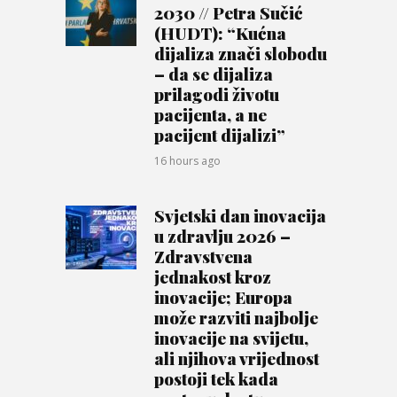
2030 // Petra Sučić
(HUDT): “Kućna
dijaliza znači slobodu
– da se dijaliza
prilagodi životu
pacijenta, a ne
pacijent dijalizi”
16 hours ago
Svjetski dan inovacija
u zdravlju 2026 –
Zdravstvena
jednakost kroz
inovacije; Europa
može razviti najbolje
inovacije na svijetu,
ali njihova vrijednost
postoji tek kada