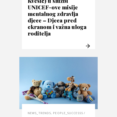
Kvesić) u službi
UNICEF-ove misije
mentalnog zdravlja
djece – Djeca pred
ekranom i važna uloga
roditelja
NEWS_TRENDS
,
PEOPLE_SUCCESSS