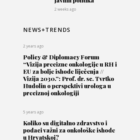
javnih politika“
2 weeks ago
NEWS+TRENDS
2 years ago
Policy & Diplomacy Forum
“Vizija precizne onkologije u RH i
EU za bolje ishode liječenja //
Vizija 2030.”: Prof. dr. sc. Tvrtko
Hudolin o perspektivi urologa u
preciznoj onkologiji
5 years ago
Koliko su digitalno zdravstvo i
podaci važni za onkološke ishode
u Hrvatskoj?