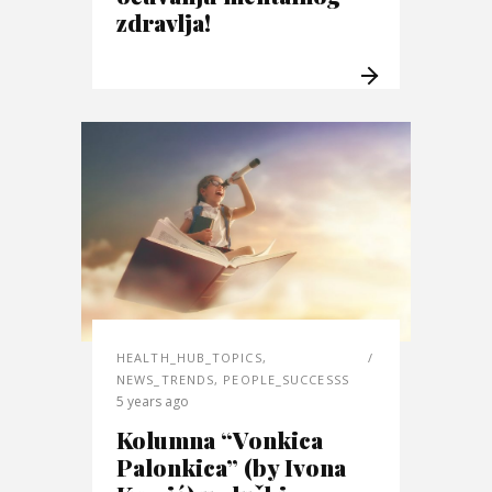
zdravlja!
HEALTH_HUB_TOPICS
,
NEWS_TRENDS
,
PEOPLE_SUCCESSS
5 years ago
Kolumna “Vonkica
Palonkica” (by Ivona