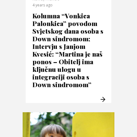
4 years ago
Kolumna “Vonkica
Palonkica” povodom
Svjetskog dana osoba s
Down sindromom;
Intervju s Janjom
Kvesić: “Martina je naš
ponos – Obitelj ima
ključnu ulogu u
integraciji osoba s
Down sindromom”