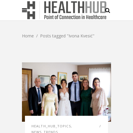
Home
/
Posts tagged "Ivona Kvesić"
HEALTH_HUB_TOPICS
,
NEWS_TRENDS