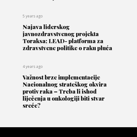
5 years ago
Najava liderskog
javnozdravstvenog projekta
Toraksa; LEAD- platforma za
zdravstvene politike o raku pluća
4 years ago
Važnost brze implementacije
Nacionalnog strateškog okvira
protiv raka – Treba li ishod
liječenja u onkologiji biti stvar
sreće?