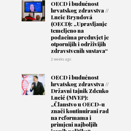
OECD i budućnost
hrvatskog zdravstva //
Lucie Bryndová
(OECD): „Upravljanje
temeljeno na
podacima preduvjet je
otpornijih i održivijih
zdravstvenih sustava“
2 weeks ago
OECD i budućnost
hrvatskog zdravstva //
Državni tajnik Zdenko
Lucić (MVEP):
„Članstvo u OECD-u
znači kontinuirani rad
na reformama i
primjeni najboljih