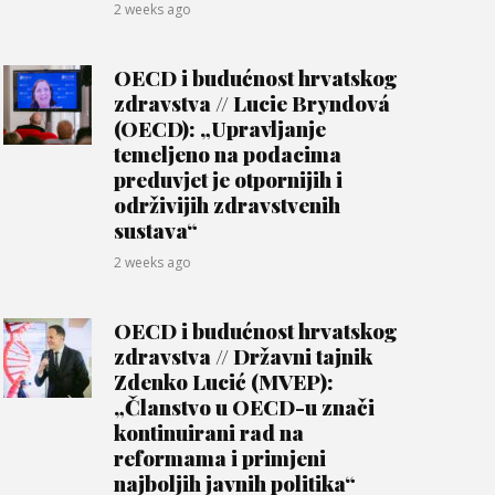
2 weeks ago
OECD i budućnost hrvatskog
zdravstva // Lucie Bryndová
(OECD): „Upravljanje
temeljeno na podacima
preduvjet je otpornijih i
održivijih zdravstvenih
sustava“
2 weeks ago
OECD i budućnost hrvatskog
zdravstva // Državni tajnik
Zdenko Lucić (MVEP):
„Članstvo u OECD-u znači
kontinuirani rad na
reformama i primjeni
najboljih javnih politika“