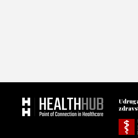
Udruga
zdravs