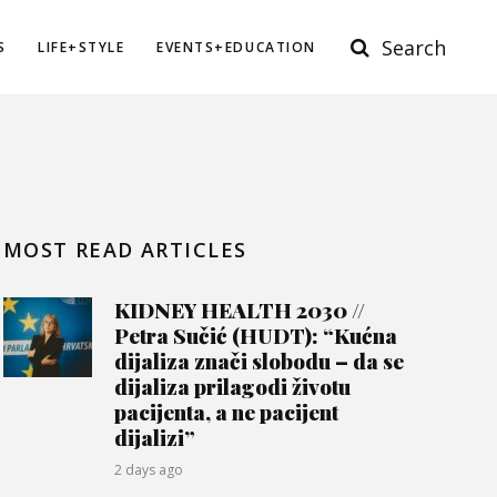
Search
S
LIFE+STYLE
EVENTS+EDUCATION
MOST READ ARTICLES
KIDNEY HEALTH 2030 //
Petra Sučić (HUDT): “Kućna
dijaliza znači slobodu – da se
dijaliza prilagodi životu
pacijenta, a ne pacijent
dijalizi”
2 days ago