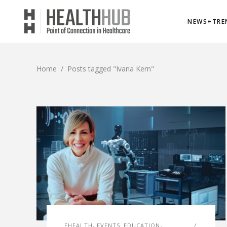
NEWS+TRE
Home
/
Posts tagged "Ivana Kern"
EHEALTH
,
EVENTS_EDUCATION
,