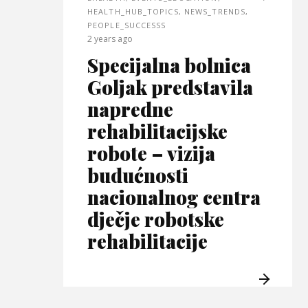
HEALTH_HUB_TOPICS
,
NEWS_TRENDS
,
PEOPLE_SUCCESSS
2 years ago
Specijalna bolnica
Goljak predstavila
napredne
rehabilitacijske
robote – vizija
budućnosti
nacionalnog centra
dječje robotske
rehabilitacije