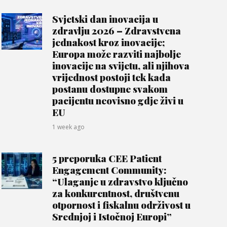
Svjetski dan inovacija u
zdravlju 2026 – Zdravstvena
jednakost kroz inovacije;
Europa može razviti najbolje
inovacije na svijetu, ali njihova
vrijednost postoji tek kada
postanu dostupne svakom
pacijentu neovisno gdje živi u
EU
1 week ago
5 preporuka CEE Patient
Engagement Community:
“Ulaganje u zdravstvo ključno
za konkurentnost, društvenu
otpornost i fiskalnu održivost u
Srednjoj i Istočnoj Europi”