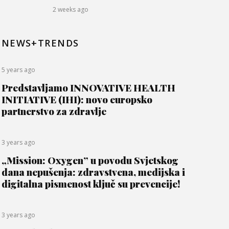
2 weeks ago
NEWS+TRENDS
5 years ago
Predstavljamo INNOVATIVE HEALTH
INITIATIVE (IHI): novo europsko
partnerstvo za zdravlje
3 years ago
„Mission: Oxygen” u povodu Svjetskog
dana nepušenja: zdravstvena, medijska i
digitalna pismenost ključ su prevencije!
3 years ago