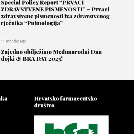
Special Policy Report “PRVACI
ZDRAVSTVENE PISMENOSTI” – Prvaci
zdravstvene pismenosti iza zdravstvenog
rječnika “Pulmologija”
11 months ago
Zajedno obilježimo Međunarodni Dan
dojki & BRA DAY 2025!
aka
Hrvatsko farmaceutsko
društvo