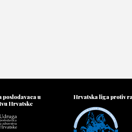
 poslodavaca u
Hrvatska liga protiv r
tvu Hrvatske