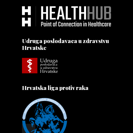
Udruga poslodavaca u zdravstvu
Hrvatske
Hrvatska liga protiv raka