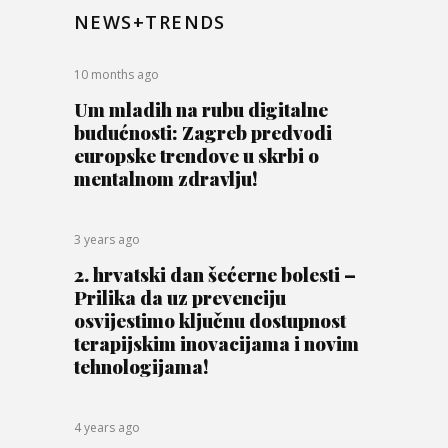
NEWS+TRENDS
10 months ago
Um mladih na rubu digitalne
budućnosti: Zagreb predvodi
europske trendove u skrbi o
mentalnom zdravlju!
3 years ago
2. hrvatski dan šećerne bolesti –
Prilika da uz prevenciju
osvijestimo ključnu dostupnost
terapijskim inovacijama i novim
tehnologijama!
4 years ago