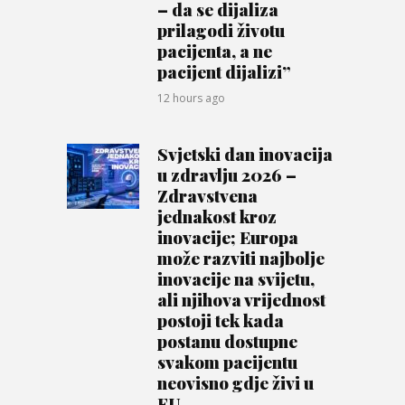
– da se dijaliza
prilagodi životu
pacijenta, a ne
pacijent dijalizi”
12 hours ago
Svjetski dan inovacija
u zdravlju 2026 –
Zdravstvena
jednakost kroz
inovacije; Europa
može razviti najbolje
inovacije na svijetu,
ali njihova vrijednost
postoji tek kada
postanu dostupne
svakom pacijentu
neovisno gdje živi u
EU