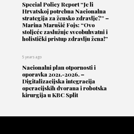
Special Policy Report “Je li
Hrvatskoj potrebna Nacionalna
strategija za žensko zdravlje?” –
Marina Marušić Fojs: “Ovo
stoljeće zaslužuje sveobuhvatni i
holistički pristup zdravlju žena!”
5 years ago
Nacionalni plan otpornosti i
oporavka 2021.-2026. –
Digitalizacijska integracija
operacijskih dvorana i robotska
kirurgija u KBC Split