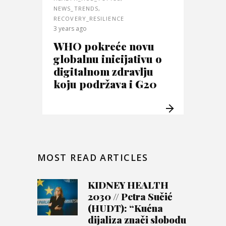
NEWS_TRENDS
,
RECOVERY_RESILIENCE
3 years ago
WHO pokreće novu
globalnu inicijativu o
digitalnom zdravlju
koju podržava i G20
MOST READ ARTICLES
KIDNEY HEALTH
2030 // Petra Sučić
(HUDT): “Kućna
dijaliza znači slobodu