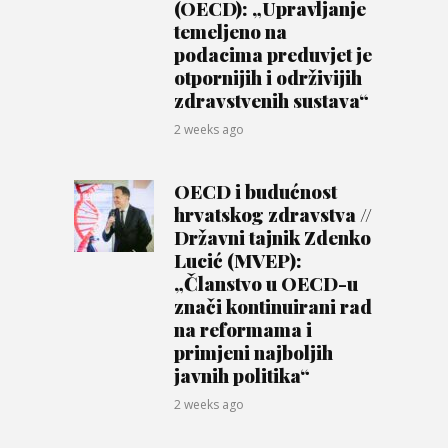
(OECD): „Upravljanje
temeljeno na
podacima preduvjet je
otpornijih i održivijih
zdravstvenih sustava“
2 weeks ago
OECD i budućnost
hrvatskog zdravstva //
Državni tajnik Zdenko
Lucić (MVEP):
„Članstvo u OECD-u
znači kontinuirani rad
na reformama i
primjeni najboljih
javnih politika“
2 weeks ago