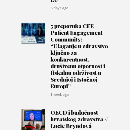
6 days ago
5 preporuka CEE
Patient Engagement
Community:
“Ulaganje u zdravstvo
ključno za
konkurentnost,
društvenu otpornost i
fiskalnu održivost u
Srednjoj i Istočnoj
Europi”
1 week ago
OECD i budućnost
hrvatskog zdravstva //
Lucie Bryndová