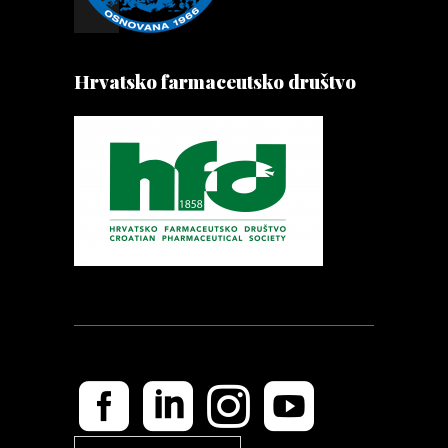
Hrvatsko farmaceutsko društvo