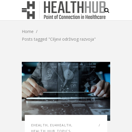
Home
/
Posts tagged "Ciljevi održivog razvoja"
EHEALTH
,
EU4HEALTH
,
HEALTH_HUB_TOPICS
,