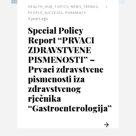
HEALTH_HUB_TOPICS
,
NEWS_TRENDS
,
PEOPLE_SUCCESSS
,
PHARMACY
3 years ago
Special Policy
Report “PRVACI
ZDRAVSTVENE
PISMENOSTI” –
Prvaci zdravstvene
pismenosti iza
zdravstvenog
rječnika
“Gastroenterologija”