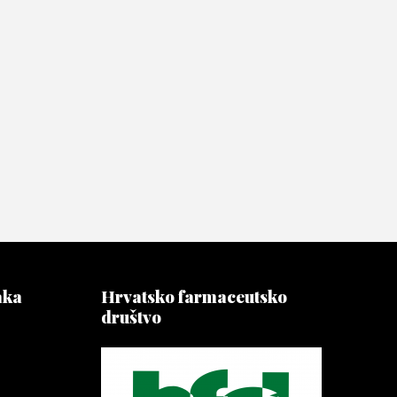
aka
Hrvatsko farmaceutsko
društvo