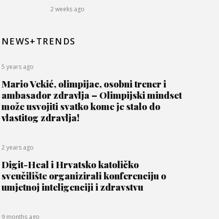
2 weeks ago
NEWS+TRENDS
5 years ago
Mario Vekić, olimpijac, osobni trener i
ambasador zdravlja – Olimpijski mindset
može usvojiti svatko kome je stalo do
vlastitog zdravlja!
2 years ago
Digit-Heal i Hrvatsko katoličko
sveučilište organizirali konferenciju o
umjetnoj inteligenciji i zdravstvu
9 months ago