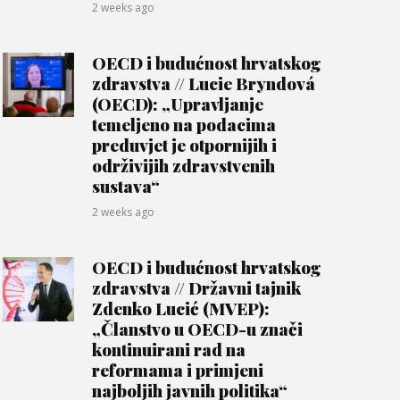
2 weeks ago
OECD i budućnost hrvatskog
zdravstva // Lucie Bryndová
(OECD): „Upravljanje
temeljeno na podacima
preduvjet je otpornijih i
održivijih zdravstvenih
sustava“
2 weeks ago
OECD i budućnost hrvatskog
zdravstva // Državni tajnik
Zdenko Lucić (MVEP):
„Članstvo u OECD-u znači
kontinuirani rad na
reformama i primjeni
najboljih javnih politika“