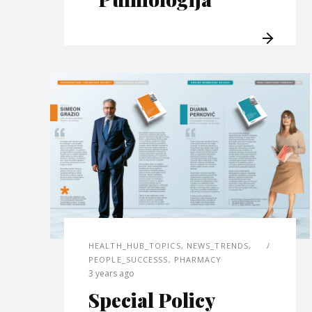
HEALTH_HUB_TOPICS
,
NEWS_TRENDS
,
PEOPLE_SUCCESSS
,
PHARMACY
3 years ago
Special Policy