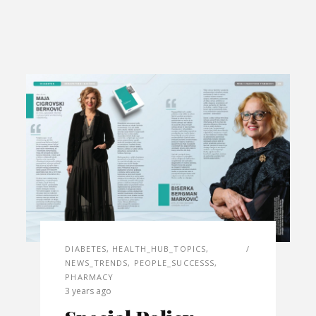
DIABETES
,
HEALTH_HUB_TOPICS
,
NEWS_TRENDS
,
PEOPLE_SUCCESSS
,
PHARMACY
3 years ago