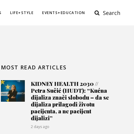
Search
S
LIFE+STYLE
EVENTS+EDUCATION
MOST READ ARTICLES
KIDNEY HEALTH 2030 //
Petra Sučić (HUDT): “Kućna
dijaliza znači slobodu – da se
dijaliza prilagodi životu
pacijenta, a ne pacijent
dijalizi”
2 days ago