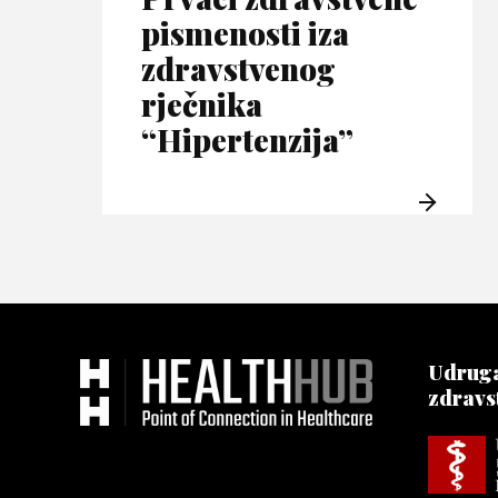
pismenosti iza
zdravstvenog
rječnika
“Hipertenzija”
Udruga
zdravs