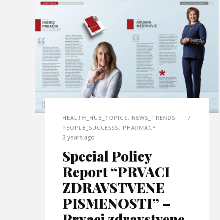
HEALTH_HUB_TOPICS
,
NEWS_TRENDS
,
PEOPLE_SUCCESSS
,
PHARMACY
3 years ago
Special Policy
Report “PRVACI
ZDRAVSTVENE
PISMENOSTI” –
Prvaci zdravstvene