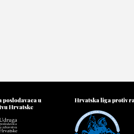
 poslodavaca u
Hrvatska liga protiv r
tvu Hrvatske