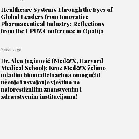
Healthcare Systems Through the Eyes of
Global Leaders from Innovative
Pharmaceutical Industry: Reflections
from the UPUZ Conference in Opatija
2 years ago
Dr. Alen Juginović (Med&X, Harvard
Medical School): Kroz Med&X želimo
mladim biomedicinarima omogućiti
učenje i usvajanje vještina na
najprestižnijim znanstvenim i
zdravstvenim institucijama!