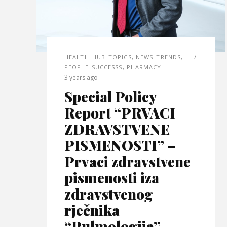
HEALTH_HUB_TOPICS
,
NEWS_TRENDS
,
PEOPLE_SUCCESSS
,
PHARMACY
3 years ago
Special Policy
Report “PRVACI
ZDRAVSTVENE
PISMENOSTI” –
Prvaci zdravstvene
pismenosti iza
zdravstvenog
rječnika
“Pulmologija”