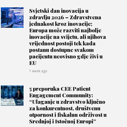
Svjetski dan inovacija u
zdravlju 2026 – Zdravstvena
jednakost kroz inovacije;
Europa može razviti najbolje
inovacije na svijetu, ali njihova
vrijednost postoji tek kada
postanu dostupne svakom
pacijentu neovisno gdje živi u
EU
1 week ago
5 preporuka CEE Patient
Engagement Community:
“Ulaganje u zdravstvo ključno
za konkurentnost, društvenu
otpornost i fiskalnu održivost u
Srednjoj i Istočnoj Europi”