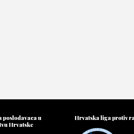
 poslodavaca u
Hrvatska liga protiv r
tvu Hrvatske