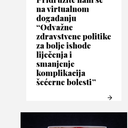
na virtualnom
događanju
“Odvažne
zdravstvene politike
za bolje ishode
liječenja i
smanjenje
komplikacija
šećerne bolesti”