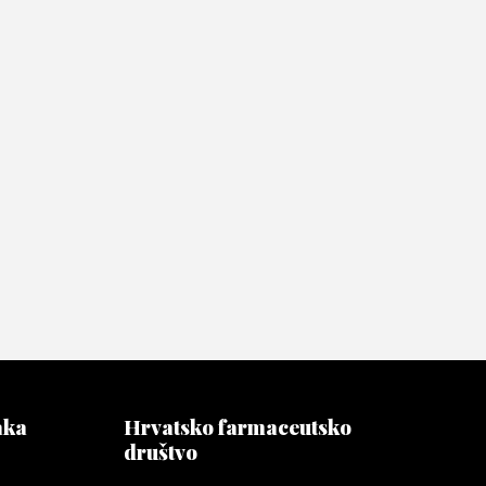
aka
Hrvatsko farmaceutsko
društvo