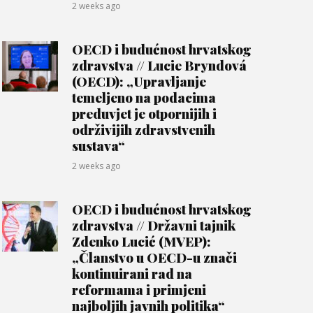
2 weeks ago
OECD i budućnost hrvatskog
zdravstva // Lucie Bryndová
(OECD): „Upravljanje
temeljeno na podacima
preduvjet je otpornijih i
održivijih zdravstvenih
sustava“
2 weeks ago
OECD i budućnost hrvatskog
zdravstva // Državni tajnik
Zdenko Lucić (MVEP):
„Članstvo u OECD-u znači
kontinuirani rad na
reformama i primjeni
najboljih javnih politika“