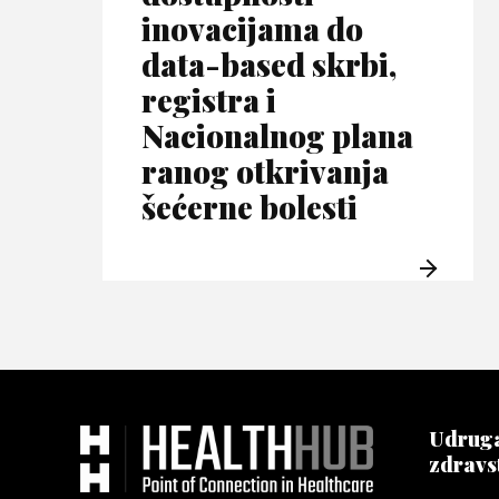
inovacijama do
data-based skrbi,
registra i
Nacionalnog plana
ranog otkrivanja
šećerne bolesti
Udruga
zdravs