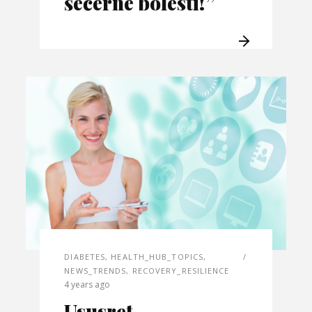
šećerne bolesti!”
DIABETES
,
HEALTH_HUB_TOPICS
,
NEWS_TRENDS
,
RECOVERY_RESILIENCE
4 years ago
Ususret