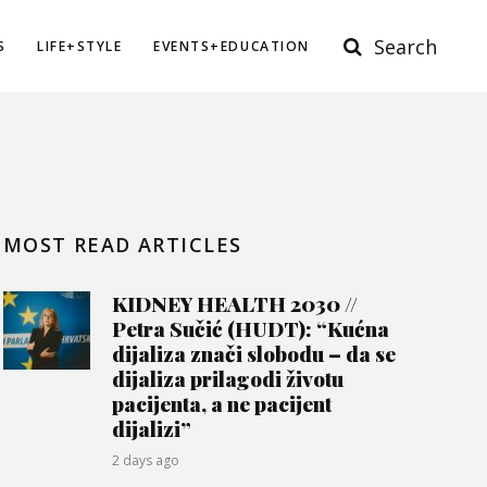
Search
S
LIFE+STYLE
EVENTS+EDUCATION
MOST READ ARTICLES
KIDNEY HEALTH 2030 //
Petra Sučić (HUDT): “Kućna
dijaliza znači slobodu – da se
dijaliza prilagodi životu
pacijenta, a ne pacijent
dijalizi”
2 days ago