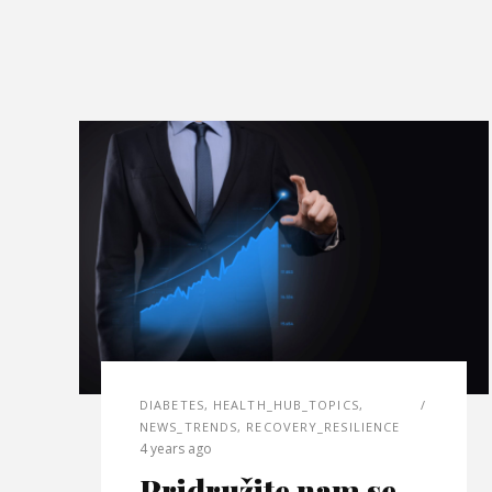
DIABETES
,
HEALTH_HUB_TOPICS
,
NEWS_TRENDS
,
RECOVERY_RESILIENCE
4 years ago
Pridružite nam se