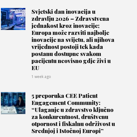
Svjetski dan inovacija u
zdravlju 2026 – Zdravstvena
jednakost kroz inovacije;
Europa može razviti najbolje
inovacije na svijetu, ali njihova
vrijednost postoji tek kada
postanu dostupne svakom
pacijentu neovisno gdje živi u
EU
1 week ago
5 preporuka CEE Patient
Engagement Community:
“Ulaganje u zdravstvo ključno
za konkurentnost, društvenu
otpornost i fiskalnu održivost u
Srednjoj i Istočnoj Europi”