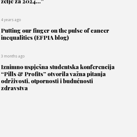
želje za 2024…”
4 years ago
Putting our finger on the pulse of cancer
inequalities (EFPIA blog)
3 months ago
Iznimno uspješna studentska konferencija
“Pills & Profits” otvorila važna pitanja
održivosti, otpornosti i budućnosti
zdravstva