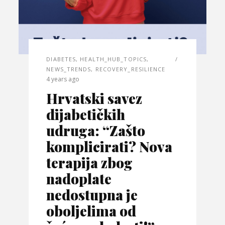
DIABETES
,
HEALTH_HUB_TOPICS
,
NEWS_TRENDS
,
RECOVERY_RESILIENCE
4 years ago
Hrvatski savez
dijabetičkih
udruga: “Zašto
komplicirati? Nova
terapija zbog
nadoplate
nedostupna je
oboljelima od