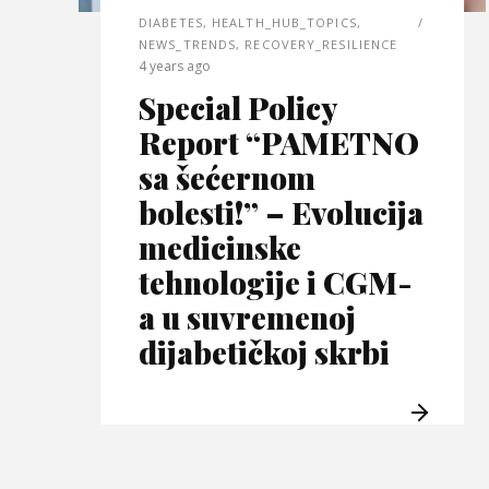
DIABETES
,
HEALTH_HUB_TOPICS
,
NEWS_TRENDS
,
RECOVERY_RESILIENCE
4 years ago
Special Policy
Report “PAMETNO
sa šećernom
bolesti!” – Evolucija
medicinske
tehnologije i CGM-
a u suvremenoj
dijabetičkoj skrbi