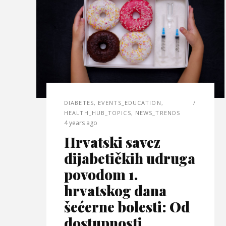
DIABETES
,
EVENTS_EDUCATION
,
HEALTH_HUB_TOPICS
,
NEWS_TRENDS
4 years ago
Hrvatski savez
dijabetičkih udruga
povodom 1.
hrvatskog dana
šećerne bolesti: Od
dostupnosti