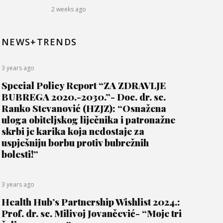
2 weeks ago
NEWS+TRENDS
3 years ago
Special Policy Report “ZA ZDRAVLJE
BUBREGA 2020.-2030.”- Doc. dr. sc.
Ranko Stevanović (HZJZ): “Osnažena
uloga obiteljskog liječnika i patronažne
skrbi je karika koja nedostaje za
uspješniju borbu protiv bubrežnih
bolesti!”
3 years ago
Health Hub’s Partnership Wishlist 2024.:
Prof. dr. sc. Milivoj Jovančević- “Moje tri