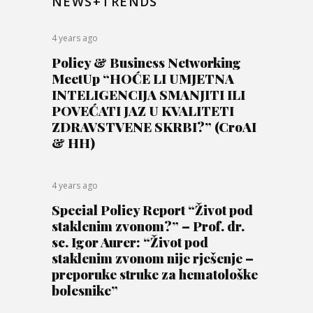
NEWS+TRENDS
4 years ago
Policy & Business Networking
MeetUp “HOĆE LI UMJETNA
INTELIGENCIJA SMANJITI ILI
POVEĆATI JAZ U KVALITETI
ZDRAVSTVENE SKRBI?” (CroAI
& HH)
4 years ago
Special Policy Report “Život pod
staklenim zvonom?” – Prof. dr.
sc. Igor Aurer: “Život pod
staklenim zvonom nije rješenje –
preporuke struke za hematološke
bolesnike”