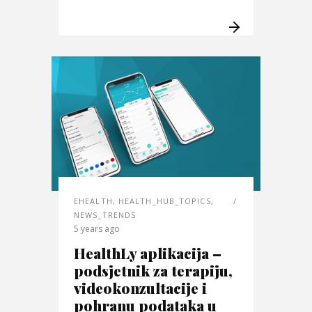
EHEALTH
,
HEALTH_HUB_TOPICS
,
NEWS_TRENDS
5 years ago
HealthLy aplikacija –
podsjetnik za terapiju,
videokonzultacije i
pohranu podataka u