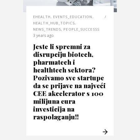
EHEALTH
,
EVENTS_EDUCATION
,
HEALTH_HUB_TOPICS
,
NEWS_TRENDS
,
PEOPLE_SUCCESSS
3 years ago
Jeste li spremni za
disrupciju biotech,
pharmatech i
healthtech sektora?
Pozivamo sve startupe
da se prijave na najveći
CEE akcelerator s 100
milijuna eura
investicija na
raspolaganju!!