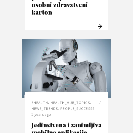
osobni zdravstveni
karton
EHEALTH
,
HEALTH_HUB_TOPICS
,
NEWS_TRENDS
,
PEOPLE_SUCCESSS
5 years ago
Jedinstvena i zanimljiva
mobilna aplikacija