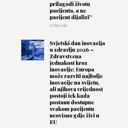
prilagodi životu
pacijenta, a ne
pacijent dijalizi”
3 days ago
Svjetski dan inovacija
u zdravlju 2026 –
Zdravstvena
jednakost kroz
inovacije; Europa
može razviti najbolje
inovacije na svijetu,
ali njihova vrijednost
postoji tek kada
postanu dostupne
svakom pacijentu
neovisno gdje živi u
EU