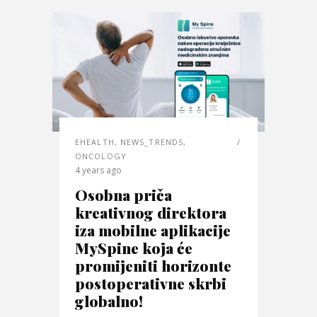
EHEALTH
,
NEWS_TRENDS
,
ONCOLOGY
4 years ago
Osobna priča
kreativnog direktora
iza mobilne aplikacije
MySpine koja će
promijeniti horizonte
postoperativne skrbi
globalno!