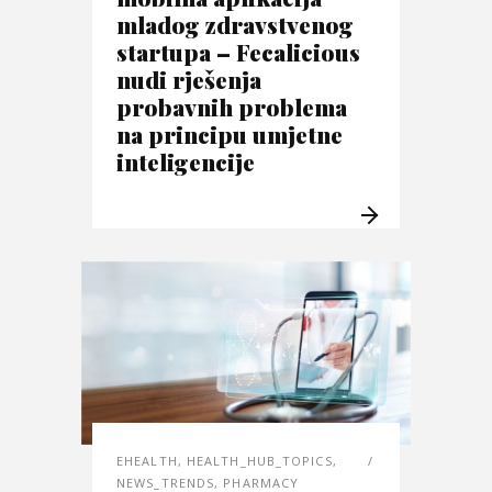
mladog zdravstvenog
startupa – Fecalicious
nudi rješenja
probavnih problema
na principu umjetne
inteligencije
EHEALTH
,
HEALTH_HUB_TOPICS
,
NEWS_TRENDS
,
PHARMACY