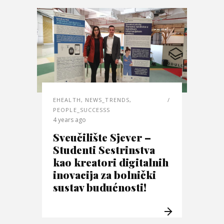
EHEALTH
,
NEWS_TRENDS
,
PEOPLE_SUCCESSS
4 years ago
Sveučilište Sjever –
Studenti Sestrinstva
kao kreatori digitalnih
inovacija za bolnički
sustav budućnosti!