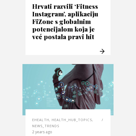
Hrvati razvili ‘Fitness
Instagram’, aplikaciju
FiZone s globalnim
potencijalom koja je
već postala pravi hit
EHEALTH
,
HEALTH_HUB_TOPICS
,
NEWS_TRENDS
2 years ago