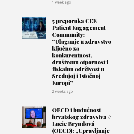
1 week ago
5 preporuka CEE
Patient Engagement
Community:
“Ulaganje u zdravstvo
ključno za
konkurentnost,
društvenu otpornost i
fiskalnu održivost u
Srednjoj i Istočnoj
Europi”
2 weeks ago
OECD i budućnost
hrvatskog zdravstva //
Lucie Bryndová
(OECD): „Upravljanje