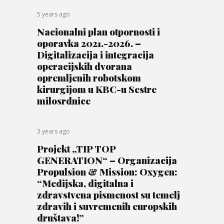
5 years ago
Nacionalni plan otpornosti i
oporavka 2021.-2026. –
Digitalizacija i integracija
operacijskih dvorana
opremljenih robotskom
kirurgijom u KBC-u Sestre
milosrdnice
3 years ago
Projekt „TIP TOP
GENERATION“ – Organizacija
Propulsion & Mission: Oxygen:
“Medijska, digitalna i
zdravstvena pismenost su temelj
zdravih i suvremenih europskih
društava!”