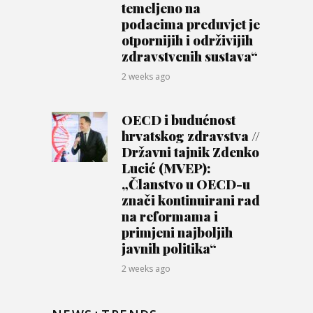
temeljeno na
podacima preduvjet je
otpornijih i održivijih
zdravstvenih sustava“
2 weeks ago
OECD i budućnost
hrvatskog zdravstva //
Državni tajnik Zdenko
Lucić (MVEP):
„Članstvo u OECD-u
znači kontinuirani rad
na reformama i
primjeni najboljih
javnih politika“
2 weeks ago