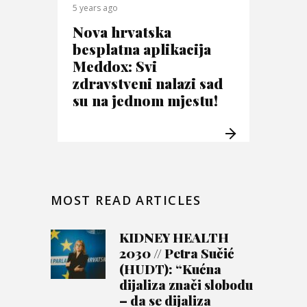
5 years ago
Nova hrvatska
besplatna aplikacija
Meddox: Svi
zdravstveni nalazi sad
su na jednom mjestu!
MOST READ ARTICLES
KIDNEY HEALTH
2030 // Petra Sučić
(HUDT): “Kućna
dijaliza znači slobodu
– da se dijaliza