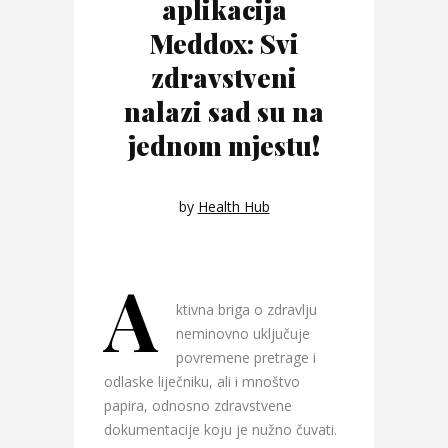
aplikacija
Meddox: Svi
zdravstveni
nalazi sad su na
jednom mjestu!
by
Health Hub
A
ktivna briga o zdravlju
neminovno uključuje
povremene pretrage i
odlaske liječniku, ali i mnoštvo
papira, odnosno zdravstvene
dokumentacije koju je nužno čuvati.