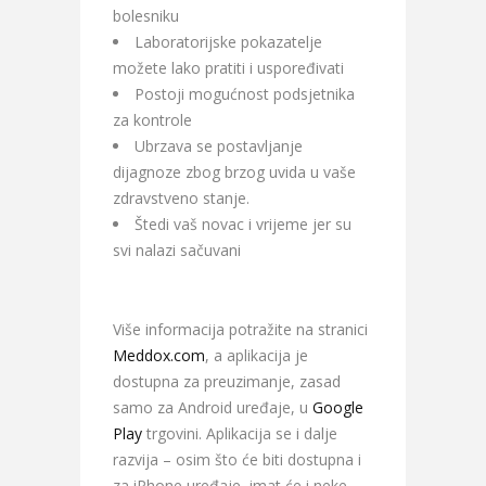
bolesniku
Laboratorijske pokazatelje
možete lako pratiti i uspoređivati
Postoji mogućnost podsjetnika
za kontrole
Ubrzava se postavljanje
dijagnoze zbog brzog uvida u vaše
zdravstveno stanje.
Štedi vaš novac i vrijeme jer su
svi nalazi sačuvani
Više informacija potražite na stranici
Meddox.com
, a aplikacija je
dostupna za preuzimanje, zasad
samo za Android uređaje, u
Google
Play
trgovini. Aplikacija se i dalje
razvija – osim što će biti dostupna i
za iPhone uređaje, imat će i neke