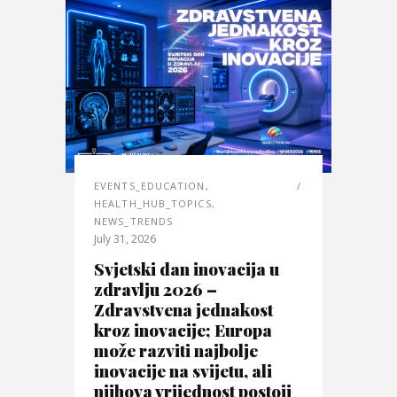
EVENTS_EDUCATION
,
HEALTH_HUB_TOPICS
,
NEWS_TRENDS
July 31, 2026
Svjetski dan inovacija u
zdravlju 2026 –
Zdravstvena jednakost
kroz inovacije; Europa
može razviti najbolje
inovacije na svijetu, ali
njihova vrijednost postoji