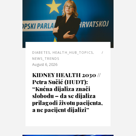
DIABETES
,
HEALTH_HUB_TOPICS
,
NEWS_TRENDS
August 6, 2026
KIDNEY HEALTH 2030 //
Petra Sučić (HUDT):
“Kućna dijaliza znači
slobodu – da se dijaliza
prilagodi životu pacijenta,
a ne pacijent dijalizi”