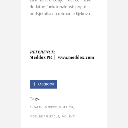
dodatne funkcionalnosti poput
podsjetnika na uzimanje lijekova.
REFERENCE:
Meddox PR | www.meddox.com
FACEBOOK
Tags:
,
,
,
EHEALTH
MEDDOX
MHEALTH
,
MOBILNE APLIKACIJE
PACIJENTI