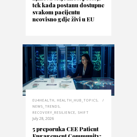
tek kada postanu dostupne
svakom pacijentu
neovisno gdje živi u EU
EU4HEALTH
,
HEALTH_HUB_TOPICS
,
NEWS_TRENDS
,
RECOVERY_RESILIENCE
,
SHIFT
July 28, 2026
5 preporuka CEE Patient
Engagement Community: