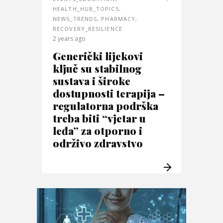
HEALTH_HUB_TOPICS
,
NEWS_TRENDS
,
PHARMACY
,
RECOVERY_RESILIENCE
2 years ago
Generički lijekovi
ključ su stabilnog
sustava i široke
dostupnosti terapija –
regulatorna podrška
treba biti “vjetar u
leđa” za otporno i
održivo zdravstvo