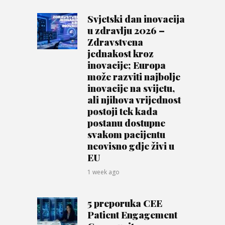
Svjetski dan inovacija
u zdravlju 2026 –
Zdravstvena
jednakost kroz
inovacije; Europa
može razviti najbolje
inovacije na svijetu,
ali njihova vrijednost
postoji tek kada
postanu dostupne
svakom pacijentu
neovisno gdje živi u
EU
1 week ago
5 preporuka CEE
Patient Engagement