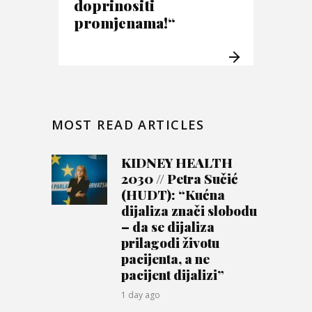
doprinositi
promjenama!“
MOST READ ARTICLES
KIDNEY HEALTH
2030 // Petra Sučić
(HUDT): “Kućna
dijaliza znači slobodu
– da se dijaliza
prilagodi životu
pacijenta, a ne
pacijent dijalizi”
1 day ago