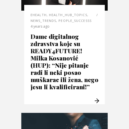
EHEALTH
,
HEALTH_HUB_TOPICS
,
NEWS_TRENDS
,
PEOPLE_SUCCESSS
4 years ago
Dame digitalnog
zdravstva koje su
READY4FUTURE!
Milka Kosanović
(HUP): “Nije pitanje
radi li neki posao
muškarac ili žena, nego
jesu li kvalificirani!”