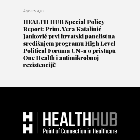
4 years ago
HEALTH HUB Special Policy
Report: Prim. Vera Katalinić
Janković prvi hrvatski panelist na
središnjem programu High Level
Political Foruma UN-a o pristupu
One Health i antimikrobnoj
rezistenciji!