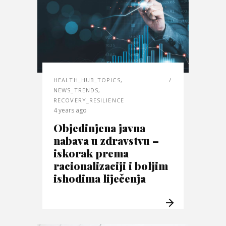
HEALTH_HUB_TOPICS
,
NEWS_TRENDS
,
RECOVERY_RESILIENCE
4 years ago
Objedinjena javna
nabava u zdravstvu –
iskorak prema
racionalizaciji i boljim
ishodima liječenja