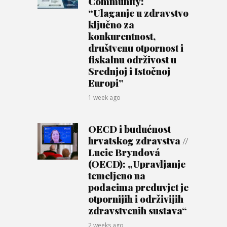
Community:
“Ulaganje u zdravstvo
ključno za
konkurentnost,
društvenu otpornost i
fiskalnu održivost u
Srednjoj i Istočnoj
Europi”
1 week ago
OECD i budućnost
hrvatskog zdravstva //
Lucie Bryndová
(OECD): „Upravljanje
temeljeno na
podacima preduvjet je
otpornijih i održivijih
zdravstvenih sustava“
2 weeks ago