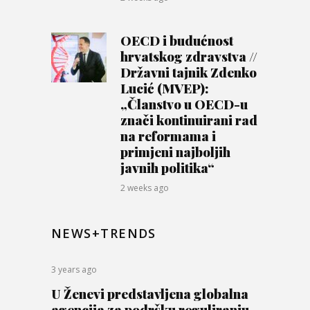
OECD i budućnost
hrvatskog zdravstva //
Državni tajnik Zdenko
Lucić (MVEP):
„Članstvo u OECD-u
znači kontinuirani rad
na reformama i
primjeni najboljih
javnih politika“
2 weeks ago
NEWS+TRENDS
3 years ago
U Ženevi predstavljena globalna
agencija za podršku reguliranju