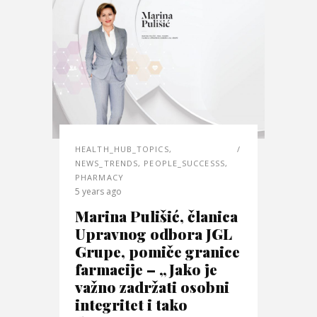
HEALTH_HUB_TOPICS
,
NEWS_TRENDS
,
PEOPLE_SUCCESSS
,
PHARMACY
5 years ago
Marina Pulišić, članica
Upravnog odbora JGL
Grupe, pomiče granice
farmacije – „Jako je
važno zadržati osobni
integritet i tako