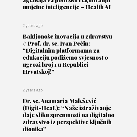
umjetne inteligencije – Health AI
2 years ago
Bakljonoše inovacija u zdravstvu
// Prof. dr. sc. Ivan Pećin:
“Digitalnim platformama za
edukaciju podižemo svjesnost o
ugrozi broj 1 u Republici
Hrvatskoj!”
2 years ago
Dr. sc. Anamaria Malešević
(Digit-HeaL): “Naše istraživanje
daje sliku spremnosti na digitalno
zdravstvo iz perspektive ključnih
dionika”