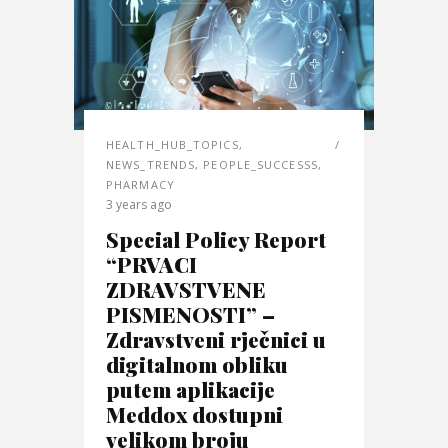
HEALTH_HUB_TOPICS
,
NEWS_TRENDS
,
PEOPLE_SUCCESSS
,
PHARMACY
3 years ago
Special Policy Report
“PRVACI
ZDRAVSTVENE
PISMENOSTI” –
Zdravstveni rječnici u
digitalnom obliku
putem aplikacije
Meddox dostupni
velikom broju