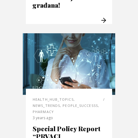
građana!
HEALTH_HUB_TOPICS
,
NEWS_TRENDS
,
PEOPLE_SUCCESSS
,
PHARMACY
3 years ago
Special Policy Report
“PRVACI