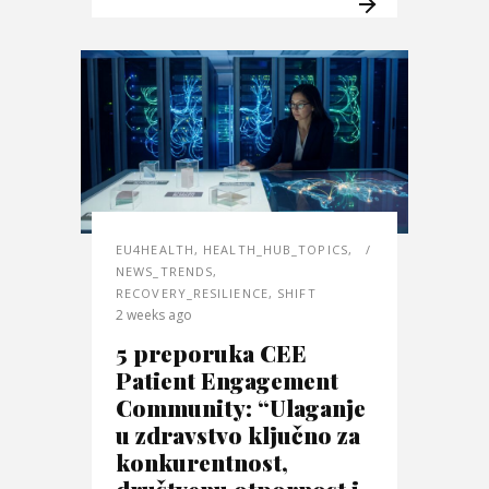
EU4HEALTH
,
HEALTH_HUB_TOPICS
,
NEWS_TRENDS
,
RECOVERY_RESILIENCE
,
SHIFT
2 weeks ago
5 preporuka CEE
Patient Engagement
Community: “Ulaganje
u zdravstvo ključno za
konkurentnost,
društvenu otpornost i