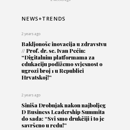
NEWS+TRENDS
2 years ago
Bakljonoše inovacija u zdravstvu
// Prof. dr. sc. Ivan Pećin:
“Digitalnim platformama za
edukaciju podižemo svjesnost o
ugrozi broj 1 u Republici
Hrvatskoj!”
2 years ago
Siniša Drobnjak nakon najboljeg
D Business Leadership Summita
do sada: “Svi smo drukčiji i to je
savršeno u redu!”