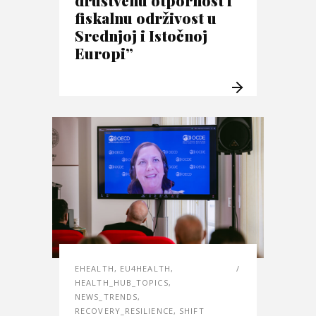
fiskalnu održivost u
Srednjoj i Istočnoj
Europi”
EHEALTH
,
EU4HEALTH
,
HEALTH_HUB_TOPICS
,
NEWS_TRENDS
,
RECOVERY_RESILIENCE
,
SHIFT