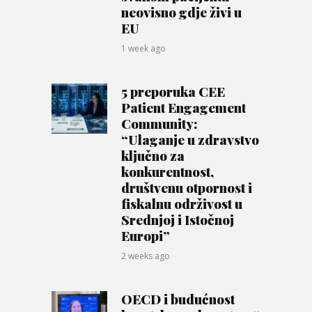
neovisno gdje živi u
EU
1 week ago
5 preporuka CEE
Patient Engagement
Community:
“Ulaganje u zdravstvo
ključno za
konkurentnost,
društvenu otpornost i
fiskalnu održivost u
Srednjoj i Istočnoj
Europi”
2 weeks ago
OECD i budućnost