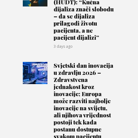
(HUDT): “Kućna
dijaliza znači slobodu
– da se dijaliza
prilagodi životu
pacijenta, a ne
pacijent dijalizi”
3 days ago
Svjetski dan inovacija
u zdravlju 2026 –
Zdravstvena
jednakost kroz
inovacije; Europa
može razviti najbolje
inovacije na svijetu,
ali njihova vrijednost
postoji tek kada
postanu dostupne
svakom pacijentu