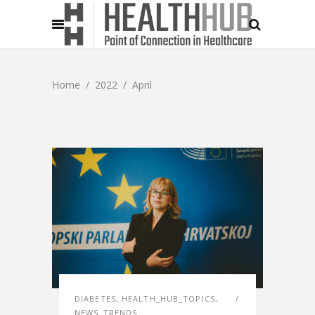
Home
/
2022
/
April
DIABETES
,
HEALTH_HUB_TOPICS
,
NEWS_TRENDS