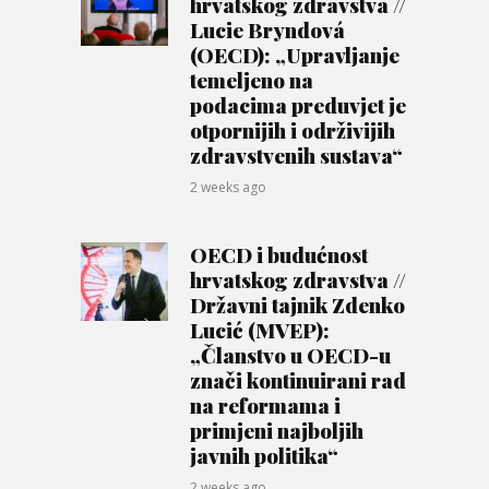
hrvatskog zdravstva //
Lucie Bryndová
(OECD): „Upravljanje
temeljeno na
podacima preduvjet je
otpornijih i održivijih
zdravstvenih sustava“
2 weeks ago
OECD i budućnost
hrvatskog zdravstva //
Državni tajnik Zdenko
Lucić (MVEP):
„Članstvo u OECD-u
znači kontinuirani rad
na reformama i
primjeni najboljih
javnih politika“
2 weeks ago