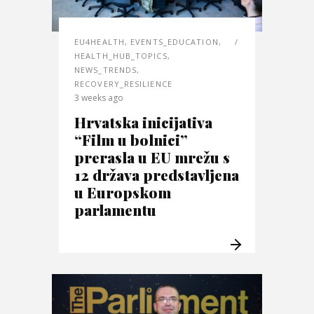
EU4HEALTH
,
EVENTS_EDUCATION
,
HEALTH_HUB_TOPICS
,
NEWS_TRENDS
,
RECOVERY_RESILIENCE
3 weeks ago
Hrvatska inicijativa
“Film u bolnici”
prerasla u EU mrežu s
12 država predstavljena
u Europskom
parlamentu