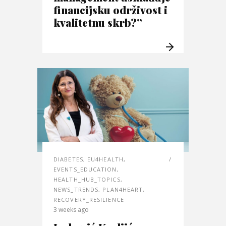
financijsku održivost i
kvalitetnu skrb?”
DIABETES
,
EU4HEALTH
,
EVENTS_EDUCATION
,
HEALTH_HUB_TOPICS
,
NEWS_TRENDS
,
PLAN4HEART
,
RECOVERY_RESILIENCE
3 weeks ago