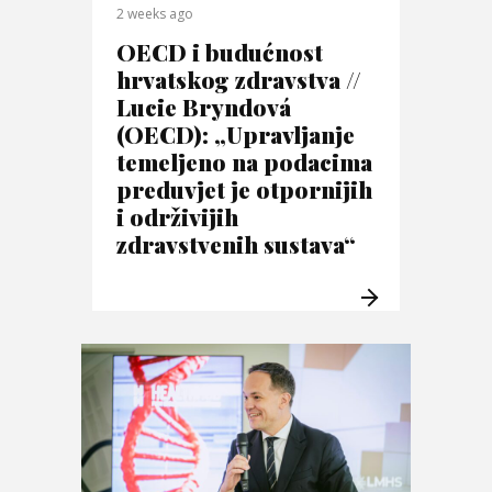
2 weeks ago
OECD i budućnost
hrvatskog zdravstva //
Lucie Bryndová
(OECD): „Upravljanje
temeljeno na podacima
preduvjet je otpornijih
i održivijih
zdravstvenih sustava“