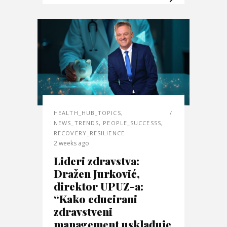
HEALTH_HUB_TOPICS
,
NEWS_TRENDS
,
PEOPLE_SUCCESSS
,
RECOVERY_RESILIENCE
2 weeks ago
Lideri zdravstva:
Dražen Jurković,
direktor UPUZ-a:
“Kako educirani
zdravstveni
management usklađuje