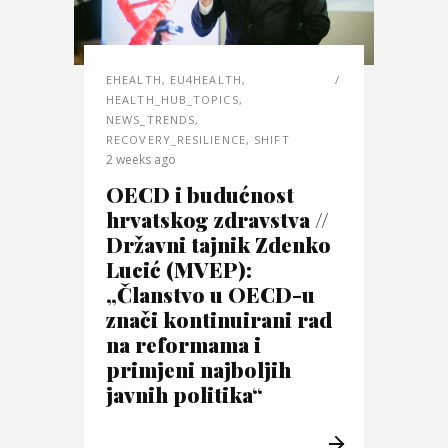
EHEALTH
,
EU4HEALTH
,
HEALTH_HUB_TOPICS
,
NEWS_TRENDS
,
RECOVERY_RESILIENCE
,
SHIFT
2 weeks ago
OECD i budućnost
hrvatskog zdravstva //
Državni tajnik Zdenko
Lucić (MVEP):
„Članstvo u OECD-u
znači kontinuirani rad
na reformama i
primjeni najboljih
javnih politika“