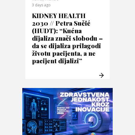
3 days ago
KIDNEY HEALTH
2030 // Petra Sučić
(HUDT): “Kućna
dijaliza znači slobodu –
da se dijaliza prilagodi
životu pacijenta, a ne
pacijent dijalizi”