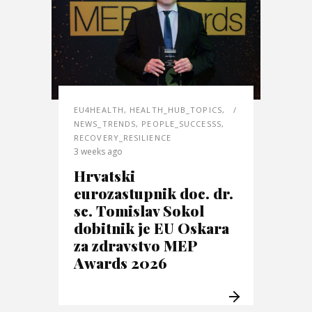
EU4HEALTH
,
HEALTH_HUB_TOPICS
,
NEWS_TRENDS
,
PEOPLE_SUCCESSS
,
RECOVERY_RESILIENCE
3 weeks ago
Hrvatski
eurozastupnik doc. dr.
sc. Tomislav Sokol
dobitnik je EU Oskara
za zdravstvo MEP
Awards 2026