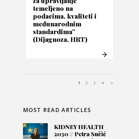
za upravljanje
temeljeno na
podacima, kvaliteti i
međunarodnim
standardima”
(Dijagnoza, HRT)
1
2
3
MOST READ ARTICLES
KIDNEY HEALTH
2030 // Petra Sučić