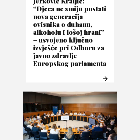
Jerković Kraljić:
“Djeca ne smiju postati
nova generacija
ovisnika o duhanu,
alkoholu i lošoj hrani”
– usvojeno ključno
izvješće pri Odboru za
javno zdravlje
Europskog parlamenta