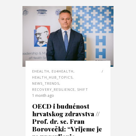
EHEALTH
,
EU4HEALTH
,
HEALTH_HUB_TOPICS
,
NEWS_TRENDS
,
RECOVERY_RESILIENCE
,
SHIFT
1 month ago
OECD i budućnost
hrvatskog zdravstva //
Prof. dr. sc. Fran
Borovečki: “Vrijeme je