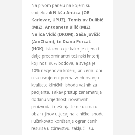
Na prvom panelu na kojem su
sudjelovali
Nikša Antica (OB
Karlovac, UPUZ), Tomislav Dulibić
(MIZ), Antoaneta Bilić (MIZ),
Nelica Vidić (DKOM), Saša Jovičić
(AmCham), te Diana Percač
(HGK)
, istaknuto je kako je cijena i
dalje predominantni težinski kriterij
koji nosi 90% bodova, a svega je
10% necjenovni kriterij, pri čemu oni
nisu usmjereni prema vrednovanju
kvalitete kliničkih ishoda važnih za
pacijenta. Takav pristup zanemaruje
dodanu vrijednost inovativnih
proizvoda i rješenja te ne uzima u
obzir njihov utjecaj na kliničke ishode
i učinkovito korištenje ograničenih
resursa u zdravstvu. zaključili su.