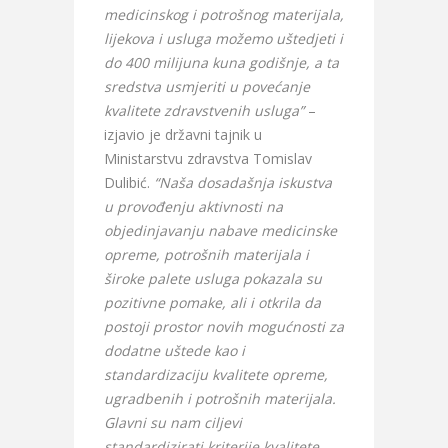
medicinskog i potrošnog materijala,
lijekova i usluga možemo uštedjeti i
do 400 milijuna kuna godišnje, a ta
sredstva usmjeriti u povećanje
kvalitete zdravstvenih usluga”
–
izjavio je državni tajnik u
Ministarstvu zdravstva Tomislav
Dulibić.
“Naša dosadašnja iskustva
u provođenju aktivnosti na
objedinjavanju nabave medicinske
opreme, potrošnih materijala i
široke palete usluga pokazala su
pozitivne pomake, ali i otkrila da
postoji prostor novih mogućnosti za
dodatne uštede kao i
standardizaciju kvalitete opreme,
ugradbenih i potrošnih materijala.
Glavni su nam ciljevi
standardizirati kriterije kvalitete