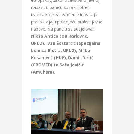
europskog zakonodavstva o javnoj
nabavi, u panelu su razmotreni
izazovi koje za uvođenje inovacija
predstavljaju postojeće prakse javne
nabave. Na panelu su sudjelovali:
Nikša Antica (OB Karlovac,
UPUZ), Ivan Šoštarčić (Specijalna
bolnica Bistra, UPUZ), Milka
Kosanović (HUP), Damir Detić
(CROMED) te Saša Jovičić
(AmCham).