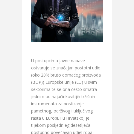
U postupcima javne nabave
ostvaruje se značajan postotni udio
(oko 20% bruto domaćeg proizvoda
(BDP)) Europske unije (EU) u svim
sektorima te se ona često smatra
jednim od najučinkovitijih tržišnih
instrumenata za postizanje
pametnog, održivog i uključivog
rasta u Europi. I u Hrvatskoj je
tijekom posljednjeg desetljeća
postupno povećavan udjel roba i