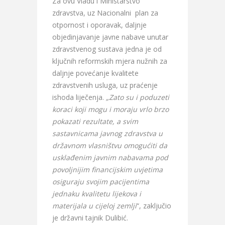
Za ovu Vladu i Ministarstvo
zdravstva, uz Nacionalni plan za
otpornost i oporavak, daljnje
objedinjavanje javne nabave unutar
zdravstvenog sustava jedna je od
ključnih reformskih mjera nužnih za
daljnje povećanje kvalitete
zdravstvenih usluga, uz praćenje
ishoda liječenja.
„Zato su i poduzeti
koraci koji mogu i moraju vrlo brzo
pokazati rezultate, a svim
sastavnicama javnog zdravstva u
državnom vlasništvu omogućiti da
usklađenim javnim nabavama pod
povoljnijim financijskim uvjetima
osiguraju svojim pacijentima
jednaku kvalitetu lijekova i
materijala u cijeloj zemlji
“, zaključio
je državni tajnik Dulibić.