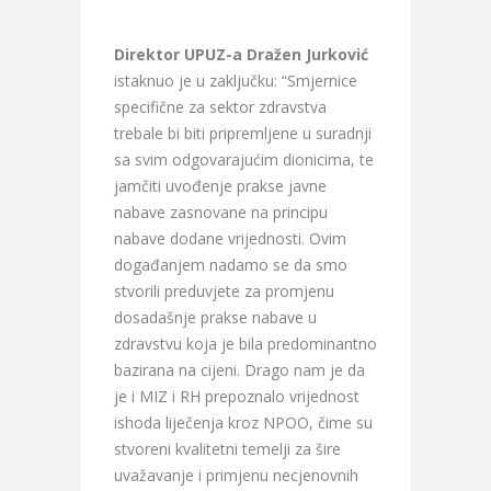
Direktor UPUZ-a Dražen Jurković
istaknuo je u zaključku: “Smjernice
specifične za sektor zdravstva
trebale bi biti pripremljene u suradnji
sa svim odgovarajućim dionicima, te
jamčiti uvođenje prakse javne
nabave zasnovane na principu
nabave dodane vrijednosti. Ovim
događanjem nadamo se da smo
stvorili preduvjete za promjenu
dosadašnje prakse nabave u
zdravstvu koja je bila predominantno
bazirana na cijeni. Drago nam je da
je i MIZ i RH prepoznalo vrijednost
ishoda liječenja kroz NPOO, čime su
stvoreni kvalitetni temelji za šire
uvažavanje i primjenu necjenovnih