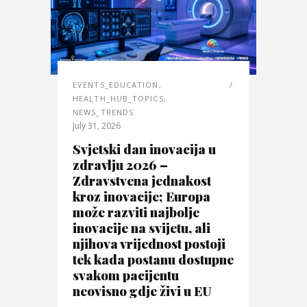
EVENTS_EDUCATION
,
HEALTH_HUB_TOPICS
,
NEWS_TRENDS
July 31, 2026
Svjetski dan inovacija u
zdravlju 2026 –
Zdravstvena jednakost
kroz inovacije; Europa
može razviti najbolje
inovacije na svijetu, ali
njihova vrijednost postoji
tek kada postanu dostupne
svakom pacijentu
neovisno gdje živi u EU