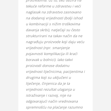
proizvodima. Uz to, bez obzira na
tekuće reforme u zdravstvu i veći
naglasak na zdravstvo zasnovano
na dodanoj vrijednosti (bolji ishod
u kombinaciji s nižim troškovima
davanja skrbi), natječaji su često
strukturirani na takav način da ne
nagrađuju proizvode koji daju veću
vrijednost (npr. smanjenje
pojavnosti komplikacija ili kraći
boravak u bolnici). Iako takvi
proizvodi donose dodatnu
vrijednost liječnicima, pacijentima i
drugima koji su uključeni u
liječenje, činjenica da je ta
vrijednost rezultat ulaganja u
istraživanje i razvoj, nije na
odgovarajući način vrednovana
spremnošću na plaćanje razumno