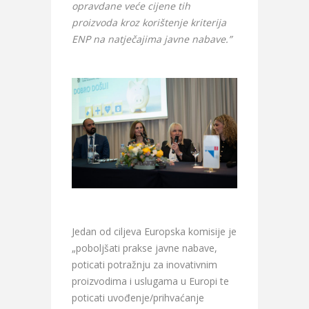
opravdane veće cijene tih
proizvoda kroz korištenje kriterija
ENP na natječajima javne nabave.”
Jedan od ciljeva Europska komisije je
„poboljšati prakse javne nabave,
poticati potražnju za inovativnim
proizvodima i uslugama u Europi te
poticati uvođenje/prihvaćanje