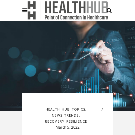
HEALTH_HUB_TOPICS
,
NEWS_TRENDS
,
RECOVERY_RESILIENCE
March 5, 2022