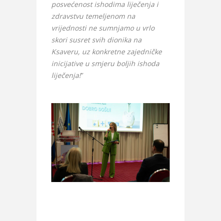
posvećenost ishodima liječenja i
zdravstvu temeljenom na
vrijednosti ne sumnjamo u vrlo
skori susret svih dionika na
Ksaveru, uz konkretne zajedničke
inicijative u smjeru boljih ishoda
liječenja!
”