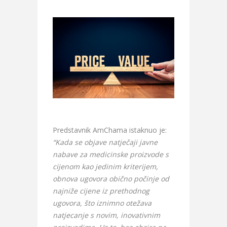
Predstavnik AmChama istaknuo je:
“Kada se objave natječaji javne
nabave za medicinske proizvode s
cijenom kao jedinim kriterijem,
obnova ugovora obično počinje od
najniže cijene iz prethodnog
ugovora, što iznimno otežava
natjecanje s novim, inovativnim