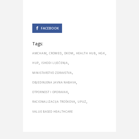
FACEBOOK
Tags:
,
,
,
,
,
AMCHAM
CROMED
DKOM
HEALTH HUB
HGK
,
,
HUP
ISHODI LIJEČENJA
,
MINISTARSTVO ZDRAVSTVA
,
OBJEDINJENA JAVNA NABAVA
,
OTPORNOST I OPORAVAK
,
,
RACIONALIZACIJA TROŠKOVA
UPUZ
VALUE BASED HEALTHCARE