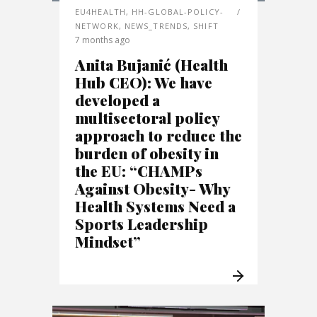
EU4HEALTH
,
HH-GLOBAL-POLICY-
NETWORK
,
NEWS_TRENDS
,
SHIFT
7 months ago
Anita Bujanić (Health
Hub CEO): We have
developed a
multisectoral policy
approach to reduce the
burden of obesity in
the EU: “CHAMPs
Against Obesity- Why
Health Systems Need a
Sports Leadership
Mindset”