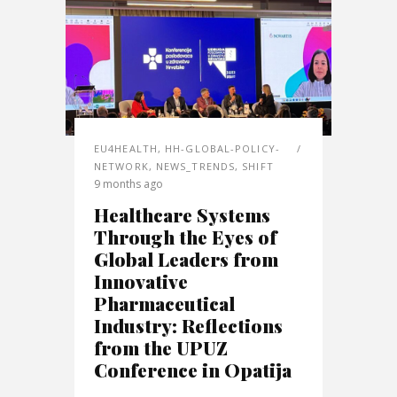
EU4HEALTH
,
HH-GLOBAL-POLICY-
NETWORK
,
NEWS_TRENDS
,
SHIFT
9 months ago
Healthcare Systems
Through the Eyes of
Global Leaders from
Innovative
Pharmaceutical
Industry: Reflections
from the UPUZ
Conference in Opatija