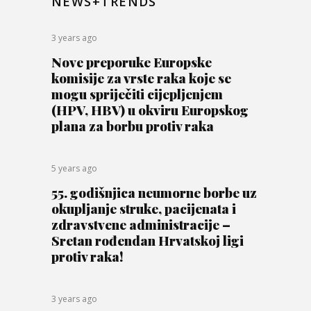
NEWS+TRENDS
3 years ago
Nove preporuke Europske
komisije za vrste raka koje se
mogu spriječiti cijepljenjem
(HPV, HBV) u okviru Europskog
plana za borbu protiv raka
5 years ago
55. godišnjica neumorne borbe uz
okupljanje struke, pacijenata i
zdravstvene administracije –
Sretan rođendan Hrvatskoj ligi
protiv raka!
3 years ago