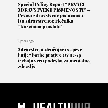
Special Policy Report “PRVACI
ZDRAVSTVENE PISMENOSTI” –
Prvaci zdravstvene pismenosti
iza zdravstvenog rječnika
“Karcinom prostate”
5 years ago
Zdravstveni stručnjaci s „prve
linije“ borbe protiv COVID-19
trebaju veću podršku za mentalno
zdravlje