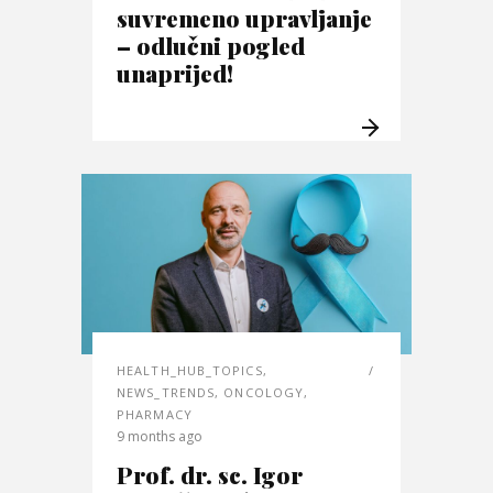
suvremeno upravljanje
– odlučni pogled
unaprijed!
HEALTH_HUB_TOPICS
,
NEWS_TRENDS
,
ONCOLOGY
,
PHARMACY
9 months ago
Prof. dr. sc. Igor