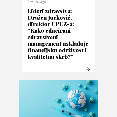
2 weeks ago
Lideri zdravstva:
Dražen Jurković,
direktor UPUZ-a:
“Kako educirani
zdravstveni
management usklađuje
financijsku održivost i
kvalitetnu skrb?”