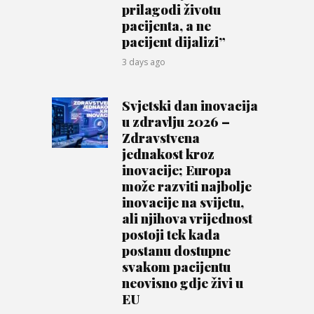
prilagodi životu
pacijenta, a ne
pacijent dijalizi”
3 days ago
Svjetski dan inovacija
u zdravlju 2026 –
Zdravstvena
jednakost kroz
inovacije; Europa
može razviti najbolje
inovacije na svijetu,
ali njihova vrijednost
postoji tek kada
postanu dostupne
svakom pacijentu
neovisno gdje živi u
EU