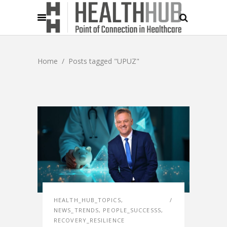
Home
/
Posts tagged "UPUZ"
HEALTH_HUB_TOPICS
,
NEWS_TRENDS
,
PEOPLE_SUCCESSS
,
RECOVERY_RESILIENCE