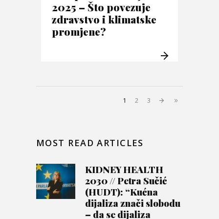
2025 – Što povezuje
zdravstvo i klimatske
promjene?
1
2
3
MOST READ ARTICLES
KIDNEY HEALTH
2030 // Petra Sučić
(HUDT): “Kućna
dijaliza znači slobodu
– da se dijaliza