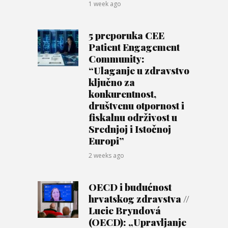
1 week ago
5 preporuka CEE
Patient Engagement
Community:
“Ulaganje u zdravstvo
ključno za
konkurentnost,
društvenu otpornost i
fiskalnu održivost u
Srednjoj i Istočnoj
Europi”
2 weeks ago
OECD i budućnost
hrvatskog zdravstva //
Lucie Bryndová
(OECD): „Upravljanje