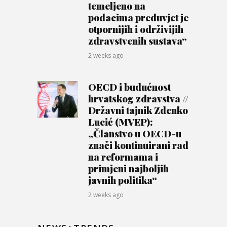
temeljeno na
podacima preduvjet je
otpornijih i održivijih
zdravstvenih sustava“
2 weeks ago
OECD i budućnost
hrvatskog zdravstva //
Državni tajnik Zdenko
Lucić (MVEP):
„Članstvo u OECD-u
znači kontinuirani rad
na reformama i
primjeni najboljih
javnih politika“
2 weeks ago