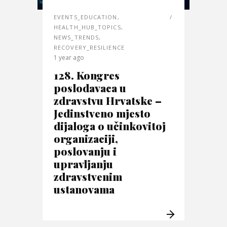
EVENTS_EDUCATION
,
HEALTH_HUB_TOPICS
,
NEWS_TRENDS
,
RECOVERY_RESILIENCE
1 year ago
128. Kongres
poslodavaca u
zdravstvu Hrvatske –
Jedinstveno mjesto
dijaloga o učinkovitoj
organizaciji,
poslovanju i
upravljanju
zdravstvenim
ustanovama