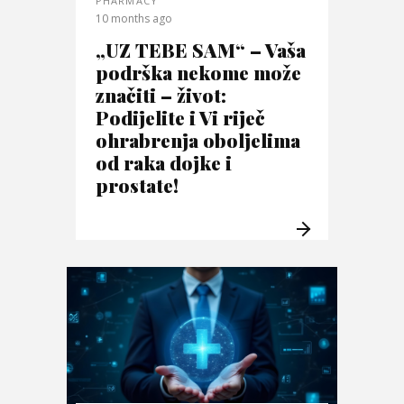
PHARMACY
10 months ago
„UZ TEBE SAM“ – Vaša
podrška nekome može
značiti – život:
Podijelite i Vi riječ
ohrabrenja oboljelima
od raka dojke i
prostate!