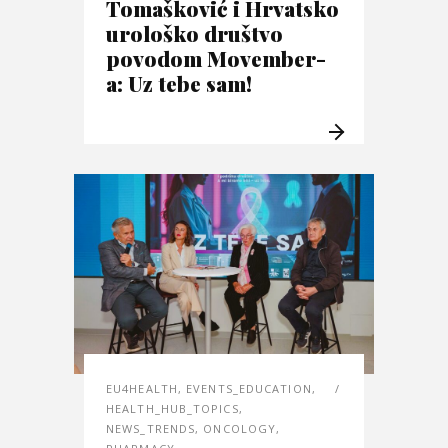
Tomašković i Hrvatsko
urološko društvo
povodom Movember-
a: Uz tebe sam!
EU4HEALTH
,
EVENTS_EDUCATION
,
HEALTH_HUB_TOPICS
,
NEWS_TRENDS
,
ONCOLOGY
,