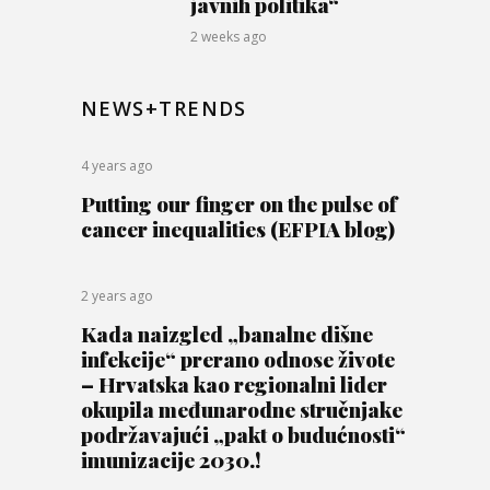
javnih politika“
2 weeks ago
NEWS+TRENDS
4 years ago
Putting our finger on the pulse of
cancer inequalities (EFPIA blog)
2 years ago
Kada naizgled „banalne dišne
infekcije“ prerano odnose živote
– Hrvatska kao regionalni lider
okupila međunarodne stručnjake
podržavajući „pakt o budućnosti“
imunizacije 2030.!