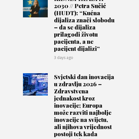
2030 // Petra Sučić
(HUDT): “Kućna
dijaliza znači slobodu
– da se dijaliza
prilagodi životu
pacijenta, a ne
pacijent dijalizi”
3 days ago
Svjetski dan inovacija
u zdravlju 2026 –
Zdravstvena
jednakost kroz
inovacije; Europa
može razviti najbolje
inovacije na svijetu,
ali njihova vrijednost
postoji tek kada