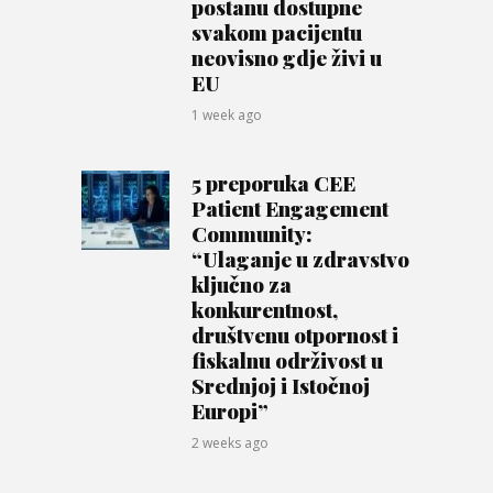
postanu dostupne
svakom pacijentu
neovisno gdje živi u
EU
1 week ago
5 preporuka CEE
Patient Engagement
Community:
“Ulaganje u zdravstvo
ključno za
konkurentnost,
društvenu otpornost i
fiskalnu održivost u
Srednjoj i Istočnoj
Europi”
2 weeks ago