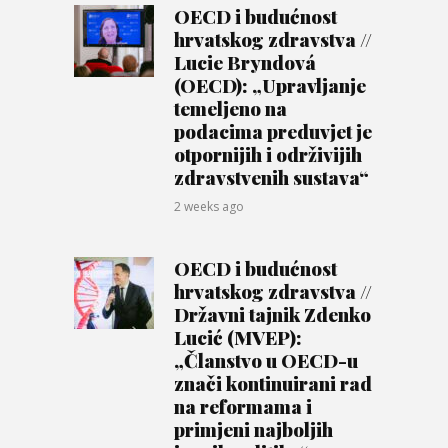
OECD i budućnost
hrvatskog zdravstva //
Lucie Bryndová
(OECD): „Upravljanje
temeljeno na
podacima preduvjet je
otpornijih i održivijih
zdravstvenih sustava“
2 weeks ago
OECD i budućnost
hrvatskog zdravstva //
Državni tajnik Zdenko
Lucić (MVEP):
„Članstvo u OECD-u
znači kontinuirani rad
na reformama i
primjeni najboljih