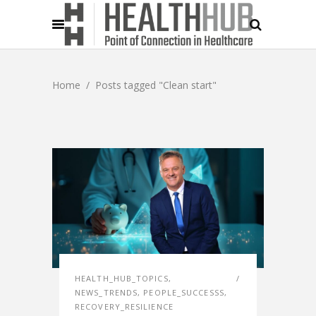
Home
/
Posts tagged "Clean start"
HEALTH_HUB_TOPICS
,
NEWS_TRENDS
,
PEOPLE_SUCCESSS
,
RECOVERY_RESILIENCE