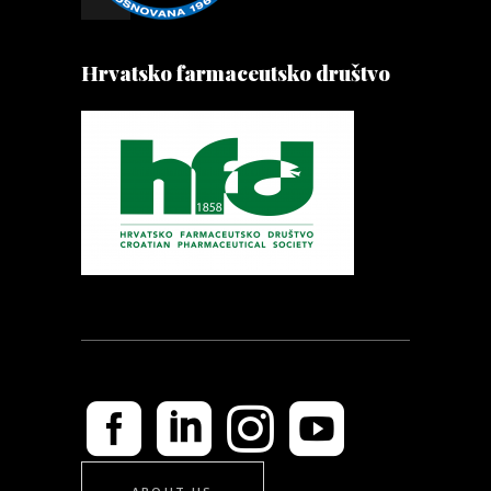
Hrvatsko farmaceutsko društvo