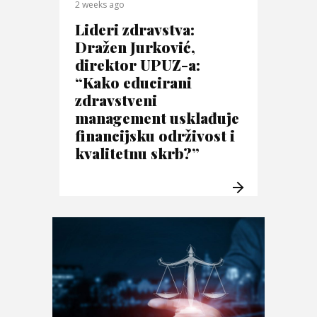
2 weeks ago
Lideri zdravstva:
Dražen Jurković,
direktor UPUZ-a:
“Kako educirani
zdravstveni
management usklađuje
financijsku održivost i
kvalitetnu skrb?”