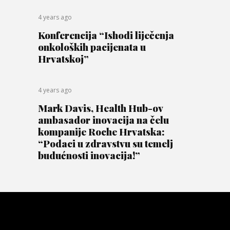
4 years ago
Konferencija “Ishodi liječenja
onkoloških pacijenata u
Hrvatskoj”
4 years ago
Mark Davis, Health Hub-ov
ambasador inovacija na čelu
kompanije Roche Hrvatska:
“Podaci u zdravstvu su temelj
budućnosti inovacija!”