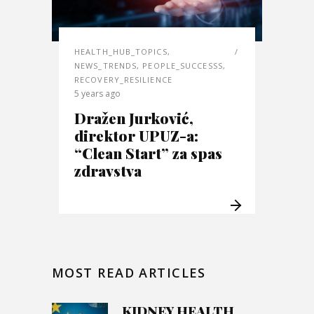
HEALTH_HUB_TOPICS
,
NEWS_TRENDS
,
PEOPLE_SUCCESSS
,
RECOVERY_RESILIENCE
5 years ago
Dražen Jurković,
direktor UPUZ-a:
“Clean Start” za spas
zdravstva
MOST READ ARTICLES
KIDNEY HEALTH