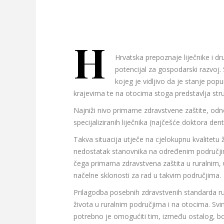
H
Hrvatska prepoznaje liječnike i d
potencijal za gospodarski razvoj.
kojeg je vidljivo da je stanje po
krajevima te na otocima stoga predstavlja stru
Najniži nivo primarne zdravstvene zaštite, od
specijaliziranih liječnika (najčešće doktora den
Takva situacija utječe na cjelokupnu kvalitetu ž
nedostatak stanovnika na određenim područjim
čega primarna zdravstvena zaštita u ruralnim, 
načelne sklonosti za rad u takvim područjima.
Prilagodba posebnih zdravstvenih standarda rur
života u ruralnim područjima i na otocima. Sv
potrebno je omogućiti tim, između ostalog, bol