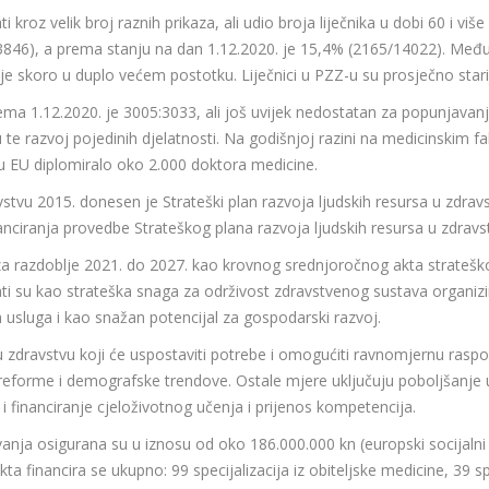
ti kroz velik broj raznih prikaza, ali udio broja liječnika u dobi 60 i v
846), a prema stanju na dan 1.12.2020. je 15,4% (2165/14022). Međuti
je skoro u duplo većem postotku. Liječnici u PZZ-u su prosječno stariji
rema 1.12.2020. je 3005:3033, ali još uvijek nedostatan za popunjavan
te razvoj pojedinih djelatnosti. Na godišnjoj razini na medicinskim f
 u EU diplomiralo oko 2.000 doktora medicine.
vstvu 2015. donesen je Strateški plan razvoja ljudskih resursa u zdra
nanciranja provedbe Strateškog plana razvoja ljudskih resursa u zdravs
za razdoblje 2021. do 2027. kao krovnog srednjoročnog akta strateškog
nati su kao strateška snaga za održivost zdravstvenog sustava organiz
h usluga i kao snažan potencijal za gospodarski razvoj.
se u zdravstvu koji će uspostaviti potrebe i omogućiti ravnomjernu ras
reforme i demografske trendove. Ostale mjere uključuju poboljšanje uv
i financiranje cjeloživotnog učenja i prijenos kompetencija.
avanja osigurana su u iznosu od oko 186.000.000 kn (europski socijaln
 financira se ukupno: 99 specijalizacija iz obiteljske medicine, 39 spec