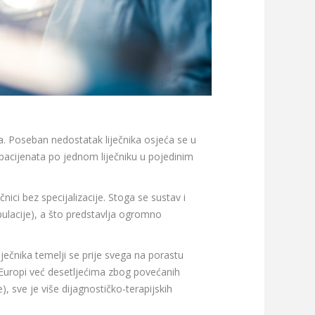
a. Poseban nedostatak liječnika osjeća se u
a pacijenata po jednom liječniku u pojedinim
nici bez specijalizacije. Stoga se sustav i
pulacije), a što predstavlja ogromno
ječnika temelji se prije svega na porastu
oj Europi već desetljećima zbog povećanih
, sve je više dijagnostičko-terapijskih