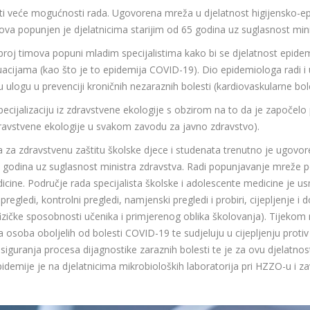
ti veće mogućnosti rada. Ugovorena mreža u djelatnost higijensko-ep
ova popunjen je djelatnicima starijim od 65 godina uz suglasnost mini
broj timova popuni mladim specijalistima kako bi se djelatnost epidem
ituacijama (kao što je to epidemija COVID-19). Dio epidemiologa radi 
ulogu u prevenciji kroničnih nezaraznih bolesti (kardiovaskularne bolesti
pecijalizaciju iz zdravstvene ekologije s obzirom na to da je započe
ravstvene ekologije u svakom zavodu za javno zdravstvo).
a za zdravstvenu zaštitu školske djece i studenata trenutno je ugovo
 godina uz suglasnost ministra zdravstva. Radi popunjavanje mreže po
edicine. Područje rada specijalista školske i adolescente medicine je 
regledi, kontrolni pregledi, namjenski pregledi i probiri, cijepljenje i d
fizičke sposobnosti učenika i primjerenog oblika školovanja). Tijekom 
a osoba oboljelih od bolesti COVID-19 te sudjeluju u cijepljenju proti
osiguranja procesa dijagnostike zaraznih bolesti te je za ovu djelatnost
pidemije je na djelatnicima mikrobioloških laboratorija pri HZZO-u i 