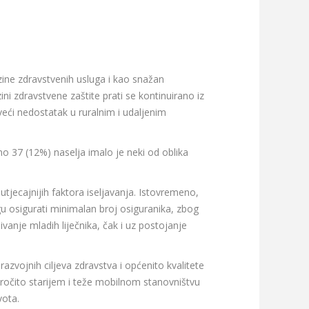
zine zdravstvenih usluga i kao snažan
i zdravstvene zaštite prati se kontinuirano iz
veći nedostatak u ruralnim i udaljenim
o 37 (12%) naselja imalo je neki od oblika
 utjecajnijih faktora iseljavanja. Istovremeno,
 osigurati minimalan broj osiguranika, zbog
vanje mladih liječnika, čak i uz postojanje
azvojnih ciljeva zdravstva i općenito kvalitete
aročito starijem i teže mobilnom stanovništvu
vota.