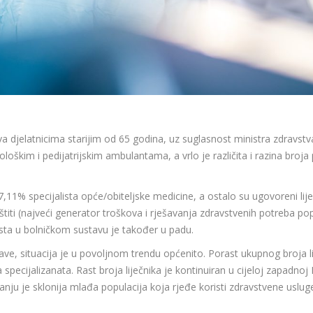
 djelatnicima starijim od 65 godina, uz suglasnost ministra zdravstv
ološkim i pedijatrijskim ambulantama, a vrlo je različita i razina broj
,11% specijalista opće/obiteljske medicine, a ostalo su ugovoreni liječ
titi (najveći generator troškova i rješavanja zdravstvenih potreba po
ista u bolničkom sustavu je također u padu.
ave, situacija je u povoljnom trendu općenito. Porast ukupnog broja li
ja specijalizanata. Rast broja liječnika je kontinuiran u cijeloj zapadn
anju je sklonija mlađa populacija koja rjeđe koristi zdravstvene usluge)