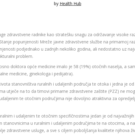
by
Health Hub
ruge zdravstvene radnike kao stratešku snagu za održavanje visoke ra
 Stanje popunjenosti Mreže javne zdravstvene službe na primarnoj razin
punjenosti podjednako u zadnjih nekoliko godina, ali nedostatno uz naj
kturalni problem.
nosno doktora opće medicine imalo je 58 (19%) otočnih naselja, a sam
talne medicine, ginekologa i pedijatra).
ivota stanovništva ruralnih i udaljenih područja te otoka i jedna je od
a utječe na to da timovi primarne zdravstvene zaštite (PZZ) ne mogu
udaljenim te otočnim područjima nije dovoljno atraktivna za opredjelji
alnim i udaljenim te otočnim specifičnostima jedan je od najvažnijih r
im stanovnicima u ruralnim i udaljenim područjima te na otocima, a n
je zdravstvene usluge, a sve s ciljem poboljšanja kvalitete njihova ži