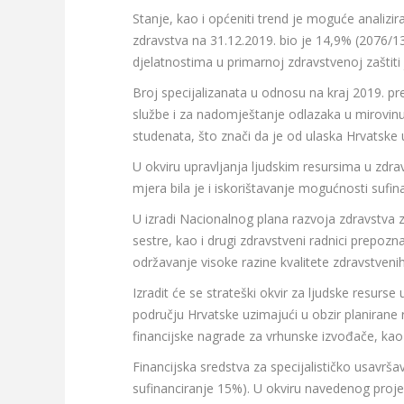
Stanje, kao i općeniti trend je moguće analizira
zdravstva na 31.12.2019. bio je 14,9% (2076/13
djelatnostima u primarnoj zdravstvenoj zaštiti 
Broj specijalizanata u odnosu na kraj 2019. p
službe i za nadomještanje odlazaka u mirovinu 
studenata, što znači da je od ulaska Hrvatske
U okviru upravljanja ljudskim resursima u zdra
mjera bila je i iskorištavanje mogućnosti sufi
U izradi Nacionalnog plana razvoja zdravstva 
sestre, kao i drugi zdravstveni radnici prepoz
održavanje visoke razine kvalitete zdravstveni
Izradit će se strateški okvir za ljudske resur
području Hrvatske uzimajući u obzir planirane 
financijske nagrade za vrhunske izvođače, kao 
Financijska sredstva za specijalističko usavrš
sufinanciranje 15%). U okviru navedenog projekta