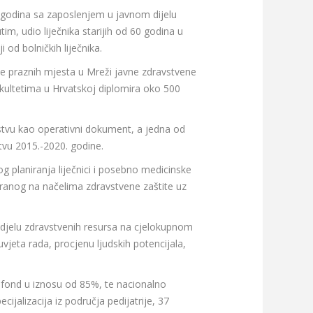
iše godina sa zaposlenjem u javnom dijelu
m, udio liječnika starijih od 60 godina u
 od bolničkih liječnika.
je praznih mjesta u Mreži javne zdravstvene
akultetima u Hrvatskoj diplomira oko 500
vstvu kao operativni dokument, a jedna od
tvu 2015.-2020. godine.
 planiranja liječnici i posebno medicinske
iranog na načelima zdravstvene zaštite uz
podjelu zdravstvenih resursa na cjelokupnom
jeta rada, procjenu ljudskih potencijala,
i fond u iznosu od 85%, te nacionalno
ijalizacija iz područja pedijatrije, 37