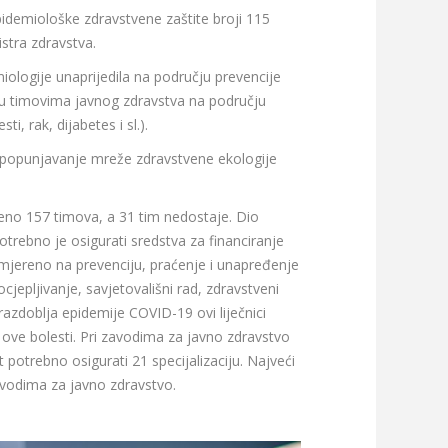
idemiološke zdravstvene zaštite broji 115
stra zdravstva.
iologije unaprijedila na području prevencije
i u timovima javnog zdravstva na području
, rak, dijabetes i sl.).
lo popunjavanje mreže zdravstvene ekologije
reno 157 timova, a 31 tim nedostaje. Dio
trebno je osigurati sredstva za financiranje
usmjereno na prevenciju, praćenje i unapređenje
ocjepljivanje, savjetovališni rad, zdravstveni
razdoblja epidemije COVID-19 ovi liječnici
v ove bolesti. Pri zavodima za javno zdravstvo
 potrebno osigurati 21 specijalizaciju. Najveći
zavodima za javno zdravstvo.