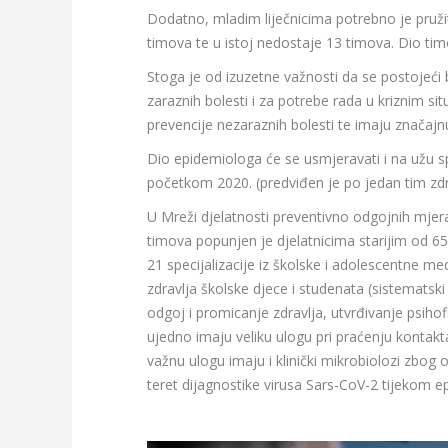
Dodatno, mladim liječnicima potrebno je pruži
timova te u istoj nedostaje 13 timova. Dio tim
Stoga je od izuzetne važnosti da se postojeći 
zaraznih bolesti i za potrebe rada u kriznim s
prevencije nezaraznih bolesti te imaju značajnu 
Dio epidemiologa će se usmjeravati i na užu s
početkom 2020. (predviđen je po jedan tim zd
U Mreži djelatnosti preventivno odgojnih mjer
timova popunjen je djelatnicima starijim od 65
21 specijalizacije iz školske i adolescentne m
zdravlja školske djece i studenata (sistematski p
odgoj i promicanje zdravlja, utvrđivanje psiho
ujedno imaju veliku ulogu pri praćenju kontakt
važnu ulogu imaju i klinički mikrobiolozi zbog 
teret dijagnostike virusa Sars-CoV-2 tijekom e