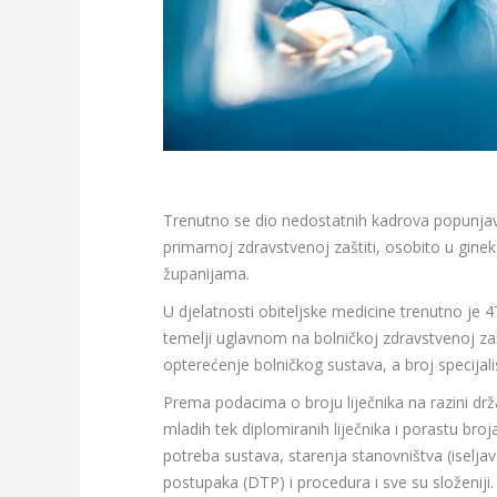
Trenutno se dio nedostatnih kadrova popunjava
primarnoj zdravstvenoj zaštiti, osobito u ginek
županijama.
U djelatnosti obiteljske medicine trenutno je 47
temelji uglavnom na bolničkoj zdravstvenoj zaš
opterećenje bolničkog sustava, a broj specijal
Prema podacima o broju liječnika na razini drž
mladih tek diplomiranih liječnika i porastu bro
potreba sustava, starenja stanovništva (iseljav
postupaka (DTP) i procedura i sve su složeniji.