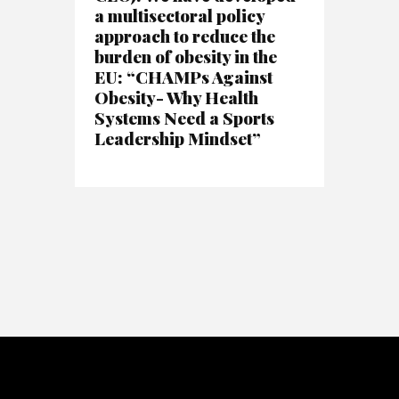
a multisectoral policy
approach to reduce the
burden of obesity in the
EU: “CHAMPs Against
Obesity- Why Health
Systems Need a Sports
Leadership Mindset”