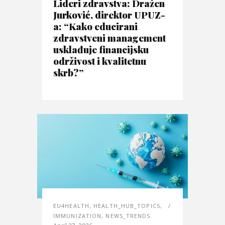
Lideri zdravstva: Dražen
Jurković, direktor UPUZ-
a: “Kako educirani
zdravstveni management
usklađuje financijsku
održivost i kvalitetnu
skrb?”
EU4HEALTH
,
HEALTH_HUB_TOPICS
,
IMMUNIZATION
,
NEWS_TRENDS