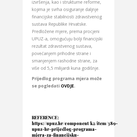
izvršenja, kao i strukturne reforme,
kojima je svrha osiguranje daljnje
financijske stabilnosti zdravstvenog
sustava Republike Hrvatske.
Predložene mjere, prema procjeni
UPUZ-a, omogućuju bolji financijski
rezultat zdravstvenog sustava,
povećanjem prihodne strane i
smanjenjem rashodne strane, za
više od 5,5 milijardi kuna godišnje.
Prijedlog programa mjera može
se pogledati
OVDJE
.
REFERENCE:
https://upuz.hr/component/k2/item/389-
upuz-hr-prijedlog-programa-
mjera-za-financijsku-