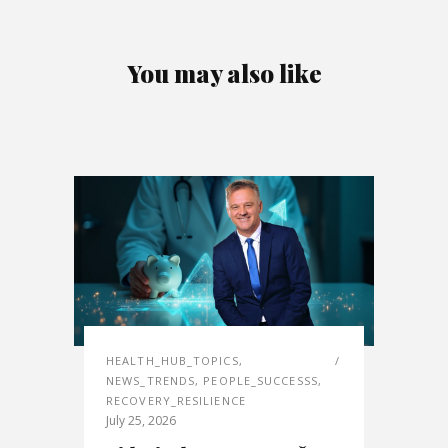
You may also like
HEALTH_HUB_TOPICS
,
NEWS_TRENDS
,
PEOPLE_SUCCESSS
,
RECOVERY_RESILIENCE
July 25, 2026