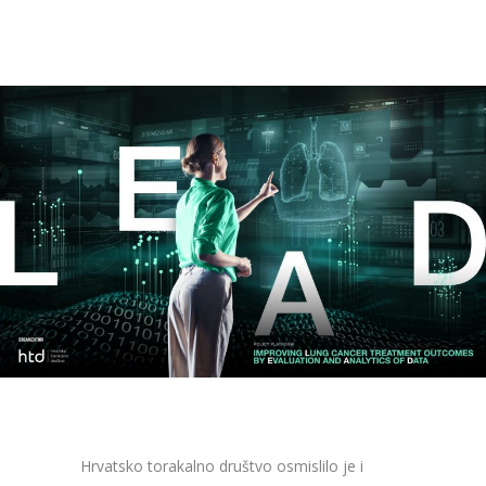
Hrvatsko torakalno društvo osmislilo je i