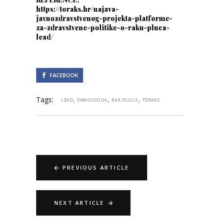
https://toraks.hr/najava-
javnozdravstvenog-projekta-platforme-
za-zdravstvene-politike-o-raku-pluca-
lead/
FACEBOOK
Tags:
,
,
,
LEAD
ONKOLOGIJA
RAK PLUĆA
TORAKS
PREVIOUS ARTICLE
NEXT ARTICLE