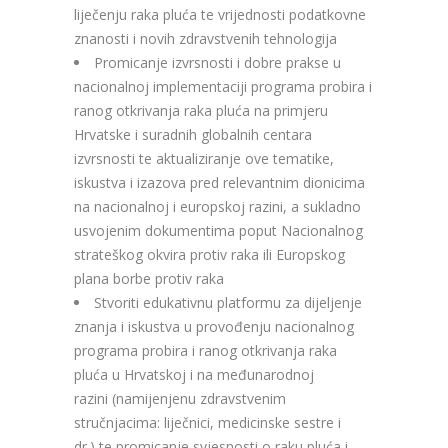
liječenju raka pluća te vrijednosti podatkovne
znanosti i novih zdravstvenih tehnologija
Promicanje izvrsnosti i dobre prakse u
nacionalnoj implementaciji programa probira i
ranog otkrivanja raka pluća na primjeru
Hrvatske i suradnih globalnih centara
izvrsnosti te aktualiziranje ove tematike,
iskustva i izazova pred relevantnim dionicima
na nacionalnoj i europskoj razini, a sukladno
usvojenim dokumentima poput Nacionalnog
strateškog okvira protiv raka ili Europskog
plana borbe protiv raka
Stvoriti edukativnu platformu za dijeljenje
znanja i iskustva u provođenju nacionalnog
programa probira i ranog otkrivanja raka
pluća u Hrvatskoj i na međunarodnoj
razini (namijenjenu zdravstvenim
stručnjacima: liječnici, medicinske sestre i
dr.) te promicanje svjesnosti o raku pluća i