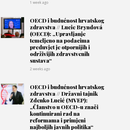
1 week ago
OECD i budućnost hrvatskog
zdravstva // Lucie Bryndová
(OECD): „Upravljanje
temeljeno na podacima
preduvjet je otpornijih i
održivijih zdravstvenih
sustava“
2 weeks ago
OECD i budućnost hrvatskog
zdravstva // Državni tajnik
Zdenko Lucić (MVEP):
„Članstvo u OECD-u znači
kontinuirani rad na
reformama i primjeni
najboljih javnih politika“