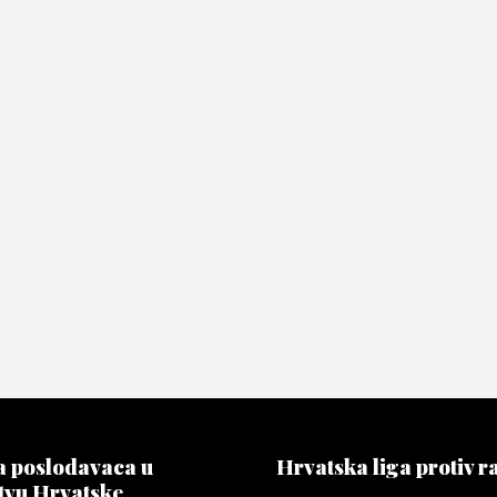
 poslodavaca u
Hrvatska liga protiv r
tvu Hrvatske