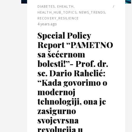
DIABETES
,
EHEALTH
,
HEALTH_HUB_TOPICS
,
NEWS_TRENDS
,
RECOVERY_RESILIENCE
4 years ago
Special Policy
Report “PAMETNO
sa šećernom
bolesti!”- Prof. dr.
sc. Dario Rahelić:
“Kada govorimo o
modernoj
tehnologiji, ona je
zasigurno
svojevrsna
revolucija u