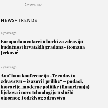
2 weeks ago
NEWS+TRENDS
4 years ago
Europarlamentarci u borbi za zdraviju
budućnost hrvatskih građana- Romana
Jerković
2 years ago
AmCham konferencija „Trendovi u
zdravstvu – izazovi i prilike“ – podaci,
inovacije, moderne politike (financiranja)
lijekova i nove tehnologije u službi
otpornog i održivog zdravstva