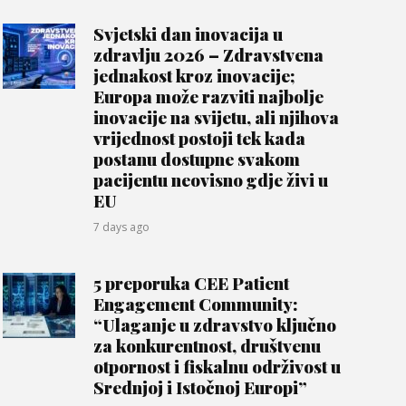
Svjetski dan inovacija u
zdravlju 2026 – Zdravstvena
jednakost kroz inovacije;
Europa može razviti najbolje
inovacije na svijetu, ali njihova
vrijednost postoji tek kada
postanu dostupne svakom
pacijentu neovisno gdje živi u
EU
7 days ago
5 preporuka CEE Patient
Engagement Community:
“Ulaganje u zdravstvo ključno
za konkurentnost, društvenu
otpornost i fiskalnu održivost u
Srednjoj i Istočnoj Europi”