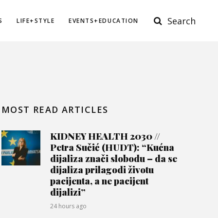
Search
S
LIFE+STYLE
EVENTS+EDUCATION
MOST READ ARTICLES
KIDNEY HEALTH 2030 //
Petra Sučić (HUDT): “Kućna
dijaliza znači slobodu – da se
dijaliza prilagodi životu
pacijenta, a ne pacijent
dijalizi”
24 hours ago