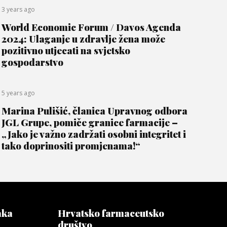
3 years ago
World Economic Forum / Davos Agenda
2024: Ulaganje u zdravlje žena može
pozitivno utjecati na svjetsko
gospodarstvo
5 years ago
Marina Pulišić, članica Upravnog odbora
JGL Grupe, pomiče granice farmacije –
„Jako je važno zadržati osobni integritet i
tako doprinositi promjenama!“
aka
Hrvatsko farmaceutsko
društvo