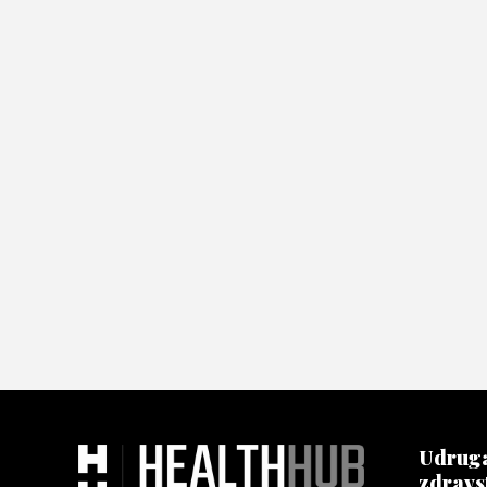
Udruga
zdravs