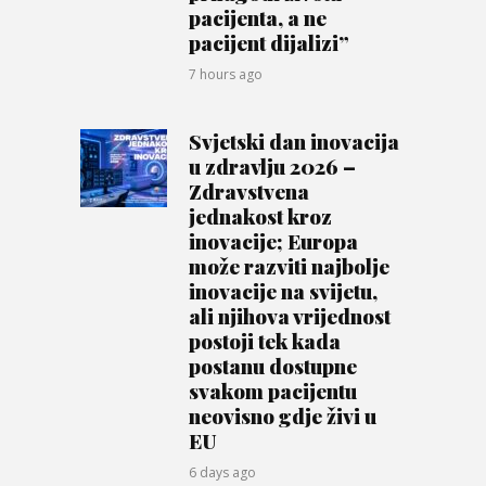
pacijenta, a ne
pacijent dijalizi”
7 hours ago
Svjetski dan inovacija
u zdravlju 2026 –
Zdravstvena
jednakost kroz
inovacije; Europa
može razviti najbolje
inovacije na svijetu,
ali njihova vrijednost
postoji tek kada
postanu dostupne
svakom pacijentu
neovisno gdje živi u
EU
6 days ago