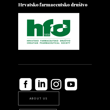
Hrvatsko farmaceutsko društvo
ABOUT US