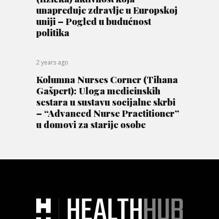
unapređuje zdravlje u Europskoj
uniji – Pogled u budućnost
politika
2 years ago
Kolumna Nurses Corner (Tihana
Gašpert): Uloga medicinskih
sestara u sustavu socijalne skrbi
– “Advanced Nurse Practitioner”
u domovi za starije osobe