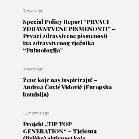
3 years ago
Special Policy Report “PRVACI
ZDRAVSTVENE PISMENOSTI” –
Prvaci zdravstvene pismenosti
iza zdravstvenog rječnika
“Pulmologija”
3 years ago
Žene koje nas inspiriraju! –
Andrea Čović Vidović (Europska
komisija)
12 months ago
Projekt „TIP TOP
GENERATION“ – Tjelesna
(fizička) aktivnost koja