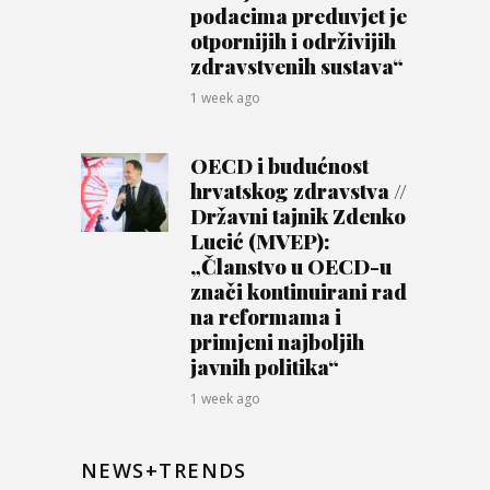
podacima preduvjet je
otpornijih i održivijih
zdravstvenih sustava“
1 week ago
OECD i budućnost
hrvatskog zdravstva //
Državni tajnik Zdenko
Lucić (MVEP):
„Članstvo u OECD-u
znači kontinuirani rad
na reformama i
primjeni najboljih
javnih politika“
1 week ago
NEWS+TRENDS