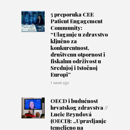
5 preporuka CEE
Patient Engagement
Community:
“Ulaganje u zdravstvo
ključno za
konkurentnost,
društvenu otpornost i
fiskalnu održivost u
Srednjoj i Istočnoj
Europi”
1 week ago
OECD i budućnost
hrvatskog zdravstva //
Lucie Bryndová
(OECD): „Upravljanje
temeljeno na