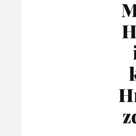
M
H
H
z