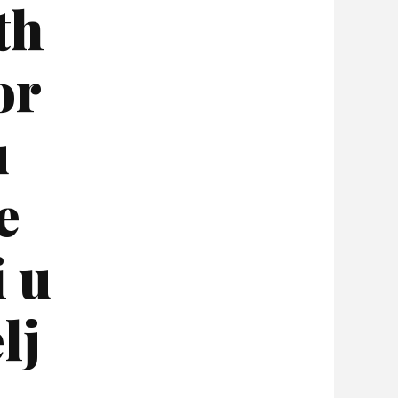
th
or
u
e
 u
lj