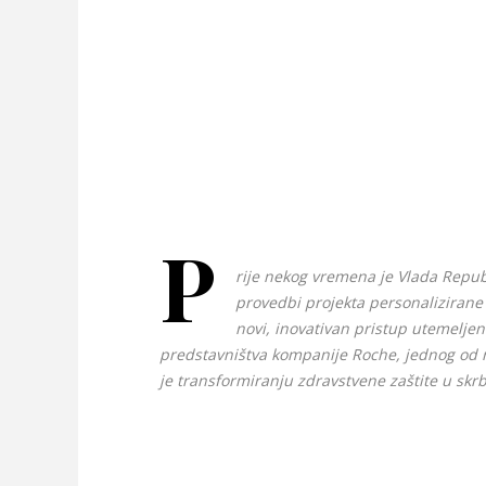
P
rije nekog vremena je Vlada Repub
provedbi projekta personalizirane
novi, inovativan pristup utemeljen
predstavništva kompanije Roche, jednog od n
je transformiranju zdravstvene zaštite u skr