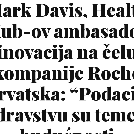
ark Davis, Heal
ub-ov ambasad
inovacija na čel
kompanije Roch
rvatska: “Podaci
dravstvu su teme