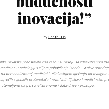
budućnosti
inovacija!”
by
Health Hub
like Hrvatske predstavila vrlo važnu suradnju sa zdravstvenom in
 medicine u onkologiji s ciljem poboljšanja ishoda. Ovakve suradnj
 na personaliziranoj medicini i učinkovitijem liječenju od malignih 
ajvećih svjetskih proizvođača inovativnih lijekova i medicinskih p
b utemeljenu na personaliziranome i data-driven pristupu.