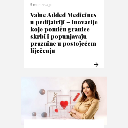
5 months ago
Value Added Medicines
u pedijatriji – Inovacije
koje pomiču granice
skrbi i popunjavaju
praznine u postojećem
liječenju