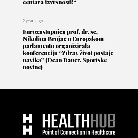
centara izvrsnosti!“
2 years ago
Eurozastupnica prof. dr. sc.
Nikolina Brnjac u Europskom
parlamentu organizirala
konferenciju “Zdrav život postaje
navika” (Dean Bauer, Sportske
novine)