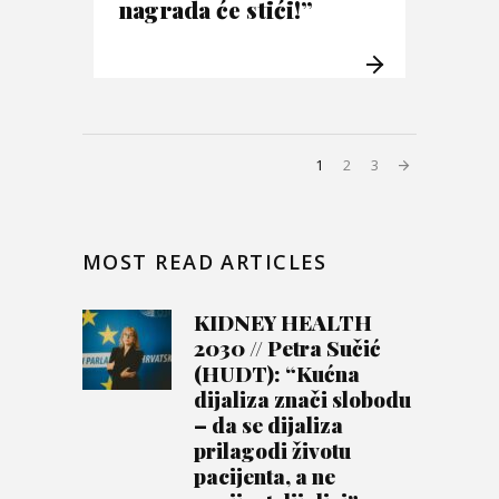
nagrada će stići!”
1
2
3
MOST READ ARTICLES
KIDNEY HEALTH
2030 // Petra Sučić
(HUDT): “Kućna
dijaliza znači slobodu
– da se dijaliza
prilagodi životu
pacijenta, a ne