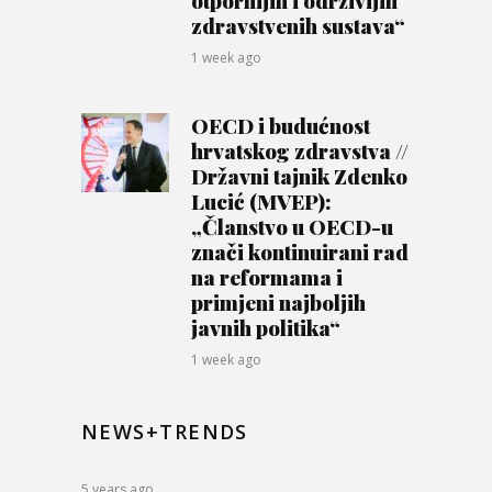
otpornijih i održivijih
zdravstvenih sustava“
1 week ago
OECD i budućnost
hrvatskog zdravstva //
Državni tajnik Zdenko
Lucić (MVEP):
„Članstvo u OECD-u
znači kontinuirani rad
na reformama i
primjeni najboljih
javnih politika“
1 week ago
NEWS+TRENDS
5 years ago