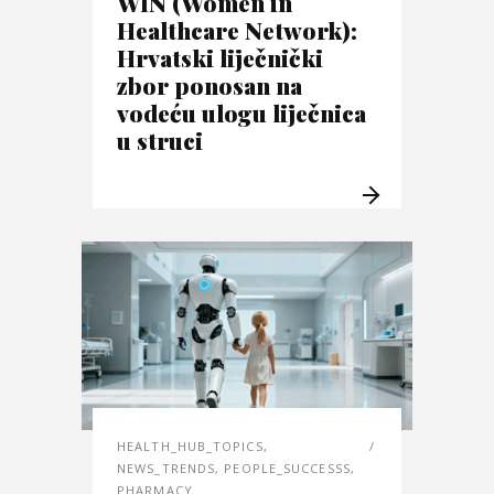
WIN (Women in
Healthcare Network):
Hrvatski liječnički
zbor ponosan na
vodeću ulogu liječnica
u struci
HEALTH_HUB_TOPICS
,
NEWS_TRENDS
,
PEOPLE_SUCCESSS
,
PHARMACY