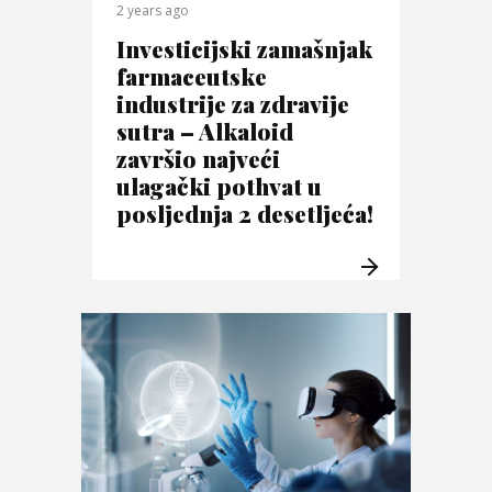
2 years ago
Investicijski zamašnjak
farmaceutske
industrije za zdravije
sutra – Alkaloid
završio najveći
ulagački pothvat u
posljednja 2 desetljeća!