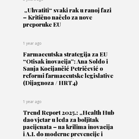
„Uhvatiti“ svaki rak u ranoj fazi
– Kritično načelo za nove
preporuke EU
1 year ago
Farmaceutska strategija za EU
“Otisak inovacija”: Ana Soldo i
Sanja Kocijančić Petričević o
reformi farmaceutske legislative
(Dijagnoza / HRT4)
1 year ago
Trend Report 2025.: „Health Hub
dao vjetar u leđa za boljitak
pacijenata – na krilima inovacija
i A.I. do moderne prevencije i