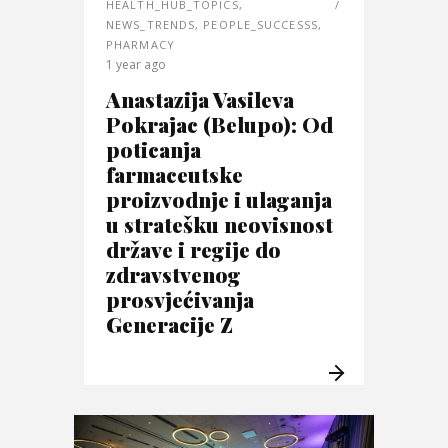
HEALTH_HUB_TOPICS
,
NEWS_TRENDS
,
PEOPLE_SUCCESSS
,
PHARMACY
1 year ago
Anastazija Vasileva
Pokrajac (Belupo): Od
poticanja
farmaceutske
proizvodnje i ulaganja
u stratešku neovisnost
države i regije do
zdravstvenog
prosvjećivanja
Generacije Z