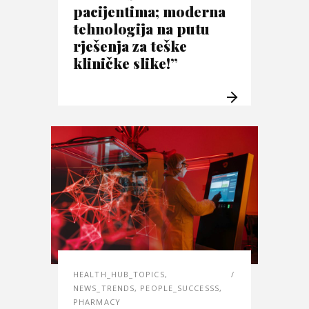
pacijentima; moderna
tehnologija na putu
rješenja za teške
kliničke slike!”
HEALTH_HUB_TOPICS
,
NEWS_TRENDS
,
PEOPLE_SUCCESSS
,
PHARMACY