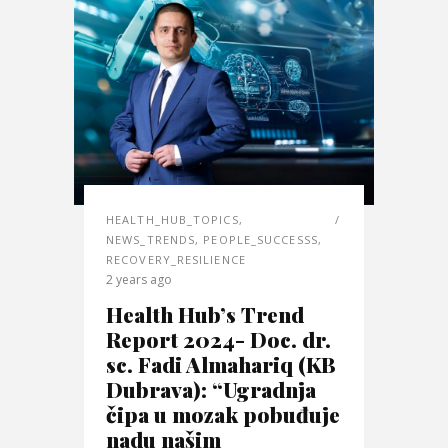
HEALTH_HUB_TOPICS
,
NEWS_TRENDS
,
PEOPLE_SUCCESSS
,
RECOVERY_RESILIENCE
2 years ago
Health Hub’s Trend
Report 2024- Doc. dr.
sc. Fadi Almahariq (KB
Dubrava): “Ugradnja
čipa u mozak pobuđuje
nadu našim