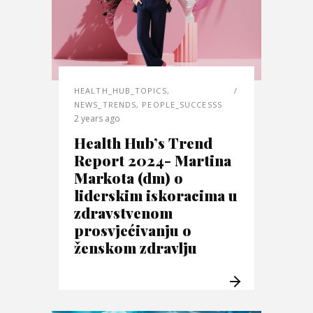
HEALTH_HUB_TOPICS
,
NEWS_TRENDS
,
PEOPLE_SUCCESSS
2 years ago
Health Hub’s Trend
Report 2024- Martina
Markota (dm) o
liderskim iskoracima u
zdravstvenom
prosvjećivanju o
ženskom zdravlju