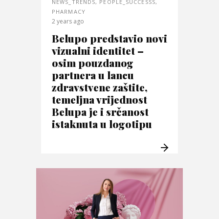
NEWS_TRENDS
,
PEOPLE_SUCCESSS
,
PHARMACY
2 years ago
Belupo predstavio novi
vizualni identitet –
osim pouzdanog
partnera u lancu
zdravstvene zaštite,
temeljna vrijednost
Belupa je i srčanost
istaknuta u logotipu