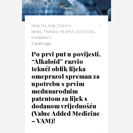
HEALTH_HUB_TOPICS
,
NEWS_TRENDS
,
PEOPLE_SUCCESSS
,
PHARMACY
2 years ago
Po prvi put u povijesti,
“Alkaloid” razvio
tekući oblik lijeka
omeprazol spreman za
upotrebu s prvim
međunarodnim
patentom za lijek s
dodanom vrijednošću
(Value Added Medicine
– VAM)!