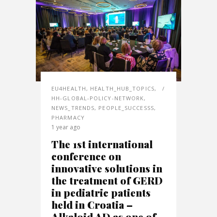
EU4HEALTH
,
HEALTH_HUB_TOPICS
,
HH-GLOBAL-POLICY-NETWORK
,
NEWS_TRENDS
,
PEOPLE_SUCCESSS
,
PHARMACY
1 year ago
The 1st international
conference on
innovative solutions in
the treatment of GERD
in pediatric patients
held in Croatia –
Alkaloid AD as one of