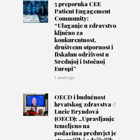
5 preporuka CEE
Patient Engagement
Community:
“Ulaganje u zdravstvo
ključno za
konkurentnost,
društvenu otpornost i
fiskalnu održivost u
Srednjoj i Istočnoj
Europi”
1 week ago
OECD i budućnost
hrvatskog zdravstva //
Lucie Bryndová
(OECD): „Upravljanje
temeljeno na
podacima preduvjet je