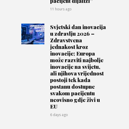
pacijent dijalizi”
11 hours ago
Svjetski dan inovacija
u zdravlju 2026 –
Zdravstvena
jednakost kroz
inovacije; Europa
može razviti najbolje
inovacije na svijetu,
ali njihova vrijednost
postoji tek kada
postanu dostupne
svakom pacijentu
neovisno gdje živi u
EU
6 days ago