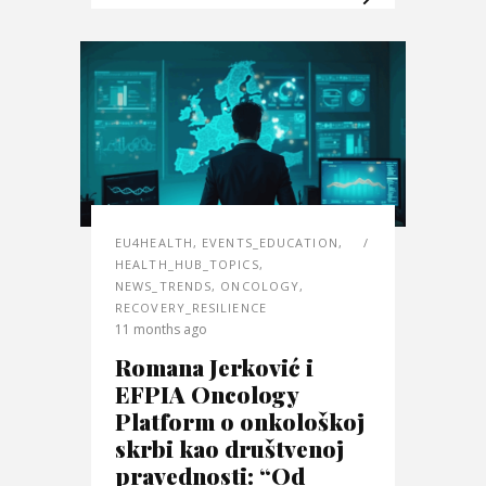
EU4HEALTH
,
EVENTS_EDUCATION
,
HEALTH_HUB_TOPICS
,
NEWS_TRENDS
,
ONCOLOGY
,
RECOVERY_RESILIENCE
11 months ago
Romana Jerković i
EFPIA Oncology
Platform o onkološkoj
skrbi kao društvenoj
pravednosti: “Od