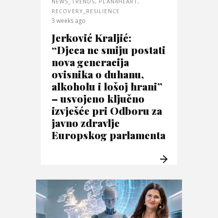
NEWS_TRENDS
,
PLAN4HEART
,
RECOVERY_RESILIENCE
3 weeks ago
Jerković Kraljić:
“Djeca ne smiju postati
nova generacija
ovisnika o duhanu,
alkoholu i lošoj hrani”
– usvojeno ključno
izvješće pri Odboru za
javno zdravlje
Europskog parlamenta