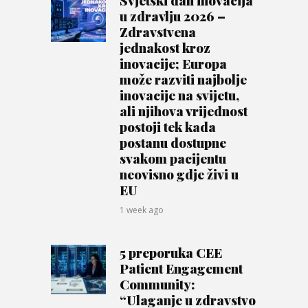
u zdravlju 2026 –
Zdravstvena
jednakost kroz
inovacije; Europa
može razviti najbolje
inovacije na svijetu,
ali njihova vrijednost
postoji tek kada
postanu dostupne
svakom pacijentu
neovisno gdje živi u
EU
1 week ago
5 preporuka CEE
Patient Engagement
Community:
“Ulaganje u zdravstvo