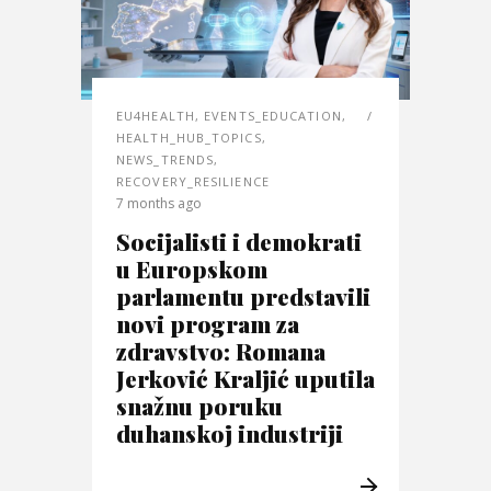
EU4HEALTH
,
EVENTS_EDUCATION
,
HEALTH_HUB_TOPICS
,
NEWS_TRENDS
,
RECOVERY_RESILIENCE
7 months ago
Socijalisti i demokrati
u Europskom
parlamentu predstavili
novi program za
zdravstvo: Romana
Jerković Kraljić uputila
snažnu poruku
duhanskoj industriji