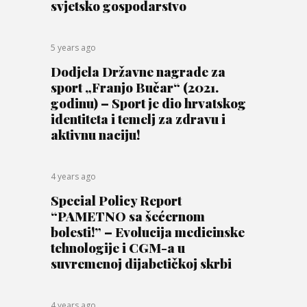
svjetsko gospodarstvo
5 years ago
Dodjela Državne nagrade za
sport „Franjo Bučar“ (2021.
godinu) – Sport je dio hrvatskog
identiteta i temelj za zdravu i
aktivnu naciju!
4 years ago
Special Policy Report
“PAMETNO sa šećernom
bolesti!” – Evolucija medicinske
tehnologije i CGM-a u
suvremenoj dijabetičkoj skrbi
4 years ago