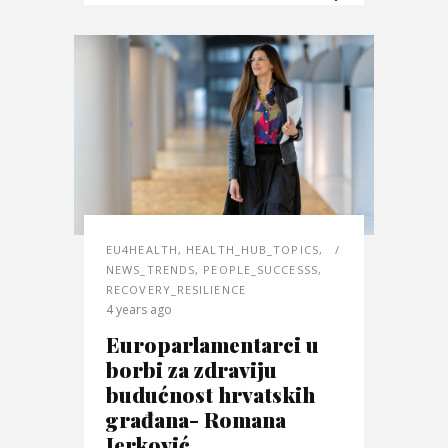
EU4HEALTH
,
HEALTH_HUB_TOPICS
,
NEWS_TRENDS
,
PEOPLE_SUCCESSS
,
RECOVERY_RESILIENCE
4 years ago
Europarlamentarci u
borbi za zdraviju
budućnost hrvatskih
građana- Romana
Jerković