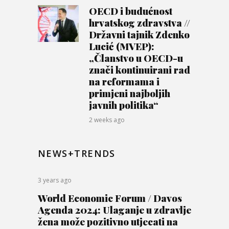
OECD i budućnost
hrvatskog zdravstva //
Državni tajnik Zdenko
Lucić (MVEP):
„Članstvo u OECD-u
znači kontinuirani rad
na reformama i
primjeni najboljih
javnih politika“
2 weeks ago
NEWS+TRENDS
3 years ago
World Economic Forum / Davos
Agenda 2024: Ulaganje u zdravlje
žena može pozitivno utjecati na