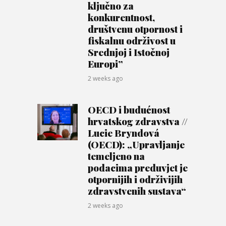
ključno za
konkurentnost,
društvenu otpornost i
fiskalnu održivost u
Srednjoj i Istočnoj
Europi”
2 weeks ago
OECD i budućnost
hrvatskog zdravstva //
Lucie Bryndová
(OECD): „Upravljanje
temeljeno na
podacima preduvjet je
otpornijih i održivijih
zdravstvenih sustava“
2 weeks ago