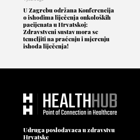
U Zagrebu održana Konferencija
o ishodima liječenja onkoloških
pacijenata u Hrvatskoj:
Zdravstveni sustav mora se
temeljiti na praćenju i mjerenju
ishoda liječenja!
Udruga poslodavaca u zdravstvu
Hrvatske