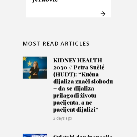
MOST READ ARTICLES
KIDNEY HEALTH
2030 // Petra Sučić
(HUDT): “Kućna
dijaliza znači slobodu
– da se dijaliza
prilagodi životu
pacijenta, a ne
pacijent dijalizi”
2 days ago
Svjetski dan inovacija