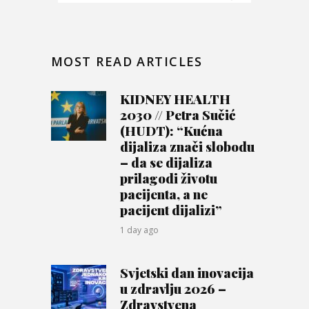
MOST READ ARTICLES
KIDNEY HEALTH
2030 // Petra Sučić
(HUDT): “Kućna
dijaliza znači slobodu
– da se dijaliza
prilagodi životu
pacijenta, a ne
pacijent dijalizi”
1 day ago
Svjetski dan inovacija
u zdravlju 2026 –
Zdravstvena