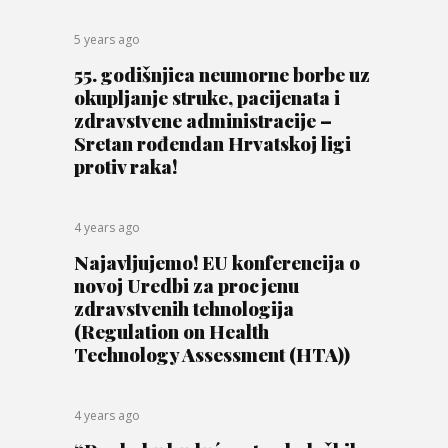
5 years ago
55. godišnjica neumorne borbe uz
okupljanje struke, pacijenata i
zdravstvene administracije –
Sretan rođendan Hrvatskoj ligi
protiv raka!
4 years ago
Najavljujemo! EU konferencija o
novoj Uredbi za procjenu
zdravstvenih tehnologija
(Regulation on Health
Technology Assessment (HTA))
4 years ago