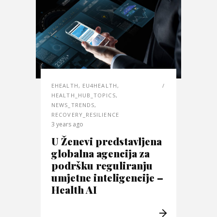
EHEALTH
,
EU4HEALTH
,
HEALTH_HUB_TOPICS
,
NEWS_TRENDS
,
RECOVERY_RESILIENCE
3 years ago
U Ženevi predstavljena
globalna agencija za
podršku reguliranju
umjetne inteligencije –
Health AI