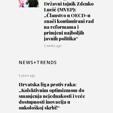
Državni tajnik Zdenko
Lucić (MVEP):
„Članstvo u OECD-u
znači kontinuirani rad
na reformama i
primjeni najboljih
javnih politika“
2 weeks ago
NEWS+TRENDS
3 years ago
Hrvatska liga protiv raka:
„Kolektivnim optimizmom do
smanjenja nejednakosti i veće
dostupnosti inovacija u
onkološkoj skrbi!“