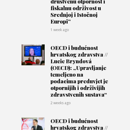
društvenu otpornost i
fiskalnu održivost u
Srednjoj i Istočnoj
Europi”
1 week ago
OECD i budućnost
hrvatskog zdravstva //
Lucie Bryndová
(OECD): „Upravljanje
temeljeno na
podacima preduvjet je
otpornijih i održivijih
zdravstvenih sustava“
2 weeks ago
OECD i budućnost
hrvatskog zdravstva //