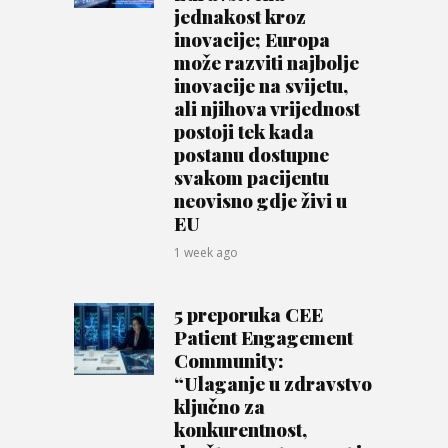
jednakost kroz
inovacije; Europa
može razviti najbolje
inovacije na svijetu,
ali njihova vrijednost
postoji tek kada
postanu dostupne
svakom pacijentu
neovisno gdje živi u
EU
1 week ago
5 preporuka CEE
Patient Engagement
Community:
“Ulaganje u zdravstvo
ključno za
konkurentnost,