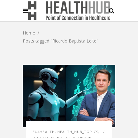
Home
/
Posts tagged "Ricardo Baptista Leite"
EU4HEALTH
,
HEALTH_HUB_TOPICS
,
HH-GLOBAL-POLICY-NETWORK
,