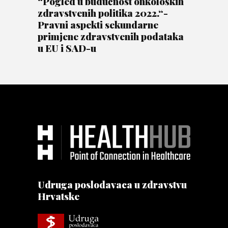
“Pogled u budućnost onkoloških
zdravstvenih politika 2022.“-
Pravni aspekti sekundarne
primjene zdravstvenih podataka
u EU i SAD-u
Udruga poslodavaca u zdravstvu
Hrvatske