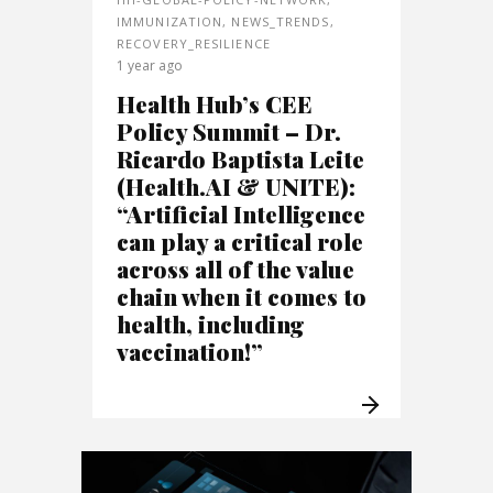
IMMUNIZATION
,
NEWS_TRENDS
,
RECOVERY_RESILIENCE
1 year ago
Health Hub’s CEE
Policy Summit – Dr.
Ricardo Baptista Leite
(Health.AI & UNITE):
“Artificial Intelligence
can play a critical role
across all of the value
chain when it comes to
health, including
vaccination!”