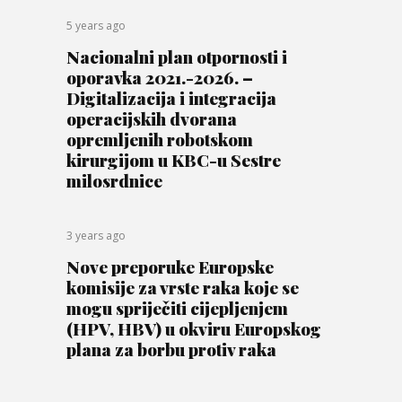
5 years ago
Nacionalni plan otpornosti i
oporavka 2021.-2026. –
Digitalizacija i integracija
operacijskih dvorana
opremljenih robotskom
kirurgijom u KBC-u Sestre
milosrdnice
3 years ago
Nove preporuke Europske
komisije za vrste raka koje se
mogu spriječiti cijepljenjem
(HPV, HBV) u okviru Europskog
plana za borbu protiv raka