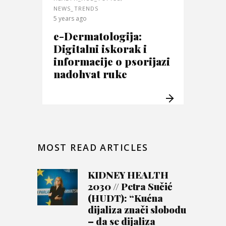
NEWS_TRENDS
5 years ago
e-Dermatologija:
Digitalni iskorak i
informacije o psorijazi
nadohvat ruke
MOST READ ARTICLES
KIDNEY HEALTH
2030 // Petra Sučić
(HUDT): “Kućna
dijaliza znači slobodu
– da se dijaliza