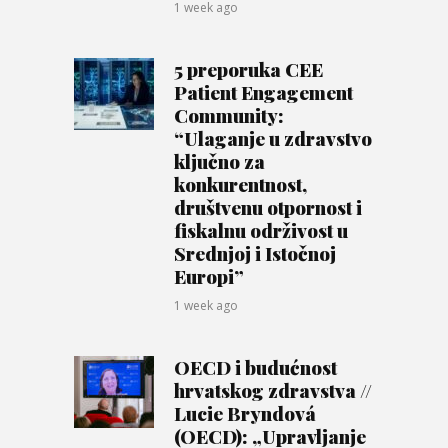
1 week ago
5 preporuka CEE
Patient Engagement
Community:
“Ulaganje u zdravstvo
ključno za
konkurentnost,
društvenu otpornost i
fiskalnu održivost u
Srednjoj i Istočnoj
Europi”
1 week ago
OECD i budućnost
hrvatskog zdravstva //
Lucie Bryndová
(OECD): „Upravljanje