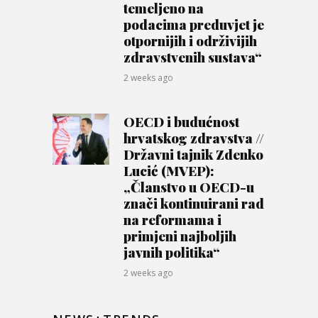
temeljeno na
podacima preduvjet je
otpornijih i održivijih
zdravstvenih sustava“
2 weeks ago
OECD i budućnost
hrvatskog zdravstva //
Državni tajnik Zdenko
Lucić (MVEP):
„Članstvo u OECD-u
znači kontinuirani rad
na reformama i
primjeni najboljih
javnih politika“
2 weeks ago