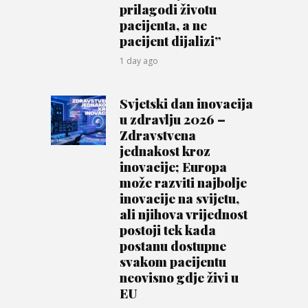
prilagodi životu
pacijenta, a ne
pacijent dijalizi”
1 day ago
Svjetski dan inovacija
u zdravlju 2026 –
Zdravstvena
jednakost kroz
inovacije; Europa
može razviti najbolje
inovacije na svijetu,
ali njihova vrijednost
postoji tek kada
postanu dostupne
svakom pacijentu
neovisno gdje živi u
EU