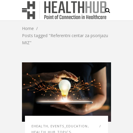
Home
/
Posts tagged "Referentni centar za psorijazu
MIZ"
EHEALTH
,
EVENTS_EDUCATION
,
HEALTH_HUB_TOPICS
,