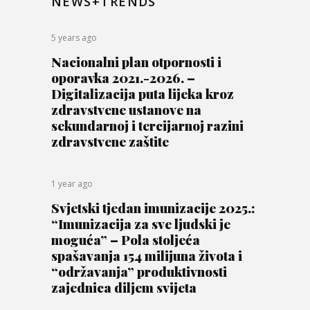
NEWS+TRENDS
5 years ago
Nacionalni plan otpornosti i
oporavka 2021.-2026. –
Digitalizacija puta lijeka kroz
zdravstvene ustanove na
sekundarnoj i tercijarnoj razini
zdravstvene zaštite
1 year ago
Svjetski tjedan imunizacije 2025.:
“Imunizacija za sve ljudski je
moguća” – Pola stoljeća
spašavanja 154 milijuna života i
“održavanja” produktivnosti
zajednica diljem svijeta