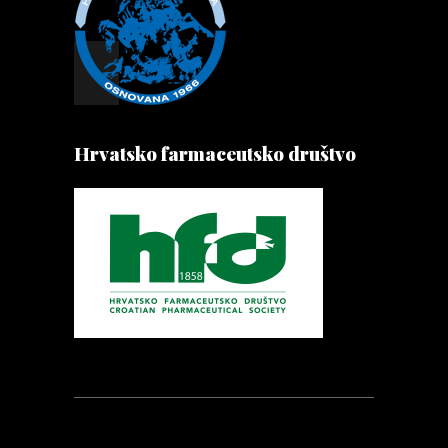
Hrvatsko farmaceutsko društvo