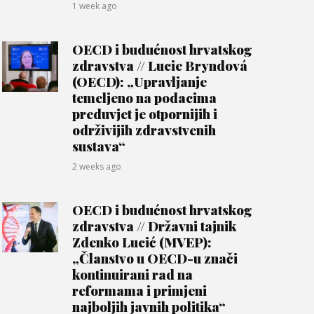
1 week ago
OECD i budućnost hrvatskog
zdravstva // Lucie Bryndová
(OECD): „Upravljanje
temeljeno na podacima
preduvjet je otpornijih i
održivijih zdravstvenih
sustava“
2 weeks ago
OECD i budućnost hrvatskog
zdravstva // Državni tajnik
Zdenko Lucić (MVEP):
„Članstvo u OECD-u znači
kontinuirani rad na
reformama i primjeni
najboljih javnih politika“