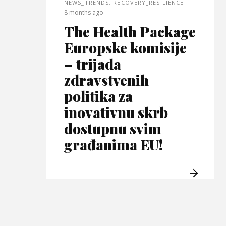
NEWS_TRENDS
,
RECOVERY_RESILIENCE
8 months ago
The Health Package
Europske komisije
– trijada
zdravstvenih
politika za
inovativnu skrb
dostupnu svim
građanima EU!