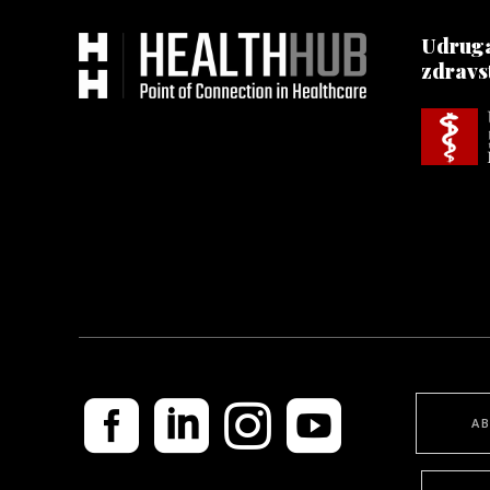
Udruga
zdravs
A