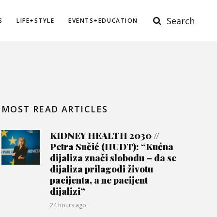
Search
S
LIFE+STYLE
EVENTS+EDUCATION
MOST READ ARTICLES
KIDNEY HEALTH 2030 //
Petra Sučić (HUDT): “Kućna
dijaliza znači slobodu – da se
dijaliza prilagodi životu
pacijenta, a ne pacijent
dijalizi”
24 hours ago