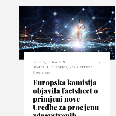
EVENTS_EDUCATION
,
HEALTH_HUB_TOPICS
,
NEWS_TRENDS
3 years ago
Europska komisija
objavila factsheet o
primjeni nove
Uredbe za procjenu
zdravstvenih