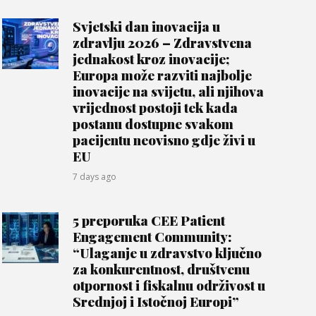
Svjetski dan inovacija u
zdravlju 2026 – Zdravstvena
jednakost kroz inovacije;
Europa može razviti najbolje
inovacije na svijetu, ali njihova
vrijednost postoji tek kada
postanu dostupne svakom
pacijentu neovisno gdje živi u
EU
7 days ago
5 preporuka CEE Patient
Engagement Community:
“Ulaganje u zdravstvo ključno
za konkurentnost, društvenu
otpornost i fiskalnu održivost u
Srednjoj i Istočnoj Europi”