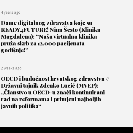
4 years ago
Dame digitalnog zdravstva koje su
READY4FUTURE! Nina Šesto (Klinika
Magdalena): “Naša virtualna klinika
pruža skrb za 12.000 pacijenata
godišnje!”
2 weeks ago
OECD i budućnost hrvatskog zdravstva //
Državni tajnik Zdenko Lucić (MVEP):
„Članstvo u OECD-u znači kontinuirani
rad na reformama i primjeni najboljih
javnih politika“