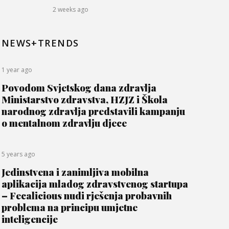
2 weeks ago
NEWS+TRENDS
1 year ago
Povodom Svjetskog dana zdravlja
Ministarstvo zdravstva, HZJZ i Škola
narodnog zdravlja predstavili kampanju
o mentalnom zdravlju djece
5 years ago
Jedinstvena i zanimljiva mobilna
aplikacija mladog zdravstvenog startupa
– Fecalicious nudi rješenja probavnih
problema na principu umjetne
inteligencije