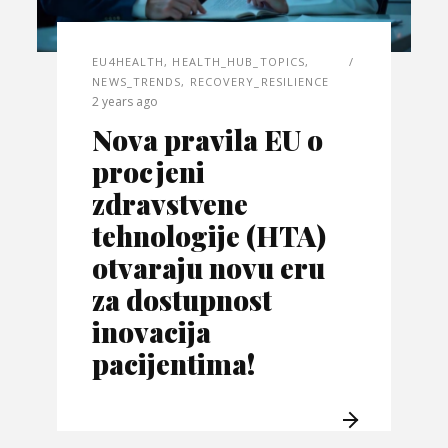
EU4HEALTH
,
HEALTH_HUB_TOPICS
,
NEWS_TRENDS
,
RECOVERY_RESILIENCE
2 years ago
Nova pravila EU o
procjeni
zdravstvene
tehnologije (HTA)
otvaraju novu eru
za dostupnost
inovacija
pacijentima!