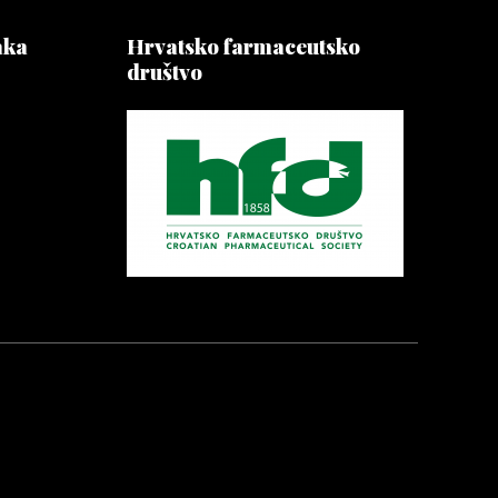
aka
Hrvatsko farmaceutsko
društvo