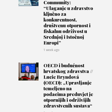
Community:
“Ulaganje u zdravstvo
ključno za
konkurentnost,
društvenu otpornost i
fiskalnu održivost u
Srednjoj i Istočnoj
Europi”
1 week ago
OECD i budućnost
hrvatskog zdravstva //
Lucie Bryndová
(OECD): „Upravljanje
temeljeno na
podacima preduvjet je
otpornijih i održivijih
zdravstvenih sustava“