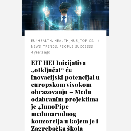
EU4HEALTH
,
HEALTH_HUB_TOPICS
,
NEWS_TRENDS
,
PEOPLE_SUCCESSS
4 years ago
EIT HEI Inicijativa
„otključat“ će
inovacijski potencijal u
europskom visokom
obrazovanju – Među
odabranim projektima
je 4InnoPipe
međunarodnog
konzorcija u kojem je i
Zagrebačka škola