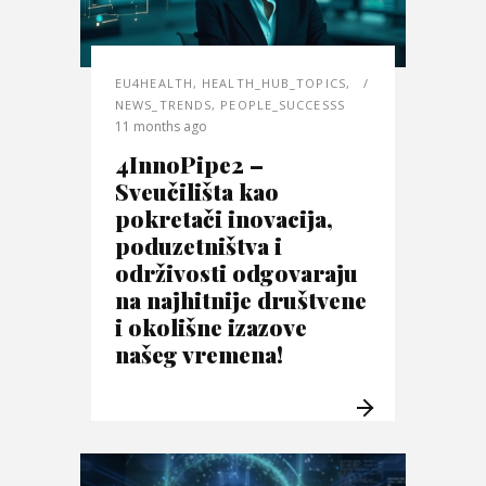
EU4HEALTH
,
HEALTH_HUB_TOPICS
,
NEWS_TRENDS
,
PEOPLE_SUCCESSS
11 months ago
4InnoPipe2 –
Sveučilišta kao
pokretači inovacija,
poduzetništva i
održivosti odgovaraju
na najhitnije društvene
i okolišne izazove
našeg vremena!