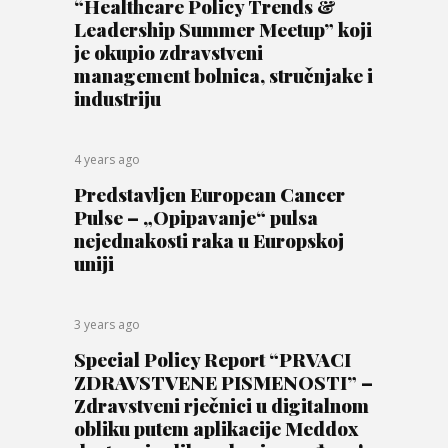
“Healthcare Policy Trends &
Leadership Summer Meetup” koji
je okupio zdravstveni
management bolnica, stručnjake i
industriju
4 years ago
Predstavljen European Cancer
Pulse – „Opipavanje“ pulsa
nejednakosti raka u Europskoj
uniji
3 years ago
Special Policy Report “PRVACI
ZDRAVSTVENE PISMENOSTI” –
Zdravstveni rječnici u digitalnom
obliku putem aplikacije Meddox