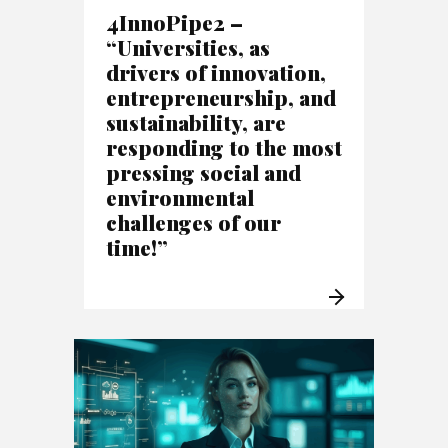
4InnoPipe2 –
“Universities, as
drivers of innovation,
entrepreneurship, and
sustainability, are
responding to the most
pressing social and
environmental
challenges of our
time!”