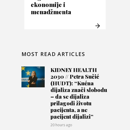
ekonomije i
menadžmenta
MOST READ ARTICLES
KIDNEY HEALTH
2030 // Petra Sučić
(HUDT): “Kućna
dijaliza znači slobodu
– da se dijaliza
prilagodi životu
pacijenta, a ne
pacijent dijalizi”
20 hours ago