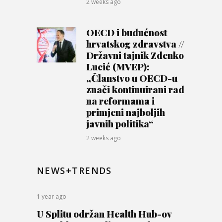
2 weeks ago
OECD i budućnost
hrvatskog zdravstva //
Državni tajnik Zdenko
Lucić (MVEP):
„Članstvo u OECD-u
znači kontinuirani rad
na reformama i
primjeni najboljih
javnih politika“
2 weeks ago
NEWS+TRENDS
1 year ago
U Splitu održan Health Hub-ov