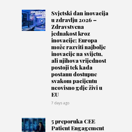
Svjetski dan inovacija
u zdravlju 2026 –
Zdravstvena
jednakost kroz
inovacije; Europa
može razviti najbolje
inovacije na svijetu,
ali njihova vrijednost
postoji tek kada
postanu dostupne
svakom pacijentu
neovisno gdje živi u
EU
7 days ago
5 preporuka CEE
Patient Engagement