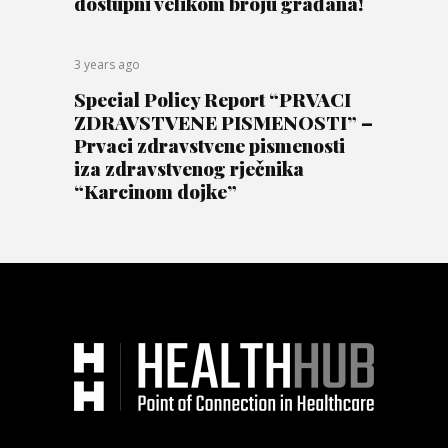
dostupni velikom broju građana!
3 years ago
Special Policy Report “PRVACI
ZDRAVSTVENE PISMENOSTI” –
Prvaci zdravstvene pismenosti
iza zdravstvenog rječnika
“Karcinom dojke”