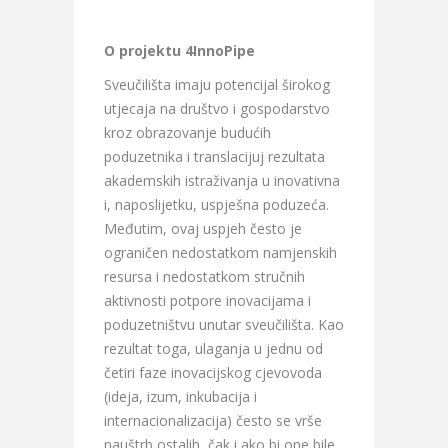
O projektu 4InnoPipe
Sveučilišta imaju potencijal širokog
utjecaja na društvo i gospodarstvo
kroz obrazovanje budućih
poduzetnika i translacijuj rezultata
akademskih istraživanja u inovativna
i, naposlijetku, uspješna poduzeća.
Međutim, ovaj uspjeh često je
ograničen nedostatkom namjenskih
resursa i nedostatkom stručnih
aktivnosti potpore inovacijama i
poduzetništvu unutar sveučilišta. Kao
rezultat toga, ulaganja u jednu od
četiri faze inovacijskog cjevovoda
(ideja, izum, inkubacija i
internacionalizacija) često se vrše
nauštrb ostalih, čak i ako bi one bile