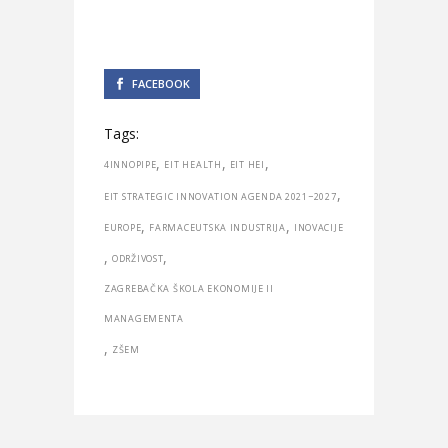
FACEBOOK
Tags:
,
,
,
4INNOPIPE
EIT HEALTH
EIT HEI
,
EIT STRATEGIC INNOVATION AGENDA 2021−2027
,
,
EUROPE
FARMACEUTSKA INDUSTRIJA
INOVACIJE
,
,
ODRŽIVOST
ZAGREBAČKA ŠKOLA EKONOMIJE II
MANAGEMENTA
,
ZŠEM