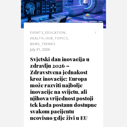
EVENTS_EDUCATION
,
HEALTH_HUB_TOPICS
,
NEWS_TRENDS
July 31, 2026
Svjetski dan inovacija u
zdravlju 2026 –
Zdravstvena jednakost
kroz inovacije; Europa
može razviti najbolje
inovacije na svijetu, ali
njihova vrijednost postoji
tek kada postanu dostupne
svakom pacijentu
neovisno gdje živi u EU