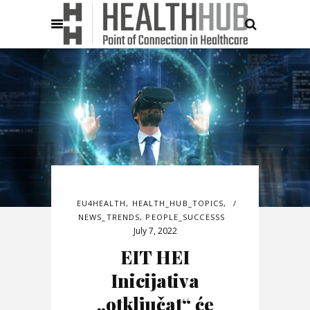
EU4HEALTH
,
HEALTH_HUB_TOPICS
,
NEWS_TRENDS
,
PEOPLE_SUCCESSS
July 7, 2022
EIT HEI
Inicijativa
„otključat“ će