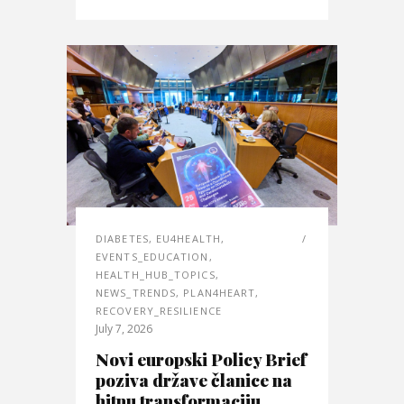
DIABETES
,
EU4HEALTH
,
EVENTS_EDUCATION
,
HEALTH_HUB_TOPICS
,
NEWS_TRENDS
,
PLAN4HEART
,
RECOVERY_RESILIENCE
July 7, 2026
Novi europski Policy Brief
poziva države članice na
hitnu transformaciju