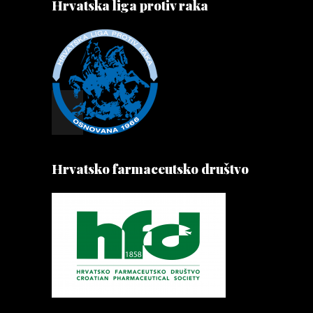
Hrvatska liga protiv raka
Hrvatsko farmaceutsko društvo