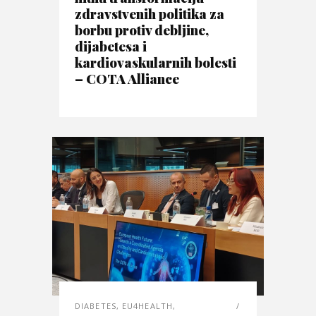
zdravstvenih politika za
borbu protiv debljine,
dijabetesa i
kardiovaskularnih bolesti
– COTA Alliance
DIABETES
,
EU4HEALTH
,