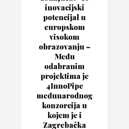
inovacijski
potencijal u
europskom
visokom
obrazovanju –
Među
odabranim
projektima je
4InnoPipe
međunarodnog
konzorcija u
kojem je i
Zagrebačka