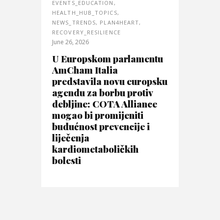
EVENTS_EDUCATION
,
HEALTH_HUB_TOPICS
,
NEWS_TRENDS
,
PLAN4HEART
,
RECOVERY_RESILIENCE
June 26, 2026
U Europskom parlamentu
AmCham Italia
predstavila novu europsku
agendu za borbu protiv
debljine: COTA Alliance
mogao bi promijeniti
budućnost prevencije i
liječenja
kardiometaboličkih
bolesti