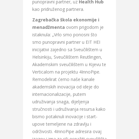
punopravni partner, uz
Health Hub
kao pridruženog partnera.
Zagrebačka škola ekonomije i
menadžmenta
ovom prigodom je
istaknula: „Vrlo smo ponosni što
smo punopravni partner u EIT HEI
inicijativi zajedno sa Sveučilištem u
Helsinkiju, Sveučilištem Reutlingen,
Akademskim sveučilištem u Kijevu te
Verticalom na projektu 4InnoPipe.
Remodelirat ćemo naše kanale
akademskih inovacija od ideje do
internacionalizacije, putem
udruživanja snaga, dijeljenja
stručnosti i udruživanja resursa kako
bismo potaknuli inovacije i start-
upove temeljene na zdravlju i
održivosti. 4InnoPipe adresira ovaj
izazov i ima za cilj osnažiti sveučilišta