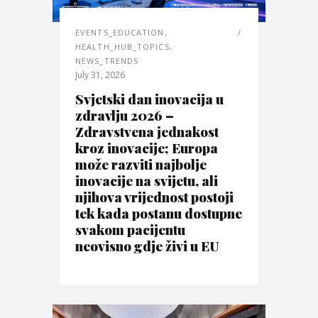
EVENTS_EDUCATION
,
HEALTH_HUB_TOPICS
,
NEWS_TRENDS
July 31, 2026
Svjetski dan inovacija u
zdravlju 2026 –
Zdravstvena jednakost
kroz inovacije; Europa
može razviti najbolje
inovacije na svijetu, ali
njihova vrijednost postoji
tek kada postanu dostupne
svakom pacijentu
neovisno gdje živi u EU