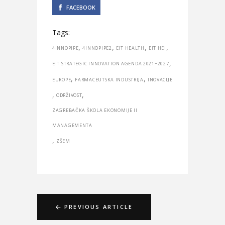
FACEBOOK
Tags:
,
,
,
,
4INNOPIPE
4INNOPIPE2
EIT HEALTH
EIT HEI
,
EIT STRATEGIC INNOVATION AGENDA 2021−2027
,
,
EUROPE
FARMACEUTSKA INDUSTRIJA
INOVACIJE
,
,
ODRŽIVOST
ZAGREBAČKA ŠKOLA EKONOMIJE II
MANAGEMENTA
,
ZŠEM
PREVIOUS ARTICLE