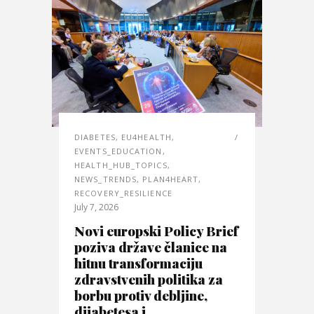
DIABETES
,
EU4HEALTH
,
EVENTS_EDUCATION
,
HEALTH_HUB_TOPICS
,
NEWS_TRENDS
,
PLAN4HEART
,
RECOVERY_RESILIENCE
July 7, 2026
Novi europski Policy Brief
poziva države članice na
hitnu transformaciju
zdravstvenih politika za
borbu protiv debljine,
dijabetesa i