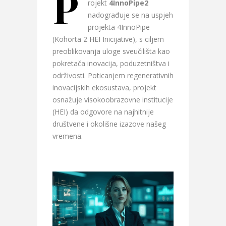
P
rojekt
4InnoPipe2
nadograđuje se na uspjeh
projekta 4InnoPipe
(Kohorta 2 HEI Inicijative), s ciljem
preoblikovanja uloge sveučilišta kao
pokretača inovacija, poduzetništva i
održivosti. Poticanjem regenerativnih
inovacijskih ekosustava, projekt
osnažuje visokoobrazovne institucije
(HEI) da odgovore na najhitnije
društvene i okolišne izazove našeg
vremena.