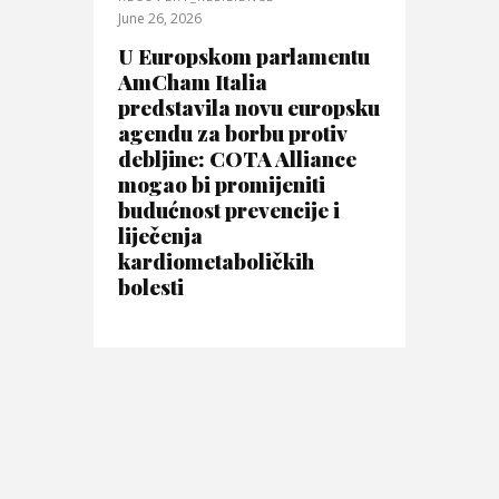
June 26, 2026
U Europskom parlamentu
AmCham Italia
predstavila novu europsku
agendu za borbu protiv
debljine: COTA Alliance
mogao bi promijeniti
budućnost prevencije i
liječenja
kardiometaboličkih
bolesti