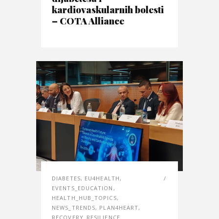
kardiovaskularnih bolesti
– COTA Alliance
DIABETES
,
EU4HEALTH
,
EVENTS_EDUCATION
,
HEALTH_HUB_TOPICS
,
NEWS_TRENDS
,
PLAN4HEART
,
RECOVERY_RESILIENCE