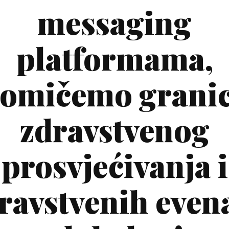
messaging
platformama,
omičemo grani
zdravstvenog
prosvjećivanja i
ravstvenih even