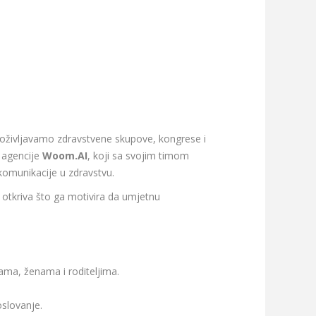
i doživljavamo zdravstvene skupove, kongrese i
 agencije
Woom.AI
, koji sa svojim timom
komunikacije u zdravstvu.
 otkriva što ga motivira da umjetnu
ama, ženama i roditeljima.
slovanje.