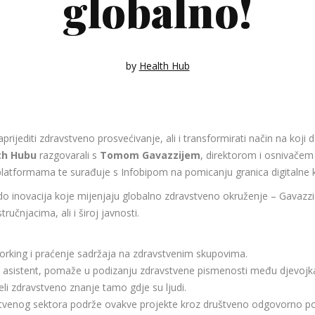
globalno!
by
Health Hub
rijediti zdravstveno prosvećivanje, ali i transformirati način na koj
th Hubu
razgovarali s
Tomom Gavazzijem
, direktorom i osnivačem
platformama te surađuje s Infobipom na pomicanju granica digitalne 
do inovacija koje mijenjaju globalno zdravstveno okruženje – Gavazzi
tručnjacima, ali i široj javnosti.
orking i praćenje sadržaja na zdravstvenim skupovima.
oški asistent, pomaže u podizanju zdravstvene pismenosti među djevojk
i zdravstveno znanje tamo gdje su ljudi.
stvenog sektora podrže ovakve projekte kroz društveno odgovorno po