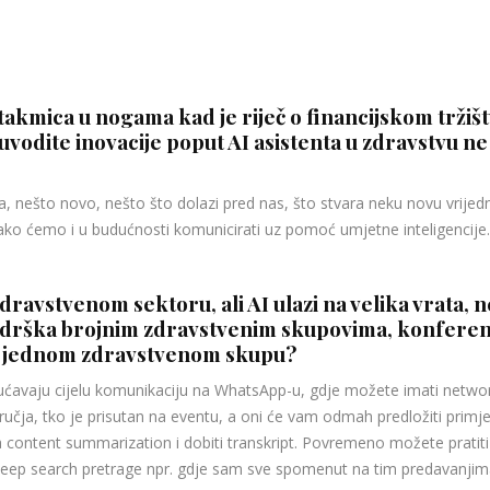
takmica u nogama kad je riječ o financijskom tržiš
 uvodite inovacije poput AI asistenta u zdravstvu n
a, nešto novo, nešto što dolazi pred nas, što stvara neku novu vrije
ako ćemo i u budućnosti komunicirati uz pomoć umjetne inteligencije.
ravstvenom sektoru, ali AI ulazi na velika vrata, n
podrška brojnim zdravstvenim skupovima, konferen
i jednom zdravstvenom skupu?
avaju cijelu komunikaciju na WhatsApp-u, gdje možete imati network
dručja, tko je prisutan na eventu, a oni će vam odmah predložiti primjer
 content summarization i dobiti transkript. Povremeno možete pratit
ep search pretrage npr. gdje sam sve spomenut na tim predavanjima