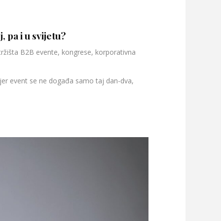
 pa i u svijetu?
tržišta B2B evente, kongrese, korporativna
d, jer event se ne događa samo taj dan-dva,