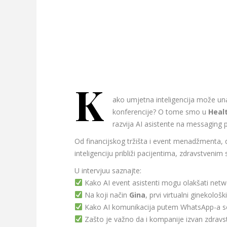
K
ako umjetna inteligencija može unap
konferencije? O tome smo u
Heal
razvija AI asistente na messaging 
Od financijskog tržišta i event menadžmenta, 
inteligenciju približi pacijentima, zdravstvenim s
U intervjuu saznajte:
Kako AI event asistenti mogu olakšati netw
Na koji način
Gina
, prvi virtualni ginekol
Kako AI komunikacija putem WhatsApp-a sel
Zašto je važno da i kompanije izvan zdrav