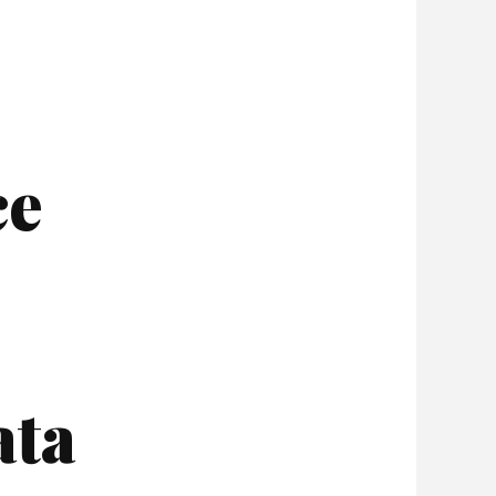
ce
ata