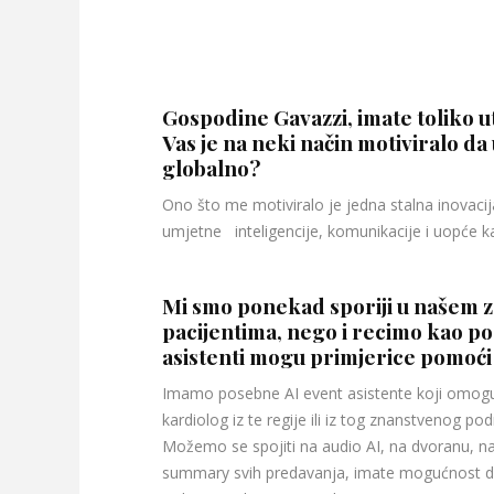
Gospodine Gavazzi, imate toliko u
Vas je na neki način motiviralo da
globalno?
Ono što me motiviralo je jedna stalna inovacij
umjetne inteligencije, komunikacije i uopće k
Mi smo ponekad sporiji u našem zd
pacijentima, nego i recimo kao 
asistenti mogu primjerice pomoć
Imamo posebne AI event asistente koji omoguć
kardiolog iz te regije ili iz tog znanstvenog po
Možemo se spojiti na audio AI, na dvoranu, na
summary svih predavanja, imate mogućnost de