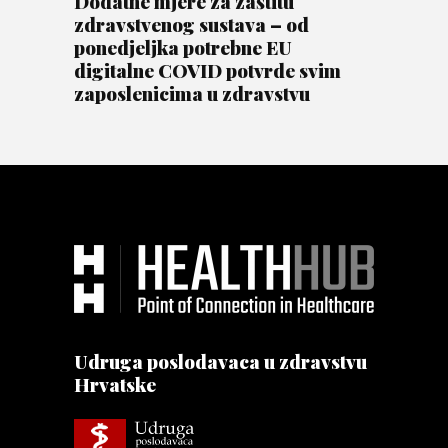
Dodatne mjere za zaštitu
zdravstvenog sustava – od
ponedjeljka potrebne EU
digitalne COVID potvrde svim
zaposlenicima u zdravstvu
Udruga poslodavaca u zdravstvu
Hrvatske