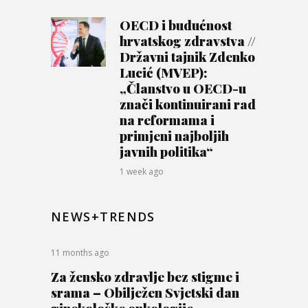
OECD i budućnost
hrvatskog zdravstva //
Državni tajnik Zdenko
Lucić (MVEP):
„Članstvo u OECD-u
znači kontinuirani rad
na reformama i
primjeni najboljih
javnih politika“
1 week ago
NEWS+TRENDS
11 months ago
Za žensko zdravlje bez stigme i
srama – Obilježen Svjetski dan
ginekološke onkologije