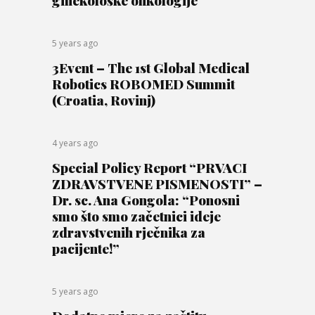
5 years ago
3Event – The 1st Global Medical
Robotics ROBOMED Summit
(Croatia, Rovinj)
4 years ago
Special Policy Report “PRVACI
ZDRAVSTVENE PISMENOSTI” –
Dr. sc. Ana Gongola: “Ponosni
smo što smo začetnici ideje
zdravstvenih rječnika za
pacijente!”
5 years ago