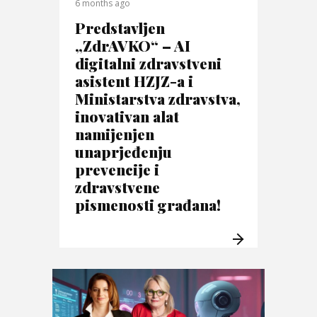
6 months ago
Predstavljen
„ZdrAVKO“ – AI
digitalni zdravstveni
asistent HZJZ-a i
Ministarstva zdravstva,
inovativan alat
namijenjen
unaprjeđenju
prevencije i
zdravstvene
pismenosti građana!