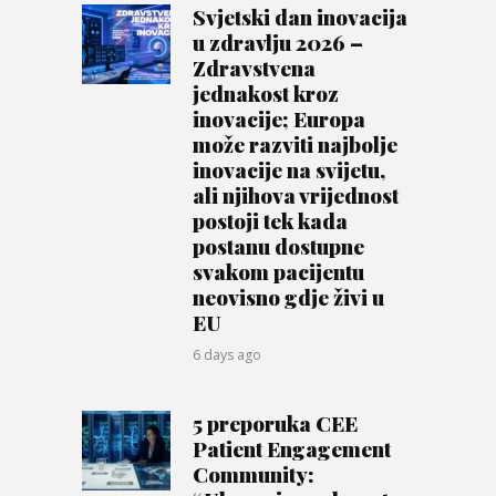
Svjetski dan inovacija
u zdravlju 2026 –
Zdravstvena
jednakost kroz
inovacije; Europa
može razviti najbolje
inovacije na svijetu,
ali njihova vrijednost
postoji tek kada
postanu dostupne
svakom pacijentu
neovisno gdje živi u
EU
6 days ago
5 preporuka CEE
Patient Engagement
Community: