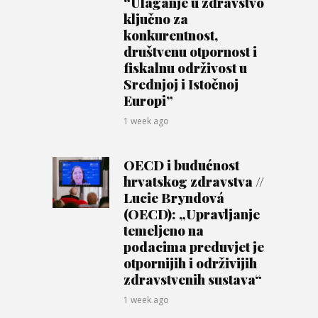
“Ulaganje u zdravstvo
ključno za
konkurentnost,
društvenu otpornost i
fiskalnu održivost u
Srednjoj i Istočnoj
Europi”
1 week ago
OECD i budućnost
hrvatskog zdravstva //
Lucie Bryndová
(OECD): „Upravljanje
temeljeno na
podacima preduvjet je
otpornijih i održivijih
zdravstvenih sustava“
1 week ago