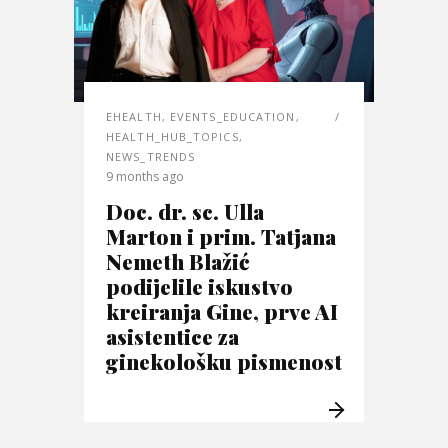
EHEALTH
,
EVENTS_EDUCATION
,
HEALTH_HUB_TOPICS
,
NEWS_TRENDS
9 months ago
Doc. dr. sc. Ulla
Marton i prim. Tatjana
Nemeth Blažić
podijelile iskustvo
kreiranja Gine, prve AI
asistentice za
ginekološku pismenost