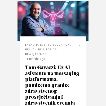
EHEALTH
,
EVENTS_EDUCATION
,
HEALTH_HUB_TOPICS
,
NEWS_TRENDS
11 months ago
Tom Gavazzi: Uz AI
asistente na messaging
platformama,
pomičemo granice
zdravstvenog
prosvjećivanja i
zdravstvenih evenata