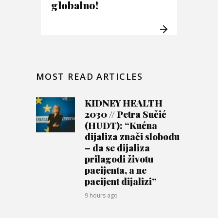
globalno!
MOST READ ARTICLES
KIDNEY HEALTH
2030 // Petra Sučić
(HUDT): “Kućna
dijaliza znači slobodu
– da se dijaliza
prilagodi životu
pacijenta, a ne
pacijent dijalizi”
9 hours ago