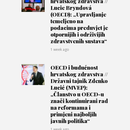
hrvatskog zdravstva //
Lucie Bryndová
(OECD): „Upravljanje
temeljeno na
podacima preduvjet je
otpornijih i održivijih
zdravstvenih sustava“
1 week ago
OECD i budućnost
hrvatskog zdravstva //
Državni tajnik Zdenko
Lucić (MVEP):
„Članstvo u OECD-u
znači kontinuirani rad
na reformama i
primjeni najboljih
javnih politika“
1 week ago