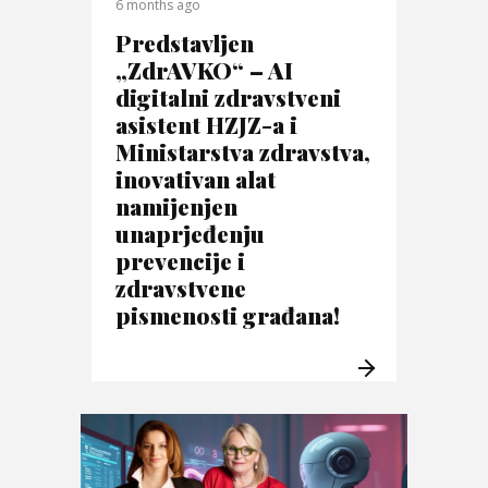
6 months ago
Predstavljen
„ZdrAVKO“ – AI
digitalni zdravstveni
asistent HZJZ-a i
Ministarstva zdravstva,
inovativan alat
namijenjen
unaprjeđenju
prevencije i
zdravstvene
pismenosti građana!