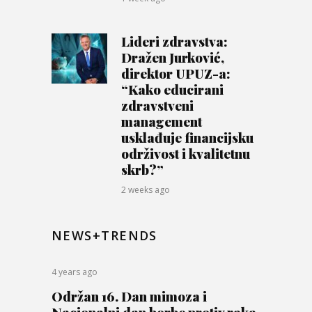
Lideri zdravstva:
Dražen Jurković,
direktor UPUZ-a:
“Kako educirani
zdravstveni
management
usklađuje financijsku
održivost i kvalitetnu
skrb?”
2 weeks ago
NEWS+TRENDS
4 years ago
Održan 16. Dan mimoza i
Nacionalni dan borbe protiv raka