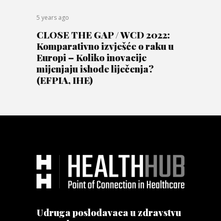
5 years ago
CLOSE THE GAP / WCD 2022:
Komparativno izvješće o raku u
Europi – Koliko inovacije
mijenjaju ishode liječenja?
(EFPIA, IHE)
Udruga poslodavaca u zdravstvu