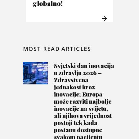
globalno!
MOST READ ARTICLES
Svjetski dan inovacija
u zdravlju 2026 –
Zdravstvena
jednakost kroz
inovacije; Europa
može razviti najbolje
inovacije na svijetu,
ali njihova vrijednost
postoji tek kada
postanu dostupne
svakom pacijentu