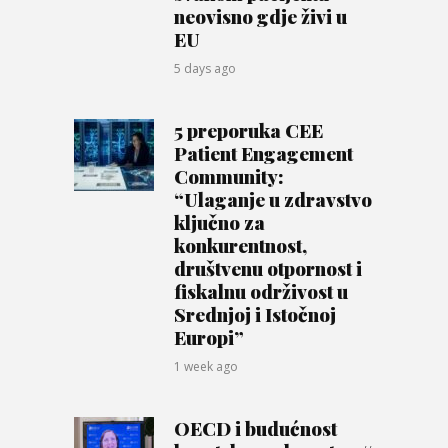
neovisno gdje živi u
EU
5 days ago
5 preporuka CEE
Patient Engagement
Community:
“Ulaganje u zdravstvo
ključno za
konkurentnost,
društvenu otpornost i
fiskalnu održivost u
Srednjoj i Istočnoj
Europi”
1 week ago
OECD i budućnost