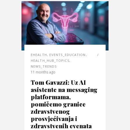
EHEALTH
,
EVENTS_EDUCATION
,
HEALTH_HUB_TOPICS
,
NEWS_TRENDS
11 months ago
Tom Gavazzi: Uz AI
asistente na messaging
platformama,
pomičemo granice
zdravstvenog
prosvjećivanja i
zdravstvenih evenata