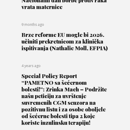
vrata maternice
9 months ago
Brze reforme EU mogle bi 2026.
učiniti prekretnicom za klinička
ispitivanja (Nathalie Moll, EFPIA)
4 years ago
Special Policy Report
“PAMETNO sa šećernom
bolesti!”: Zrinka Mach – Podržite
našu peticiju za uvrštenje
suvremenih CGM senzora na
pozitivnu listu i za osobe oboljele
od šećerne bolesti tipa 2 koje
koriste inzulinsku terapiju!