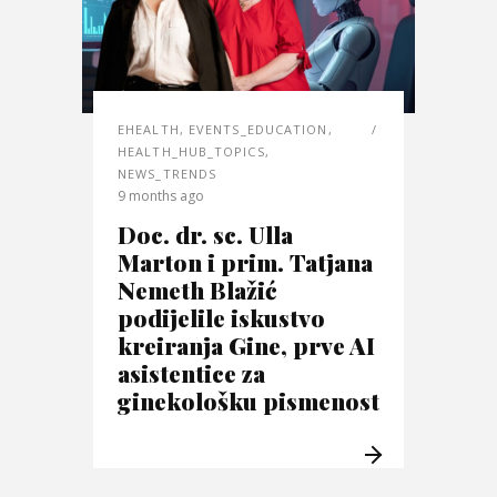
EHEALTH
,
EVENTS_EDUCATION
,
HEALTH_HUB_TOPICS
,
NEWS_TRENDS
9 months ago
Doc. dr. sc. Ulla
Marton i prim. Tatjana
Nemeth Blažić
podijelile iskustvo
kreiranja Gine, prve AI
asistentice za
ginekološku pismenost