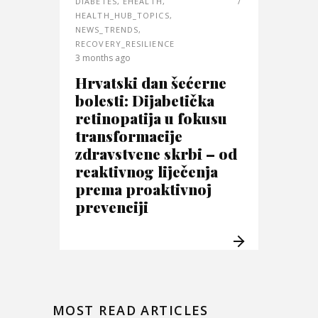
DIABETES
,
EHEALTH
,
HEALTH_HUB_TOPICS
,
NEWS_TRENDS
,
RECOVERY_RESILIENCE
3 months ago
Hrvatski dan šećerne
bolesti: Dijabetička
retinopatija u fokusu
transformacije
zdravstvene skrbi – od
reaktivnog liječenja
prema proaktivnoj
prevenciji
MOST READ ARTICLES