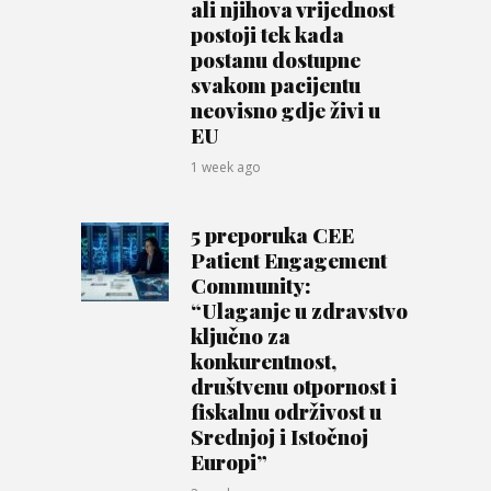
ali njihova vrijednost
postoji tek kada
postanu dostupne
svakom pacijentu
neovisno gdje živi u
EU
1 week ago
5 preporuka CEE
Patient Engagement
Community:
“Ulaganje u zdravstvo
ključno za
konkurentnost,
društvenu otpornost i
fiskalnu održivost u
Srednjoj i Istočnoj
Europi”