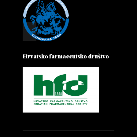
Hrvatsko farmaceutsko društvo