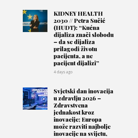
KIDNEY HEALTH
2030 // Petra Sučić
(HUDT): “Kućna
dijaliza znači slobodu
– da se dijaliza
prilagodi životu
pacijenta, a ne
pacijent dijalizi”
4 days ago
Svjetski dan inovacija
u zdravlju 2026 –
Zdravstvena
jednakost kroz
inovacije; Europa
može razviti najbolje
inovacije na svijetu,