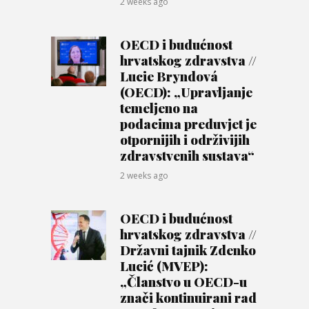
2 weeks ago
OECD i budućnost
hrvatskog zdravstva //
Lucie Bryndová
(OECD): „Upravljanje
temeljeno na
podacima preduvjet je
otpornijih i održivijih
zdravstvenih sustava“
2 weeks ago
OECD i budućnost
hrvatskog zdravstva //
Državni tajnik Zdenko
Lucić (MVEP):
„Članstvo u OECD-u
znači kontinuirani rad