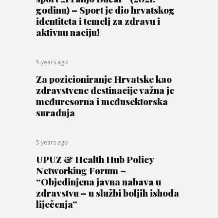
godinu) – Sport je dio hrvatskog
identiteta i temelj za zdravu i
aktivnu naciju!
5 years ago
Za pozicioniranje Hrvatske kao
zdravstvene destinacije važna je
međuresorna i međusektorska
suradnja
5 years ago
UPUZ & Health Hub Policy
Networking Forum –
“Objedinjena javna nabava u
zdravstvu – u službi boljih ishoda
liječenja”