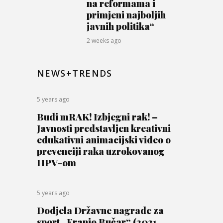
na reformama i
primjeni najboljih
javnih politika“
2 weeks ago
NEWS+TRENDS
5 years ago
Budi mRAK! Izbjegni rak! –
Javnosti predstavljen kreativni
edukativni animacijski video o
prevenciji raka uzrokovanog
HPV-om
5 years ago
Dodjela Državne nagrade za
sport „Franjo Bučar“ (2021.