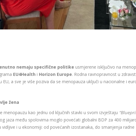
renutno nemaju specifične politike
usmjerene isključivo na menop
ograma
EU4Health
i
Horizon Europe
. Rodna ravnopravnost u zdravstvu
u EU, a sve je više poziva da se menopauza uključi u nacionalne i euro
vlje žena
je menopauzu kao jednu od ključnih stavki u svom izvještaju
“Bluepri
enog jaza među spolovima moglo povećati globalni BDP za 400 milija
su vidljive i u ekonomiji: od povećanih izostanaka, do smanjenja radne