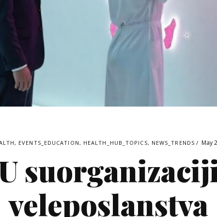
May 2
ALTH
,
EVENTS_EDUCATION
,
HEALTH_HUB_TOPICS
,
NEWS_TRENDS
U suorganizacij
veleposlanstva