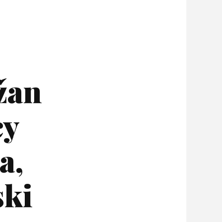
žan
cy
a,
ski