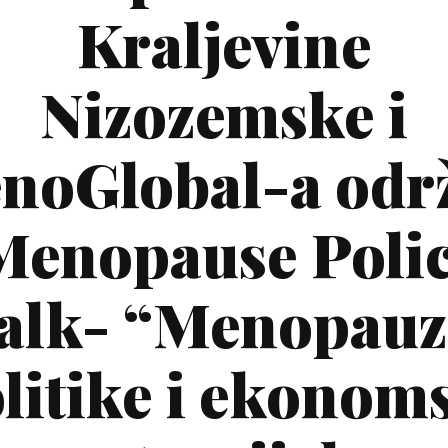
Kraljevine
Nizozemske i
noGlobal-a odr
enopause Poli
alk- “Menopauz
litike i ekonom