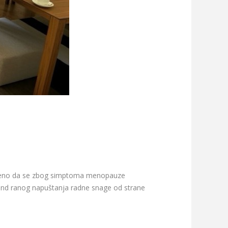
rđeno da se zbog simptoma menopauze
 trend ranog napuštanja radne snage od strane