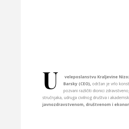
U
veleposlanstvu Kraljevine Niz
Barsky (CEO),
održan je vrlo kons
pozvani različiti dionici zdravstve
stručnjaka, udruga civilnog društva i akademsk
javnozdravstvenom, društvenom i ekono