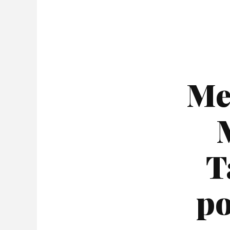
Me
M
T
po