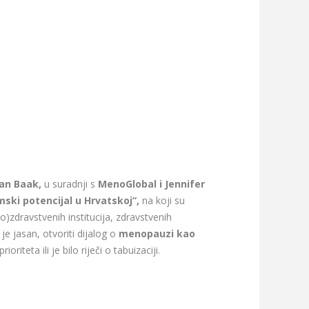
an Baak,
u suradnji s
MenoGlobal i Jennifer
ski potencijal u Hrvatskoj”,
na koji su
o)zdravstvenih institucija, zdravstvenih
e jasan, otvoriti dijalog o
menopauzi kao
oriteta ili je bilo riječi o tabuizaciji.