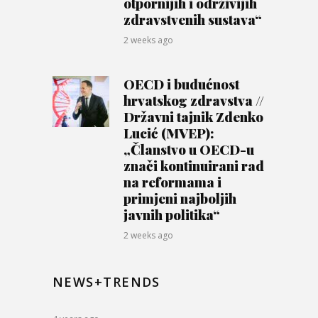
otpornijih i održivijih
zdravstvenih sustava“
2 weeks ago
OECD i budućnost
hrvatskog zdravstva //
Državni tajnik Zdenko
Lucić (MVEP):
„Članstvo u OECD-u
znači kontinuirani rad
na reformama i
primjeni najboljih
javnih politika“
2 weeks ago
NEWS+TRENDS