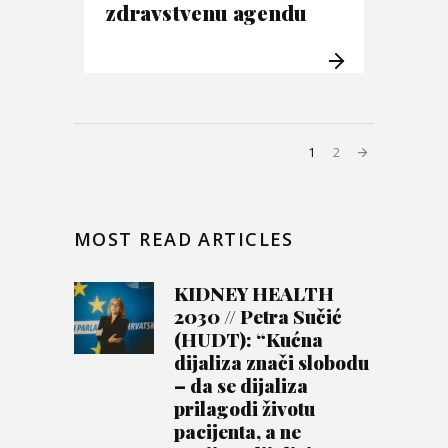
zdravstvenu agendu
1
2
MOST READ ARTICLES
KIDNEY HEALTH
2030 // Petra Sučić
(HUDT): “Kućna
dijaliza znači slobodu
– da se dijaliza
prilagodi životu
pacijenta, a ne