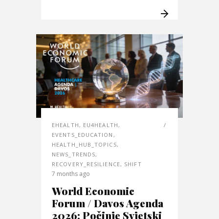
EHEALTH
,
EU4HEALTH
,
EVENTS_EDUCATION
,
HEALTH_HUB_TOPICS
,
NEWS_TRENDS
,
RECOVERY_RESILIENCE
,
SHIFT
7 months ago
World Economic
Forum / Davos Agenda
2026: Počinje Svjetski