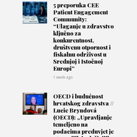
5 preporuka CEE
Patient Engagement
Community:
“Ulaganje u zdravstvo
ključno za
konkurentnost,
društvenu otpornost i
fiskalnu održivost u
Srednjoj i Istočnoj
Europi”
1 week ago
OECD i budućnost
hrvatskog zdravstva //
Lucie Bryndová
(OECD): „Upravljanje
temeljeno na
podacima preduvjet je