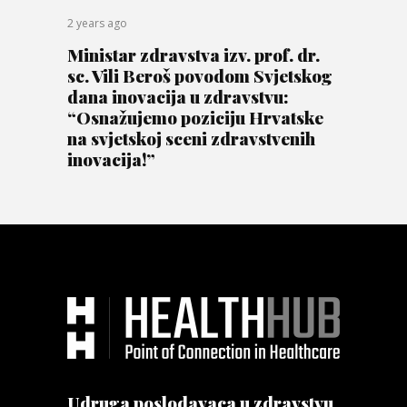
2 years ago
Ministar zdravstva izv. prof. dr.
sc. Vili Beroš povodom Svjetskog
dana inovacija u zdravstvu:
“Osnažujemo poziciju Hrvatske
na svjetskoj sceni zdravstvenih
inovacija!”
Udruga poslodavaca u zdravstvu