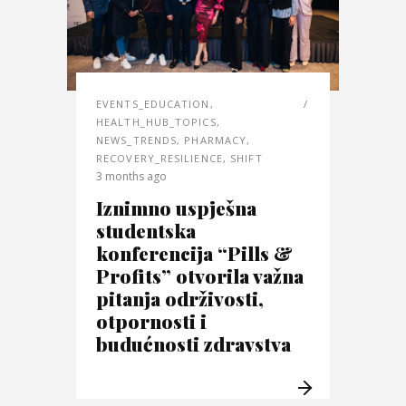
EVENTS_EDUCATION
,
HEALTH_HUB_TOPICS
,
NEWS_TRENDS
,
PHARMACY
,
RECOVERY_RESILIENCE
,
SHIFT
3 months ago
Iznimno uspješna
studentska
konferencija “Pills &
Profits” otvorila važna
pitanja održivosti,
otpornosti i
budućnosti zdravstva