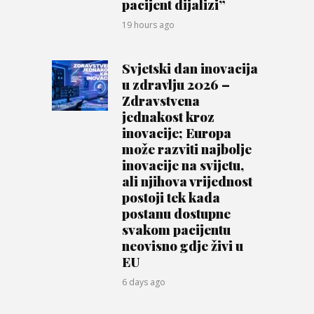
pacijent dijalizi”
19 hours ago
Svjetski dan inovacija
u zdravlju 2026 –
Zdravstvena
jednakost kroz
inovacije; Europa
može razviti najbolje
inovacije na svijetu,
ali njihova vrijednost
postoji tek kada
postanu dostupne
svakom pacijentu
neovisno gdje živi u
EU
6 days ago