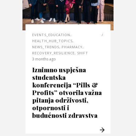
EVENTS_EDUCATION
,
HEALTH_HUB_TOPICS
,
NEWS_TRENDS
,
PHARMACY
,
RECOVERY_RESILIENCE
,
SHIFT
3 months ago
Iznimno uspješna
studentska
konferencija “Pills &
Profits” otvorila važna
pitanja održivosti,
otpornosti i
budućnosti zdravstva