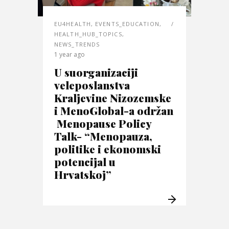
EU4HEALTH
,
EVENTS_EDUCATION
,
HEALTH_HUB_TOPICS
,
NEWS_TRENDS
1 year ago
U suorganizaciji
veleposlanstva
Kraljevine Nizozemske
i MenoGlobal-a održan
Menopause Policy
Talk- “Menopauza,
politike i ekonomski
potencijal u
Hrvatskoj”