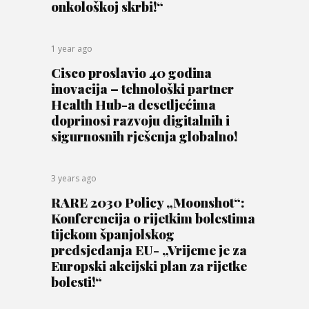
onkološkoj skrbi!“
1 year ago
Cisco proslavio 40 godina
inovacija – tehnološki partner
Health Hub-a desetljećima
doprinosi razvoju digitalnih i
sigurnosnih rješenja globalno!
3 years ago
RARE 2030 Policy „Moonshot“:
Konferencija o rijetkim bolestima
tijekom španjolskog
predsjedanja EU- „Vrijeme je za
Europski akcijski plan za rijetke
bolesti!“