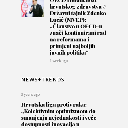
hrvatskog zdravstva //
Državni tajnik Zdenko
Lucić (MVEP):
„Članstvo u OECD-u
znači kontinuirani rad
na reformama i
primjeni najboljih
javnih politika“
1 week ago
NEWS+TRENDS
3 years ago
Hrvatska liga protiv raka:
„Kolektivnim optimizmom do
smanjenja nejednakosti i veće
dostupnosti inovacija u