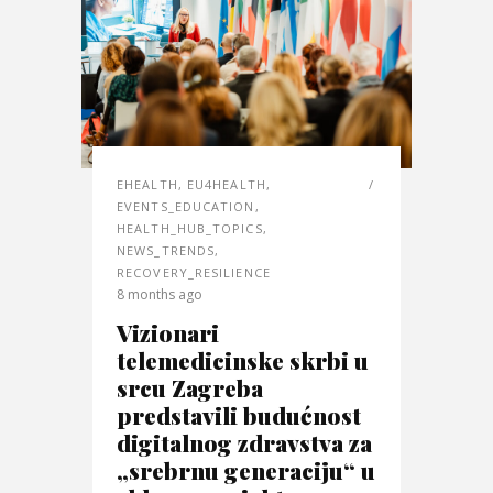
EHEALTH
,
EU4HEALTH
,
EVENTS_EDUCATION
,
HEALTH_HUB_TOPICS
,
NEWS_TRENDS
,
RECOVERY_RESILIENCE
8 months ago
Vizionari
telemedicinske skrbi u
srcu Zagreba
predstavili budućnost
digitalnog zdravstva za
„srebrnu generaciju“ u