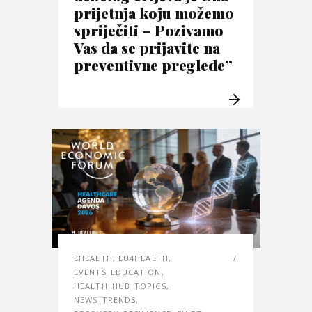
prijetnja koju možemo
spriječiti – Pozivamo
Vas da se prijavite na
preventivne preglede”
EHEALTH
,
EU4HEALTH
,
EVENTS_EDUCATION
,
HEALTH_HUB_TOPICS
,
NEWS_TRENDS
,