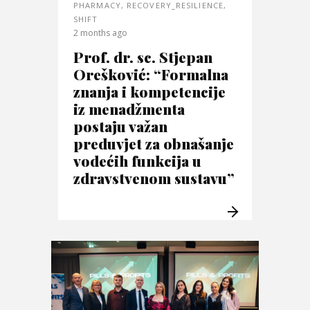
PHARMACY
,
RECOVERY_RESILIENCE
,
SHIFT
2 months ago
Prof. dr. sc. Stjepan
Orešković: “Formalna
znanja i kompetencije
iz menadžmenta
postaju važan
preduvjet za obnašanje
vodećih funkcija u
zdravstvenom sustavu”