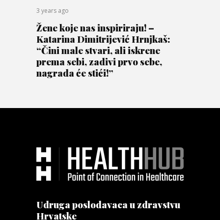
3 years ago
Žene koje nas inspiriraju! –
Katarina Dimitrijević Hrnjkaš:
“Čini male stvari, ali iskrene
prema sebi, zadivi prvo sebe,
nagrada će stići!”
Udruga poslodavaca u zdravstvu
Hrvatske