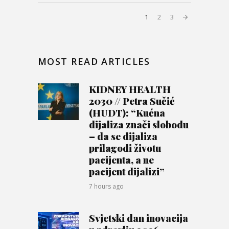
1
2
3
MOST READ ARTICLES
KIDNEY HEALTH
2030 // Petra Sučić
(HUDT): “Kućna
dijaliza znači slobodu
– da se dijaliza
prilagodi životu
pacijenta, a ne
pacijent dijalizi”
7 hours ago
Svjetski dan inovacija