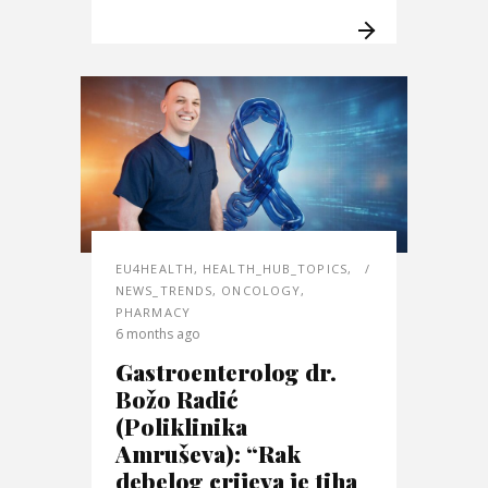
EU4HEALTH
,
HEALTH_HUB_TOPICS
,
NEWS_TRENDS
,
ONCOLOGY
,
PHARMACY
6 months ago
Gastroenterolog dr.
Božo Radić
(Poliklinika
Amruševa): “Rak
debelog crijeva je tiha