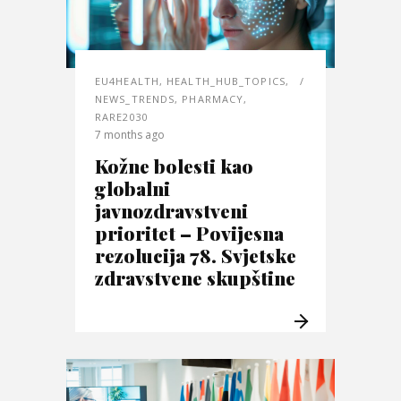
EU4HEALTH
,
HEALTH_HUB_TOPICS
,
NEWS_TRENDS
,
PHARMACY
,
RARE2030
7 months ago
Kožne bolesti kao
globalni
javnozdravstveni
prioritet – Povijesna
rezolucija 78. Svjetske
zdravstvene skupštine