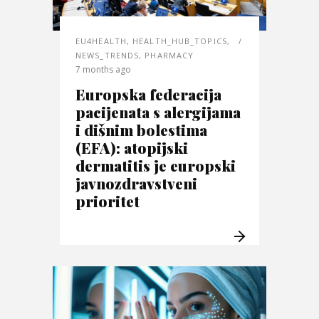
EU4HEALTH
,
HEALTH_HUB_TOPICS
,
NEWS_TRENDS
,
PHARMACY
7 months ago
Europska federacija
pacijenata s alergijama
i dišnim bolestima
(EFA): atopijski
dermatitis je europski
javnozdravstveni
prioritet