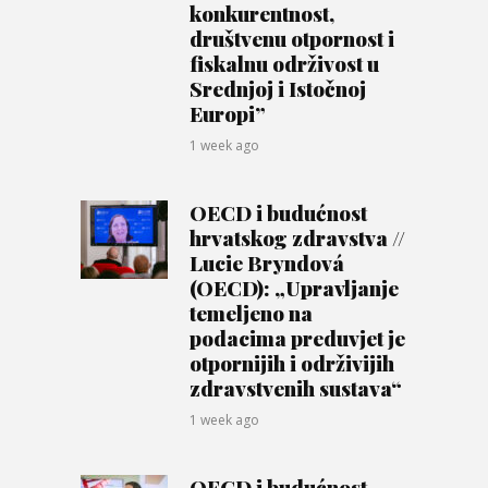
konkurentnost,
društvenu otpornost i
fiskalnu održivost u
Srednjoj i Istočnoj
Europi”
1 week ago
OECD i budućnost
hrvatskog zdravstva //
Lucie Bryndová
(OECD): „Upravljanje
temeljeno na
podacima preduvjet je
otpornijih i održivijih
zdravstvenih sustava“
1 week ago
OECD i budućnost