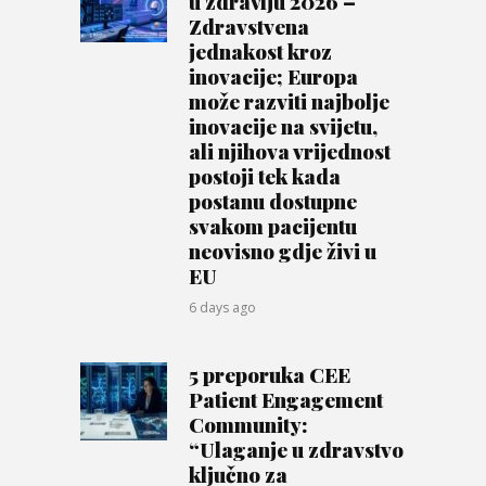
u zdravlju 2026 –
Zdravstvena
jednakost kroz
inovacije; Europa
može razviti najbolje
inovacije na svijetu,
ali njihova vrijednost
postoji tek kada
postanu dostupne
svakom pacijentu
neovisno gdje živi u
EU
6 days ago
5 preporuka CEE
Patient Engagement
Community:
“Ulaganje u zdravstvo
ključno za