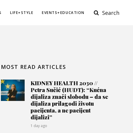
Search
S
LIFE+STYLE
EVENTS+EDUCATION
MOST READ ARTICLES
KIDNEY HEALTH 2030 //
Petra Sučić (HUDT): “Kućna
dijaliza znači slobodu – da se
dijaliza prilagodi životu
pacijenta, a ne pacijent
dijalizi”
1 day ago