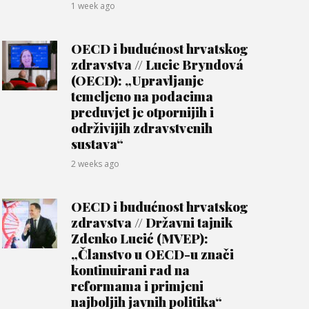
1 week ago
OECD i budućnost hrvatskog
zdravstva // Lucie Bryndová
(OECD): „Upravljanje
temeljeno na podacima
preduvjet je otpornijih i
održivijih zdravstvenih
sustava“
2 weeks ago
OECD i budućnost hrvatskog
zdravstva // Državni tajnik
Zdenko Lucić (MVEP):
„Članstvo u OECD-u znači
kontinuirani rad na
reformama i primjeni
najboljih javnih politika“