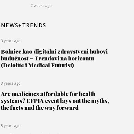
2 weeks ago
NEWS+TRENDS
3 years ago
Bolnice kao digitalni zdravstveni hubovi
budućnost – Trendovi na horizontu
(Deloitte i Medical Futurist)
3 years ago
Are medicines affordable for health
systems? EFPIA event lays out the myths,
the facts and the way forward
5 years ago