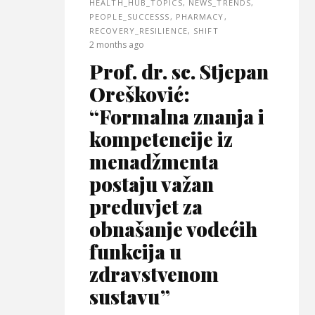
HEALTH_HUB_TOPICS
,
NEWS_TRENDS
,
PEOPLE_SUCCESSS
,
PHARMACY
,
RECOVERY_RESILIENCE
,
SHIFT
2 months ago
Prof. dr. sc. Stjepan
Orešković:
“Formalna znanja i
kompetencije iz
menadžmenta
postaju važan
preduvjet za
obnašanje vodećih
funkcija u
zdravstvenom
sustavu”