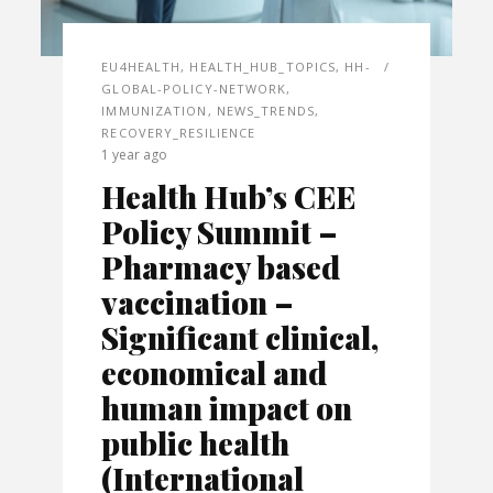
EU4HEALTH
,
HEALTH_HUB_TOPICS
,
HH-
GLOBAL-POLICY-NETWORK
,
IMMUNIZATION
,
NEWS_TRENDS
,
RECOVERY_RESILIENCE
1 year ago
Health Hub’s CEE
Policy Summit –
Pharmacy based
vaccination –
Significant clinical,
economical and
human impact on
public health
(International