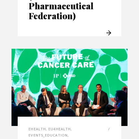
Pharmaceutical
Federation)
EHEALTH
,
EU4HEALTH
,
EVENTS_EDUCATION
,