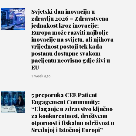
Svjetski dan inovacija u
zdravlju 2026 – Zdravstvena
jednakost kroz inovacije;
Europa može razviti najbolje
inovacije na svijetu, ali njihova
vrijednost postoji tek kada
postanu dostupne svakom
pacijentu neovisno gdje živi u
EU
1 week ago
5 preporuka CEE Patient
Engagement Community:
“Ulaganje u zdravstvo ključno
za konkurentnost, društvenu
otpornost i fiskalnu održivost u
Srednjoj i Istočnoj Europi”