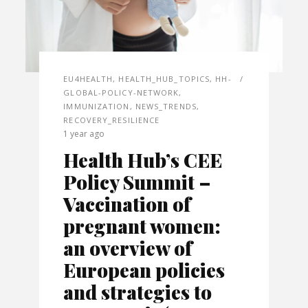
EU4HEALTH
,
HEALTH_HUB_TOPICS
,
HH-
GLOBAL-POLICY-NETWORK
,
IMMUNIZATION
,
NEWS_TRENDS
,
RECOVERY_RESILIENCE
1 year ago
Health Hub’s CEE
Policy Summit –
Vaccination of
pregnant women:
an overview of
European policies
and strategies to