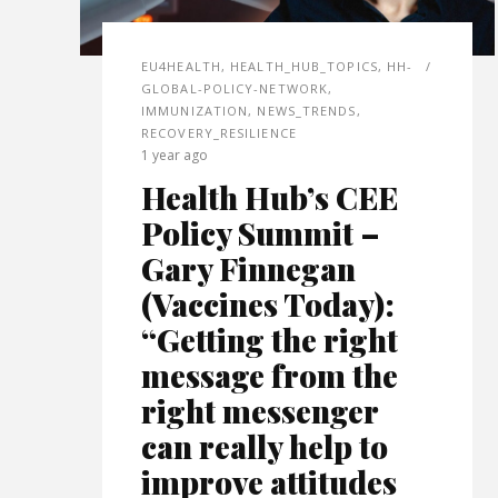
EU4HEALTH
,
HEALTH_HUB_TOPICS
,
HH-
GLOBAL-POLICY-NETWORK
,
IMMUNIZATION
,
NEWS_TRENDS
,
RECOVERY_RESILIENCE
1 year ago
Health Hub’s CEE
Policy Summit –
Gary Finnegan
(Vaccines Today):
“Getting the right
message from the
right messenger
can really help to
improve attitudes