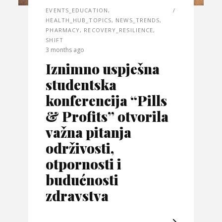
EVENTS_EDUCATION
,
HEALTH_HUB_TOPICS
,
NEWS_TRENDS
,
PHARMACY
,
RECOVERY_RESILIENCE
,
SHIFT
3 months ago
Iznimno uspješna
studentska
konferencija “Pills
& Profits” otvorila
važna pitanja
održivosti,
otpornosti i
budućnosti
zdravstva