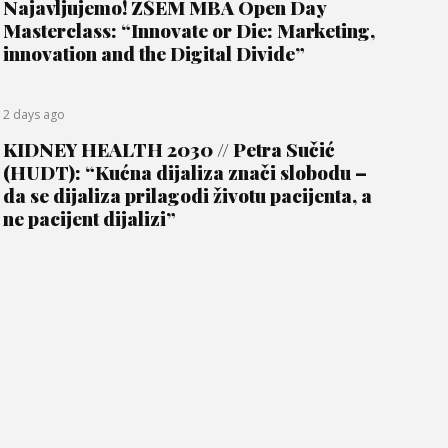
Najavljujemo! ZŠEM MBA Open Day
Masterclass: “Innovate or Die: Marketing,
innovation and the Digital Divide”
2 days ago
KIDNEY HEALTH 2030 // Petra Sučić
(HUDT): “Kućna dijaliza znači slobodu –
da se dijaliza prilagodi životu pacijenta, a
ne pacijent dijalizi”