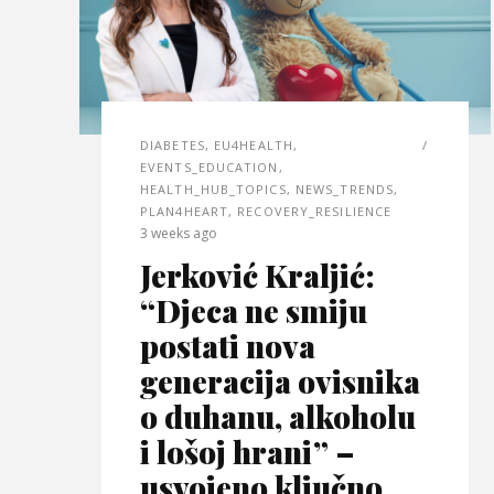
DIABETES
,
EU4HEALTH
,
EVENTS_EDUCATION
,
HEALTH_HUB_TOPICS
,
NEWS_TRENDS
,
PLAN4HEART
,
RECOVERY_RESILIENCE
3 weeks ago
Jerković Kraljić:
“Djeca ne smiju
postati nova
generacija ovisnika
o duhanu, alkoholu
i lošoj hrani” –
usvojeno ključno