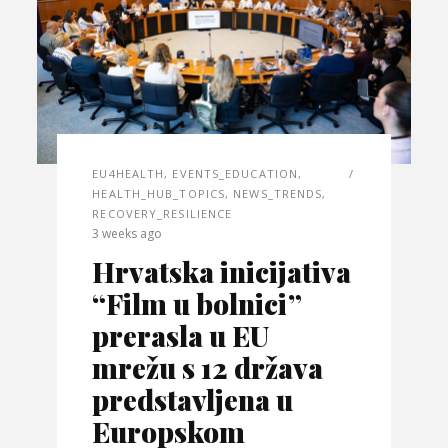
EU4HEALTH
,
EVENTS_EDUCATION
,
HEALTH_HUB_TOPICS
,
NEWS_TRENDS
,
RECOVERY_RESILIENCE
3 weeks ago
Hrvatska inicijativa
“Film u bolnici”
prerasla u EU
mrežu s 12 država
predstavljena u
Europskom