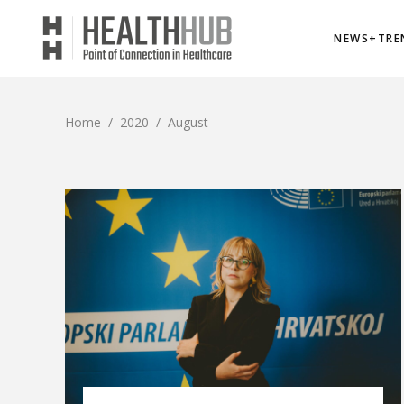
NEWS+TRE
Home
/
2020
/
August