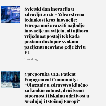
Svjetski dan inovacija u
zdravlju 2026 – Zdravstvena
jednakost kroz inovacije;
Europa može razviti najbolje
inovacije na svijetu, ali njihova
vrijednost postoji tek kada
postanu dostupne svakom
pacijentu neovisno gdje živi u
EU
1 week ago
5 preporuka CEE Patient
Engagement Community:
“Ulaganje u zdravstvo ključno
za konkurentnost, društvenu
otpornost i fiskalnu održivost u
Srednjoj i Istočnoj Europi”