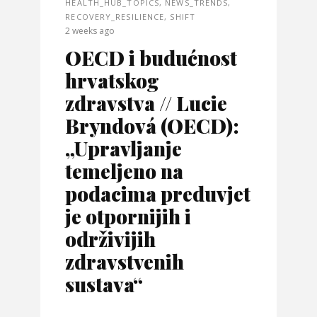
HEALTH_HUB_TOPICS
,
NEWS_TRENDS
,
RECOVERY_RESILIENCE
,
SHIFT
2 weeks ago
OECD i budućnost
hrvatskog
zdravstva // Lucie
Bryndová (OECD):
„Upravljanje
temeljeno na
podacima preduvjet
je otpornijih i
održivijih
zdravstvenih
sustava“