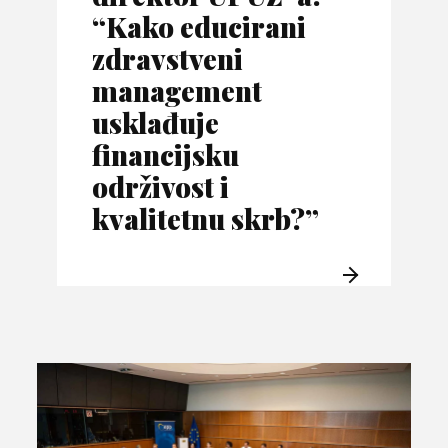
“Kako educirani
zdravstveni
management
usklađuje
financijsku
održivost i
kvalitetnu skrb?”