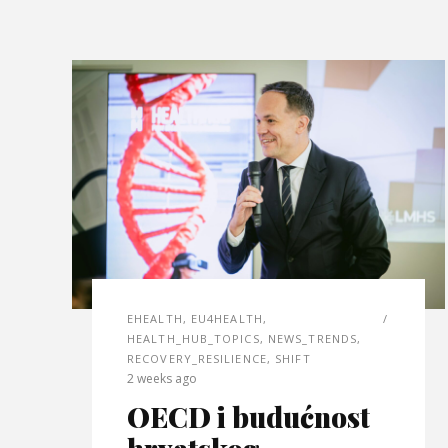
EHEALTH
,
EU4HEALTH
,
HEALTH_HUB_TOPICS
,
NEWS_TRENDS
,
RECOVERY_RESILIENCE
,
SHIFT
2 weeks ago
OECD i budućnost