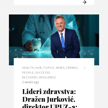
HEALTH_HUB_TOPICS
,
NEWS_TRENDS
,
PEOPLE_SUCCESSS
,
RECOVERY_RESILIENCE
2 weeks ago
Lideri zdravstva:
Dražen Jurković,
direktor UPUZ-a: