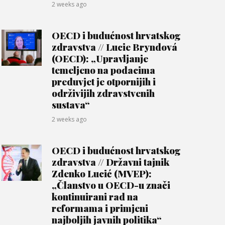
2 weeks ago
OECD i budućnost hrvatskog
zdravstva // Lucie Bryndová
(OECD): „Upravljanje
temeljeno na podacima
preduvjet je otpornijih i
održivijih zdravstvenih
sustava“
2 weeks ago
OECD i budućnost hrvatskog
zdravstva // Državni tajnik
Zdenko Lucić (MVEP):
„Članstvo u OECD-u znači
kontinuirani rad na
reformama i primjeni
najboljih javnih politika“