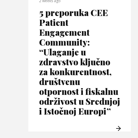
2 weeks ago
5 preporuka CEE
Patient
Engagement
Community:
“Ulaganje u
zdravstvo ključno
za konkurentnost,
društvenu
otpornost i fiskalnu
održivost u Srednjoj
i Istočnoj Europi”