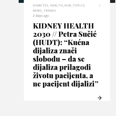
DIABETES
,
HEALTH_HUB_TOPICS
,
NEWS_TRENDS
2 days ago
KIDNEY HEALTH
2030 // Petra Sučić
(HUDT): “Kućna
dijaliza znači
slobodu – da se
dijaliza prilagodi
životu pacijenta, a
ne pacijent dijalizi”