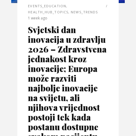
EVENTS_EDUCATION
,
HEALTH_HUB_TOPICS
,
NEWS_TRENDS
1 week ago
Svjetski dan
inovacija u zdravlju
2026 – Zdravstvena
jednakost kroz
inovacije; Europa
može razviti
najbolje inovacije
na svijetu, ali
njihova vrijednost
postoji tek kada
postanu dostupne