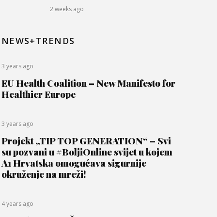
2 weeks ago
NEWS+TRENDS
3 years ago
EU Health Coalition – New Manifesto for
Healthier Europe
3 years ago
Projekt „TIP TOP GENERATION“ – Svi
su pozvani u #BoljiOnline svijet u kojem
A1 Hrvatska omogućava sigurnije
okruženje na mreži!
4 years ago