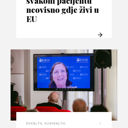
svakom pacijentu
neovisno gdje živi u
EU
EHEALTH
,
EU4HEALTH
,