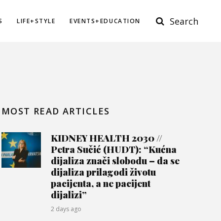
Search
S
LIFE+STYLE
EVENTS+EDUCATION
MOST READ ARTICLES
KIDNEY HEALTH 2030 //
Petra Sučić (HUDT): “Kućna
dijaliza znači slobodu – da se
dijaliza prilagodi životu
pacijenta, a ne pacijent
dijalizi”
2 days ago