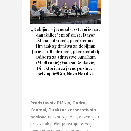
„Debljina – javnozdravstveni izazov
današnjice”:
prof.dr.sc. Davor
Štimac, dr.med., predsjednik
Hrvatskog društva za debljinu;
Jurica Toth, dr.med., predsjedatelj
Odbora za zdravstvo, AmCham
(Medtronic); Vanesa Benković,
Direktorica za javne poslove i
pristup tržištu, Novo Nordisk
Predstavnik PMI-ja, Ondrej
Koumal, Direktor korporativnih
poslova
istaknuo je da „prevencija i
prestanak pušenja ostaju temelj
javnozdravstvenih strategija, a s