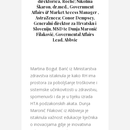
direktorica, Roche; Nikolina
Škaron, dr.med., Government
Affairs & Market Access Manager ,
AstraZeneca; Conor Dempsey,
Generalni direktor za Hrvatsku i
Sloveniju, MSD te Dunja Maronić
Filaković, Govermental Affairs
Lead, Abbvie
Martina Bogut Barić iz Ministarstva
zdravstva istaknula je kako RH ima
prostora za poboljšanje troškovne i
sistemske učinkovitosti u zdravstvu,
spomenuvši i da je u tijeku izrada
HTA podzakonskih akata. Dunja
Maronič Filaković iz Abbvieja je
istaknula važnost edukacije liječnika
o inovacijama gdje je inovativna