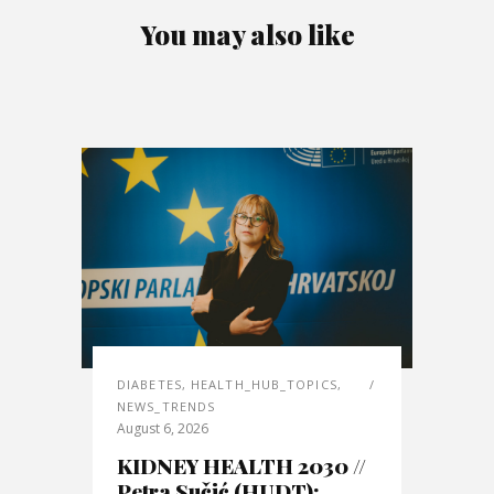
You may also like
DIABETES
,
HEALTH_HUB_TOPICS
,
NEWS_TRENDS
August 6, 2026
KIDNEY HEALTH 2030 //
Petra Sučić (HUDT):