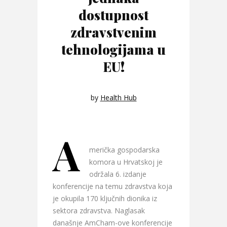
dostupnost
zdravstvenim
tehnologijama u
EU!
by
Health Hub
A
merička gospodarska
komora u Hrvatskoj je
održala 6. izdanje
konferencije na temu zdravstva koja
je okupila 170 ključnih dionika iz
sektora zdravstva. Naglasak
današnje AmCham-ove konferencije