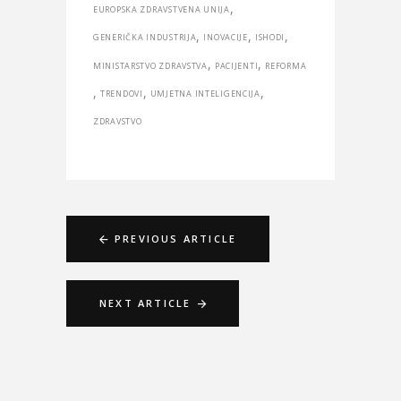
,
EUROPSKA ZDRAVSTVENA UNIJA
,
,
,
GENERIČKA INDUSTRIJA
INOVACIJE
ISHODI
,
,
MINISTARSTVO ZDRAVSTVA
PACIJENTI
REFORMA
,
,
,
TRENDOVI
UMJETNA INTELIGENCIJA
ZDRAVSTVO
PREVIOUS ARTICLE
NEXT ARTICLE