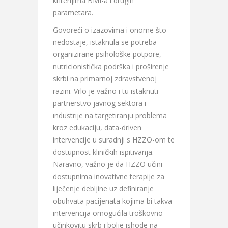
kriterijima BMI-a i drugih
parametara.
Govoreći o izazovima i onome što
nedostaje, istaknula se potreba
organizirane psihološke potpore,
nutricionistička podrška i proširenje
skrbi na primarnoj zdravstvenoj
razini. Vrlo je važno i tu istaknuti
partnerstvo javnog sektora i
industrije na targetiranju problema
kroz edukaciju, data-driven
intervencije u suradnji s HZZO-om te
dostupnost kliničkih ispitivanja.
Naravno, važno je da HZZO učini
dostupnima inovativne terapije za
liječenje debljine uz definiranje
obuhvata pacijenata kojima bi takva
intervencija omogućila troškovno
učinkovitu skrb i bolje ishode na