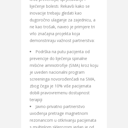
liječenje bolesti. Rekavši kako se
inovacije trebaju gledati kao
dugoročno ulaganje za zajednicu, a
ne kao trošak, naveo je primjere tri
vrlo značajna projekta koja
demonstriraju važnost partnerstva:
Podrška na putu pacijenta od
prevencije do liječenja spinalne
mišićne amniotrofije (SMA) kroz koju
je uveden nacionalni program
screeninga novorođenčadi na SMA,
zbog čega je 10% više pacijenata
dobili pravovremenu dostupnost
terapiji
Javno-privatno partnerstvo
uvođenja pretrage magnetnom
rezonancom u otkrivanju pacijenata
s multiplom sklerozom jedan je od