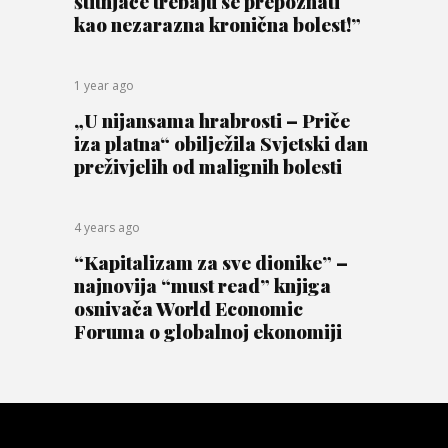
štitnjače trebaju se prepoznati
kao nezarazna kronična bolest!”
1 year ago
„U nijansama hrabrosti – Priče
iza platna“ obilježila Svjetski dan
preživjelih od malignih bolesti
4 years ago
“Kapitalizam za sve dionike” –
najnovija “must read” knjiga
osnivača World Economic
Foruma o globalnoj ekonomiji