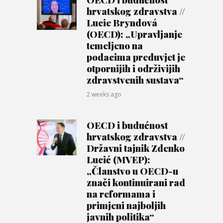
hrvatskog zdravstva //
Lucie Bryndová
(OECD): „Upravljanje
temeljeno na
podacima preduvjet je
otpornijih i održivijih
zdravstvenih sustava“
2 weeks ago
OECD i budućnost
hrvatskog zdravstva //
Državni tajnik Zdenko
Lucić (MVEP):
„Članstvo u OECD-u
znači kontinuirani rad
na reformama i
primjeni najboljih
javnih politika“