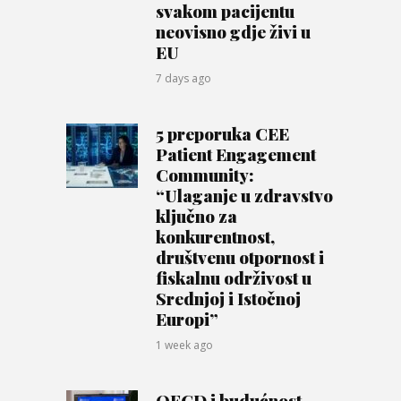
svakom pacijentu
neovisno gdje živi u
EU
7 days ago
5 preporuka CEE
Patient Engagement
Community:
“Ulaganje u zdravstvo
ključno za
konkurentnost,
društvenu otpornost i
fiskalnu održivost u
Srednjoj i Istočnoj
Europi”
1 week ago
OECD i budućnost