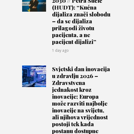
2030 // Petra Sučić
(HUDT): “Kućna
dijaliza znači slobodu
– da se dijaliza
prilagodi životu
pacijenta, a ne
pacijent dijalizi”
1 day ago
Svjetski dan inovacija
u zdravlju 2026 –
Zdravstvena
jednakost kroz
inovacije; Europa
može razviti najbolje
inovacije na svijetu,
ali njihova vrijednost
postoji tek kada
postanu dostupne