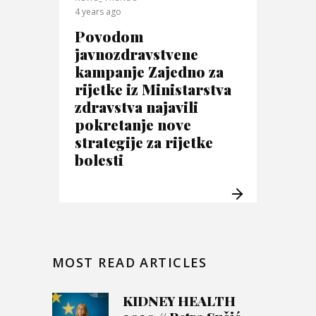
4 years ago
Povodom
javnozdravstvene
kampanje Zajedno za
rijetke iz Ministarstva
zdravstva najavili
pokretanje nove
strategije za rijetke
bolesti
MOST READ ARTICLES
KIDNEY HEALTH