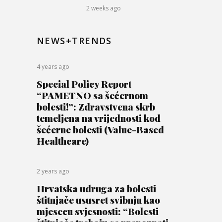
2 weeks ago
NEWS+TRENDS
4 years ago
Special Policy Report
“PAMETNO sa šećernom
bolesti!”: Zdravstvena skrb
temeljena na vrijednosti kod
šećerne bolesti (Value-Based
Healthcare)
2 years ago
Hrvatska udruga za bolesti
štitnjače ususret svibnju kao
mjesecu svjesnosti: “Bolesti